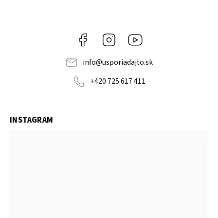
Facebook
Instagram
YouTube
info
@
usporiadajto.sk
+420 725 617 411
INSTAGRAM