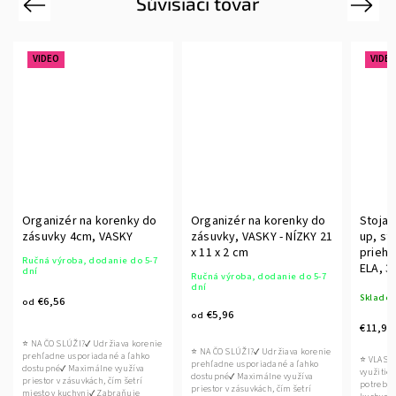
Súvisiaci tovar
Previous
Next
VIDEO
VIDE
Organizér na korenky do
Organizér na korenky do
Stojan
zásuvky 4cm, VASKY
zásuvky, VASKY - NÍZKY 21
up, sto
x 11 x 2 cm
priehr
Ručná výroba, dodanie do 5-7
ELA, 3
dní
Ručná výroba, dodanie do 5-7
dní
Sklado
€6,56
od
€5,96
od
€11,96
⭐ NA ČO SLÚŽI?✔ Udržiava korenie
⭐ NA ČO SLÚŽI?✔ Udržiava korenie
prehľadne usporiadané a ľahko
⭐ VLASTN
prehľadne usporiadané a ľahko
dostupné✔ Maximálne využíva
využitie:
dostupné✔ Maximálne využíva
priestor v zásuvkách, čím šetrí
potreby,
priestor v zásuvkách, čím šetrí
miesto v kuchyni✔ Zabraňuje