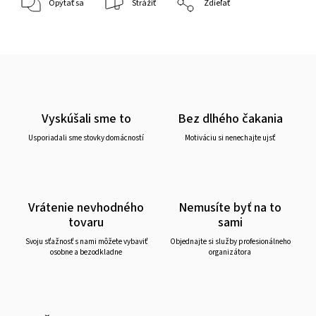
Opýtať sa
Strážiť
Zdieľať
Vyskúšali sme to
Bez dlhého čakania
Usporiadali sme stovky domácností
Motiváciu si nenechajte ujsť
Vrátenie nevhodného
Nemusíte byť na to
tovaru
sami
Svoju sťažnosť s nami môžete vybaviť
Objednajte si služby profesionálneho
osobne a bezodkladne
organizátora