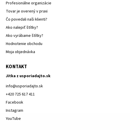
Profesionálne organizácie
Tovar je overený v praxi
Čo povedali naši klienti?
Ako nalepiť štítky?
Ako vyrábame štítky?
Hodnotenie obchodu
Moja objednávka
KONTAKT
Jitka z usporiadajto.sk
info
@
usporiadajto.sk
+420 725 617 411
Facebook
Instagram
YouTube