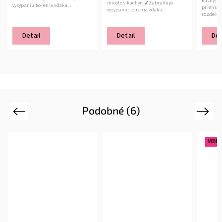
kuchynsk
miesto v kuchyni✔ Zabraňuje
vysypaniu korenia vďaka...
priehrad
vysypaniu korenia vďaka...
rozdelen
Detail
Detail
Do 
Podobné (6)
Previous
Next
VIDE