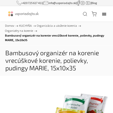
+420 725 617 411
|
info@usporiadajto.sk
|
|
Blog
Domov
/
KUCHYŇA
/
Organizácia a uloženie korenia
/
Organizéry na korenie
/
Bambusový organizér na korenie vrecúškové korenie, polievky, pudingy
MARIE, 15x10x35
Bambusový organizér na korenie
vrecúškové korenie, polievky,
pudingy MARIE, 15x10x35