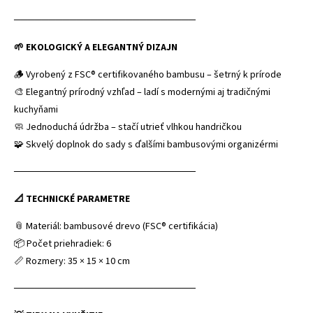
──────────────────────────
🌱 EKOLOGICKÝ A ELEGANTNÝ DIZAJN
🪵 Vyrobený z FSC® certifikovaného bambusu – šetrný k prírode
🎨 Elegantný prírodný vzhľad – ladí s modernými aj tradičnými
kuchyňami
🧼 Jednoduchá údržba – stačí utrieť vlhkou handričkou
🧩 Skvelý doplnok do sady s ďalšími bambusovými organizérmi
──────────────────────────
📐 TECHNICKÉ PARAMETRE
📎 Materiál: bambusové drevo (FSC® certifikácia)
📦 Počet priehradiek: 6
📏 Rozmery: 35 × 15 × 10 cm
──────────────────────────