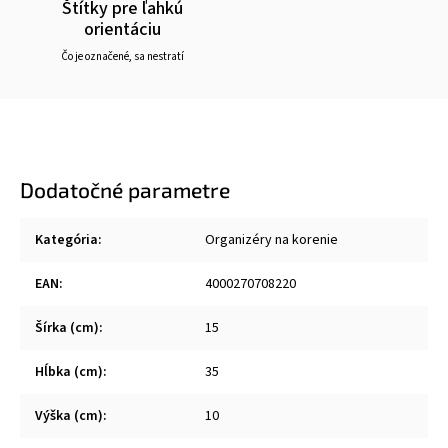
Štítky pre ľahkú
orientáciu
Čo je označené, sa nestratí
Dodatočné parametre
Kategória
:
Organizéry na korenie
EAN
:
4000270708220
Šírka (cm)
:
15
Hĺbka (cm)
:
35
Výška (cm)
:
10