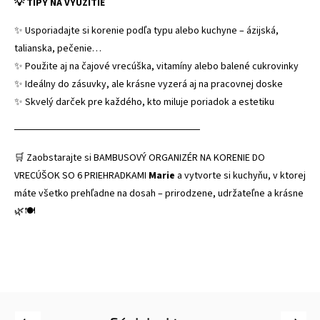
💡 TIPY NA VYUŽITIE
✨ Usporiadajte si korenie podľa typu alebo kuchyne – ázijská,
talianska, pečenie…
✨ Použite aj na čajové vrecúška, vitamíny alebo balené cukrovinky
✨ Ideálny do zásuvky, ale krásne vyzerá aj na pracovnej doske
✨ Skvelý darček pre každého, kto miluje poriadok a estetiku
──────────────────────────
🛒 Zaobstarajte si BAMBUSOVÝ ORGANIZÉR NA KORENIE DO
VRECÚŠOK SO 6 PRIEHRADKAMI
Marie
a vytvorte si kuchyňu, v ktorej
máte všetko prehľadne na dosah – prirodzene, udržateľne a krásne
🌿🍽️