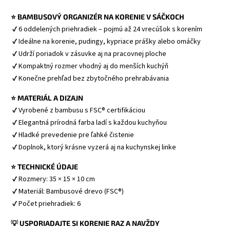
⭐ BAMBUSOVÝ ORGANIZÉR NA KORENIE V SÁČKOCH
 ✔ 6 oddelených priehradiek – pojmú až 24 vrecúšok s korením
 ✔ Ideálne na korenie, pudingy, kypriace prášky alebo omáčky
 ✔ Udrží poriadok v zásuvke aj na pracovnej ploche
 ✔ Kompaktný rozmer vhodný aj do menších kuchýň
 ✔ Konečne prehľad bez zbytočného prehrabávania
⭐ MATERIÁL A DIZAJN
 ✔ Vyrobené z bambusu s FSC® certifikáciou
 ✔ Elegantná prírodná farba ladí s každou kuchyňou
 ✔ Hladké prevedenie pre ľahké čistenie
 ✔ Doplnok, ktorý krásne vyzerá aj na kuchynskej linke
⭐ TECHNICKÉ ÚDAJE
 ✔ Rozmery: 35 × 15 × 10 cm
 ✔ Materiál: Bambusové drevo (FSC®)
 ✔ Počet priehradiek: 6
💡 USPORIADAJTE SI KORENIE RAZ A NAVŽDY