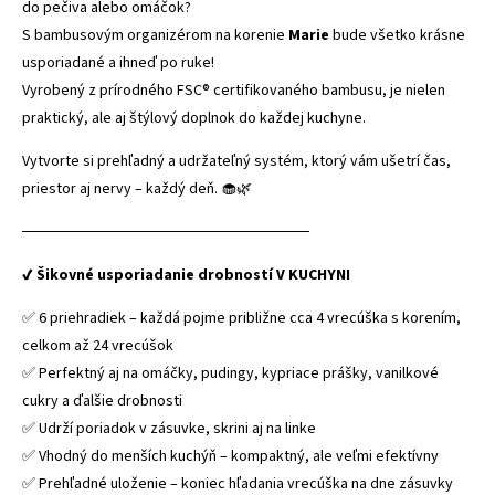
do pečiva alebo omáčok?
S bambusovým organizérom na korenie
Marie
bude všetko krásne
usporiadané a ihneď po ruke!
Vyrobený z prírodného FSC® certifikovaného bambusu, je nielen
praktický, ale aj štýlový doplnok do každej kuchyne.
Vytvorte si prehľadný a udržateľný systém, ktorý vám ušetrí čas,
priestor aj nervy – každý deň. 🧁🌿
──────────────────────────
✔ Šikovné usporiadanie drobností V KUCHYNI
✅ 6 priehradiek – každá pojme približne cca 4 vrecúška s korením,
celkom až 24 vrecúšok
✅ Perfektný aj na omáčky, pudingy, kypriace prášky, vanilkové
cukry a ďalšie drobnosti
✅ Udrží poriadok v zásuvke, skrini aj na linke
✅ Vhodný do menších kuchýň – kompaktný, ale veľmi efektívny
✅ Prehľadné uloženie – koniec hľadania vrecúška na dne zásuvky