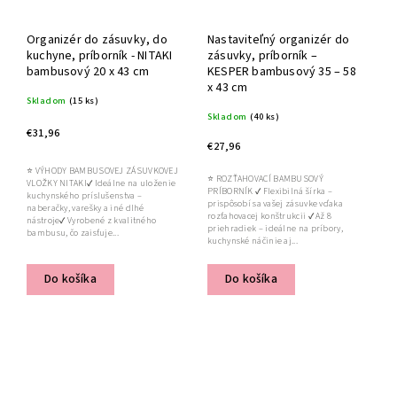
Organizér do zásuvky, do
Nastaviteľný organizér do
kuchyne, príborník - NITAKI
zásuvky, príborník –
bambusový 20 x 43 cm
KESPER bambusový 35 – 58
x 43 cm
Skladom
(15 ks)
Skladom
(40 ks)
€31,96
€27,96
⭐ VÝHODY BAMBUSOVEJ ZÁSUVKOVEJ
⭐ ROZŤAHOVACÍ BAMBUSOVÝ
VLOŽKY NITAKI✔ Ideálne na uloženie
PRÍBORNÍK ✔ Flexibilná šírka –
kuchynského príslušenstva –
prispôsobí sa vašej zásuvke vďaka
naberačky, varešky a iné dlhé
rozťahovacej konštrukcii ✔ Až 8
nástroje✔ Vyrobené z kvalitného
priehradiek – ideálne na príbory,
bambusu, čo zaisťuje...
kuchynské náčinie aj...
Do košíka
Do košíka