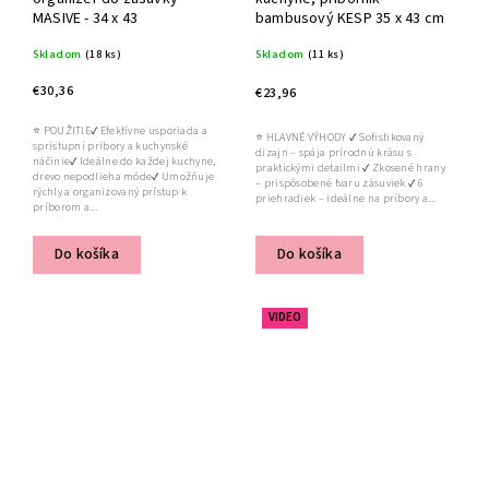
MASIVE - 34 x 43
bambusový KESP 35 x 43 cm
Skladom
(18 ks)
Skladom
(11 ks)
€30,36
€23,96
⭐ POUŽITIE✔ Efektívne usporiada a
⭐ HLAVNÉ VÝHODY ✔ Sofistikovaný
sprístupní príbory a kuchynské
dizajn – spája prírodnú krásu s
náčinie✔ Ideálne do každej kuchyne,
praktickými detailmi ✔ Zkosené hrany
drevo nepodlieha móde✔ Umožňuje
– prispôsobené tvaru zásuviek ✔ 6
rýchly a organizovaný prístup k
priehradiek – ideálne na príbory a...
príborom a...
Do košíka
Do košíka
VIDEO