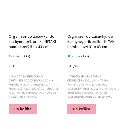
Organizér do zásuvky, do
Organizér do zásuvky, do
kuchyne, príborník - NITAKI
kuchyne, príborník – NITAKI
bambusový 51 x 43 cm
bambusový 31 x 43 cm
Skladom
(4 ks)
Skladom
(3 ks)
€51,96
€31,96
⭐ VÝHODY BAMBUSOVÉHO
⭐ VÝHODY BAMBUSOVÉHO
ORGANIZÉRA DO ZÁSUVKY (43CM)✔
ORGANIZÉRA ZÁSUVKY NITAKI✔
Pomáha efektívne zorganizovať
Pomáha efektívne zorganizovať
kuchynský neporiadok✔ 5 priehradiek
kuchynský neporiadok✔ 4 priehradky
ideálnych na skladovanie príborov a
ideálne na skladovanie malých
malých kuchynských...
kuchynských potrieb a príborov✔...
Do košíka
Do košíka