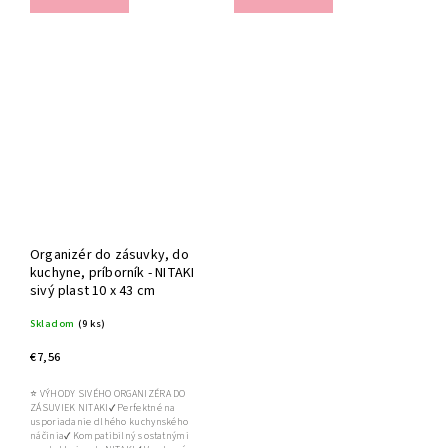
Organizér do zásuvky, do
kuchyne, príborník - NITAKI
sivý plast 10 x 43 cm
Skladom
(9 ks)
€7,56
⭐ VÝHODY SIVÉHO ORGANIZÉRA DO
ZÁSUVIEK NITAKI✔ Perfektné na
usporiadanie dlhého kuchynského
náčinia✔ Kompatibilný s ostatnými