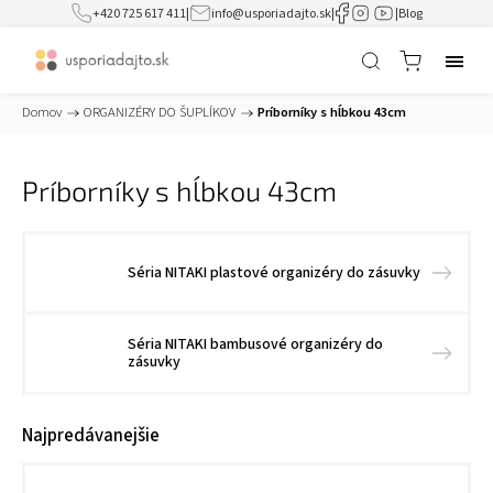
+420 725 617 411
|
info@usporiadajto.sk
|
|
Blog
Domov
/
ORGANIZÉRY DO ŠUPLÍKOV
/
Príborníky s hĺbkou 43cm
Príborníky s hĺbkou 43cm
Séria NITAKI plastové organizéry do zásuvky
Séria NITAKI bambusové organizéry do
zásuvky
Najpredávanejšie