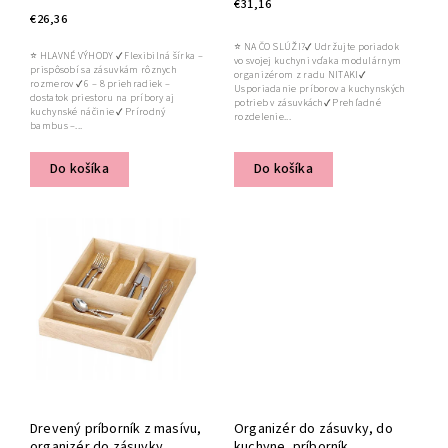
€31,16
€26,36
⭐ NA ČO SLÚŽI?✔ Udržujte poriadok
⭐ HLAVNÉ VÝHODY ✔ Flexibilná šírka –
vo svojej kuchyni vďaka modulárnym
prispôsobí sa zásuvkám rôznych
organizérom z radu NITAKI✔
rozmerov ✔ 6 – 8 priehradiek –
Usporiadanie príborov a kuchynských
dostatok priestoru na príbory aj
potrieb v zásuvkách✔ Prehľadné
kuchynské náčinie ✔ Prírodný
rozdelenie...
bambus –...
Do košíka
Do košíka
Drevený príborník z masívu,
Organizér do zásuvky, do
organizér do zásuvky
kuchyne, príborník