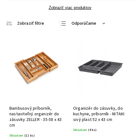
Zobraziť viac produktov
Odporúčame
Najlacnejšie
Najdrahšie
Najpredávanejšie
Abecedne
Bambusový príborník,
Organizér do zásuvky, do
nastaviteľný organizér do
kuchyne, príborník - NITAKI
zásuvky ZELLER - 35-58 x 43
sivý plast 52 x 43 cm
cm
Skladom
(4 ks)
Skladom
(11 ks)