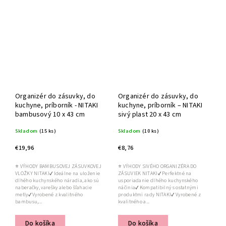
Organizér do zásuvky, do
Organizér do zásuvky, do
kuchyne, príborník - NITAKI
kuchyne, príborník – NITAKI
bambusový 10 x 43 cm
sivý plast 20 x 43 cm
Skladom
(15 ks)
Skladom
(10 ks)
€19,96
€8,76
⭐ VÝHODY BAMBUSOVEJ ZÁSUVKOVEJ
⭐ VÝHODY SIVÉHO ORGANIZÉRA DO
VLOŽKY NITAKI✔ Ideálne na uloženie
ZÁSUVIEK NITAKI✔ Perfektné na
dlhého kuchynského náradia, ako sú
usporiadanie dlhého kuchynského
naberačky, varešky alebo šľahacie
náčinia✔ Kompatibilný s ostatnými
metly✔ Vyrobené z kvalitného
produktmi rady NITAKI✔ Vyrobené z
bambusu,...
kvalitného a...
Do košíka
Do košíka