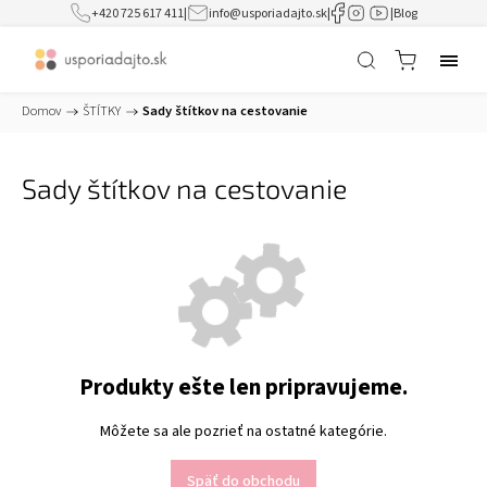
+420 725 617 411
|
info@usporiadajto.sk
|
|
Blog
Domov
/
ŠTÍTKY
/
Sady štítkov na cestovanie
Sady štítkov na cestovanie
Produkty ešte len pripravujeme.
Môžete sa ale pozrieť na ostatné kategórie.
Späť do obchodu