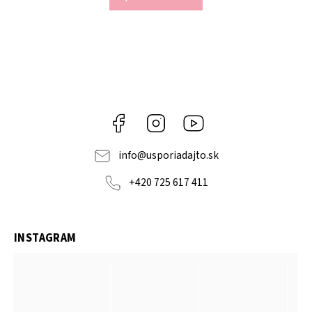
Facebook
Instagram
YouTube
info
@
usporiadajto.sk
+420 725 617 411
INSTAGRAM