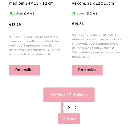
madlom 34 × 18 × 12 cm
vekom, 31 x 22 x 15cm
Skladom
(16 ks)
Skladom
(12 ks)
€19,56
€13,16
⭐ HLAVNÉ VLASTNOSTI✔ Sada 4
⭐ HLAVNÉ VLASTNOSTI✔ Súprava 3
úložných boxov – rôzne veľkosti pre
boxov – rôzne veľkosti pre flexibilné
široké využitie ✔ Bambusové veká –
využitie ✔ Bambusové rukoväte –
prírodný a elegantný vzhľad ✔
prírodný a elegantný prvok ✔ Ľahký a
Stohovateľné prevedenie – úspora
odolný materiál – jednoduchá...
miesta pri...
Do košíka
Do košíka
Načítať 17 ďalších
1
2
Hore