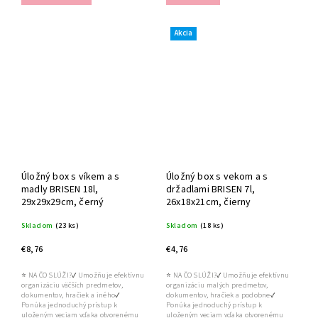
Akcia
Úložný box s víkem a s
Úložný box s vekom a s
madly BRISEN 18l,
držadlami BRISEN 7l,
29x29x29cm, černý
26x18x21cm, čierny
Skladom
(23 ks)
Skladom
(18 ks)
€8,76
€4,76
⭐ NA ČO SLÚŽI?✔ Umožňuje efektívnu
⭐ NA ČO SLÚŽI?✔ Umožňuje efektívnu
organizáciu väčších predmetov,
organizáciu malých predmetov,
dokumentov, hračiek a iného✔
dokumentov, hračiek a podobne✔
Ponúka jednoduchý prístup k
Ponúka jednoduchý prístup k
uloženým veciam vďaka otvorenému
uloženým veciam vďaka otvorenému