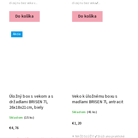
dizajnu bez veka v...
dizajnu bez veka✔...
Do košíka
Do košíka
Akcia
Úložný box s vekom a s
Veko k úložnému boxu s
držadlami BRISEN 7l,
madlami BRISEN 7l, antracit
26x18x21cm, biely
Skladom
(41 ks)
Skladom
(15 ks)
€1,20
€4,76
⭐ NA ČO SLÚŽI? ✔ Slúži ako praktické