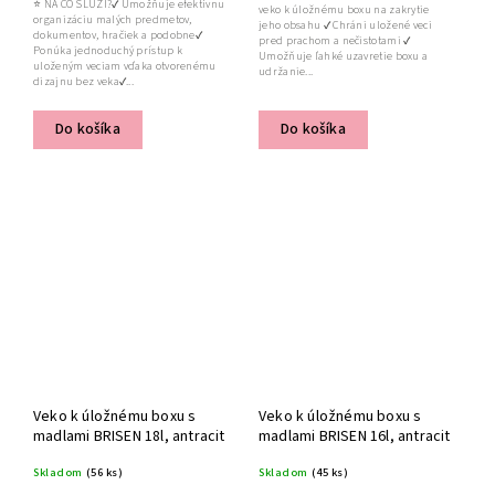
⭐ NA ČO SLÚŽI?✔ Umožňuje efektívnu
veko k úložnému boxu na zakrytie
organizáciu malých predmetov,
jeho obsahu ✔ Chráni uložené veci
dokumentov, hračiek a podobne✔
pred prachom a nečistotami ✔
Ponúka jednoduchý prístup k
Umožňuje ľahké uzavretie boxu a
uloženým veciam vďaka otvorenému
udržanie...
dizajnu bez veka✔...
Do košíka
Do košíka
Veko k úložnému boxu s
Veko k úložnému boxu s
madlami BRISEN 18l, antracit
madlami BRISEN 16l, antracit
Skladom
(56 ks)
Skladom
(45 ks)