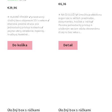
€6,36
€29,96
⭐ NA ČO SLÚŽI?✔ Umožňuje efektívnu
⭐ HLAVNÉ VÝHODY ✔ priestranný
organizáciu väčších predmetov,
úložný box s objemom 55 l s vekom ✔
dokumentov, hračiek a iného✔
otvorená predná strana pre
Ponúka jednoduchý prístup k
jednoduchý prístup k obsahu ✔
uloženým veciam vďaka otvorenému
pojme utery, oblečenie, topánky,
dizajnu bez veka v...
hračky aj toaletné...
Do košíka
Detail
Úložný box s rúčkami
Úložný box s rúčkami