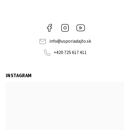
Facebook
Instagram
YouTube
info
@
usporiadajto.sk
+420 725 617 411
INSTAGRAM