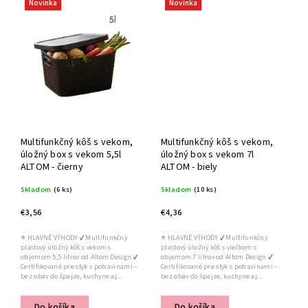
Novinka
Novinka
Multifunkčný kôš s vekom,
Multifunkčný kôš s vekom,
úložný box s vekom 5,5l
úložný box s vekom 7l
ALTOM - čierny
ALTOM - biely
Skladom
(6 ks)
Skladom
(10 ks)
€3,56
€4,36
⭐ HLAVNÉ VÝHODY ✔ Multifunkčný
⭐ HLAVNÉ VÝHODY ✔ Multifunkčný
plastový úložný kôš s vekom s
plastový úložný kôš s viečkom s
objemom 5,5 litrov od Altom Design ✔
objemom 7 litrov od Altom Design ✔
Certifikované pre styk s potravinami –
Certifikované pre styk s potravinami –
bez obáv do špajze, kuchyne aj...
bez obáv do špajze, kuchyne aj...
Do košíka
Do košíka