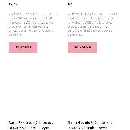
€2,40
€2
⭐ NA ČO SLÚŽI? ✔ Slúži ako praktické
⭐ NA ČO SLÚŽI? ✔ Slúži ako praktické
veko k úložnému boxu na zakrytie
veko k úložnému boxu na zakrytie
jeho obsahu ✔ Chráni uložené veci
jeho obsahu ✔ Chráni uložené veci
pred prachom a nečistotami ✔
pred prachom a nečistotami ✔
Umožňuje ľahké uzavretie boxu a
Umožňuje ľahké uzavretie boxu a
udržanie...
udržanie...
Do košíka
Do košíka
Sada 3ks úložných boxov
Sada 4ks úložných boxov
BOXIFY s bambusovým
BOXIFY s bambusovým