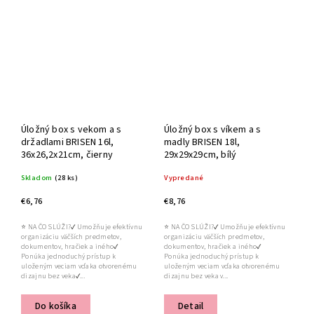
Úložný box s vekom a s
Úložný box s víkem a s
držadlami BRISEN 16l,
madly BRISEN 18l,
36x26,2x21cm, čierny
29x29x29cm, bílý
Skladom
(28 ks)
Vypredané
€6,76
€8,76
⭐ NA ČO SLÚŽI?✔ Umožňuje efektívnu
⭐ NA ČO SLÚŽI?✔ Umožňuje efektívnu
organizáciu väčších predmetov,
organizáciu väčších predmetov,
dokumentov, hračiek a iného✔
dokumentov, hračiek a iného✔
Ponúka jednoduchý prístup k
Ponúka jednoduchý prístup k
uloženým veciam vďaka otvorenému
uloženým veciam vďaka otvorenému
dizajnu bez veka✔...
dizajnu bez veka v...
Do košíka
Detail