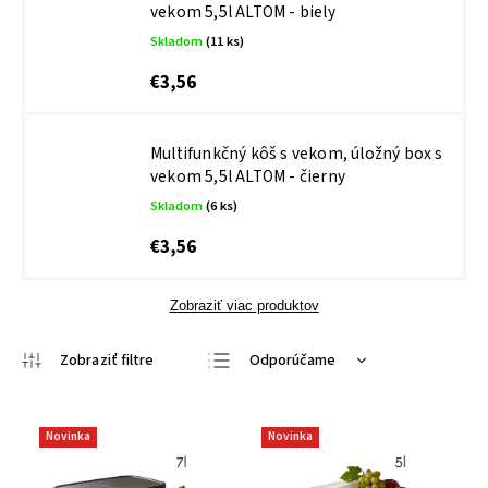
vekom 5,5l ALTOM - biely
Skladom
(11 ks)
€3,56
Multifunkčný kôš s vekom, úložný box s
vekom 5,5l ALTOM - čierny
Skladom
(6 ks)
€3,56
Zobraziť viac produktov
Odporúčame
Najlacnejšie
Najdrahšie
Novinka
Novinka
Najpredávanejšie