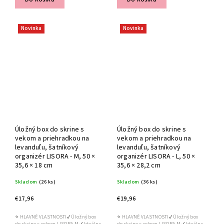
Novinka
Novinka
Úložný box do skrine s
Úložný box do skrine s
vekom a priehradkou na
vekom a priehradkou na
levanduľu, šatníkový
levanduľu, šatníkový
organizér LISORA - M, 50 ×
organizér LISORA - L, 50 ×
35,6 × 18 cm
35,6 × 28,2 cm
Skladom
(26 ks)
Skladom
(36 ks)
€17,96
€19,96
⭐ HLAVNÉ VLASTNOSTI✔ Úložný box
⭐ HLAVNÉ VLASTNOSTI✔ Úložný box
do skrine s vekom LISORA M ✔ Ideálny
do skrine s vekom LISORA M ✔ Ideálny