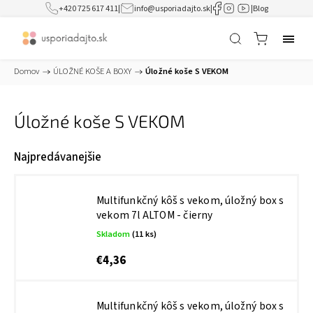
+420 725 617 411
|
info@usporiadajto.sk
|
|
Blog
Domov
/
ÚLOŽNÉ KOŠE A BOXY
/
Úložné koše S VEKOM
Úložné koše S VEKOM
Najpredávanejšie
Multifunkčný kôš s vekom, úložný box s
vekom 7l ALTOM - čierny
Skladom
(11 ks)
€4,36
Multifunkčný kôš s vekom, úložný box s