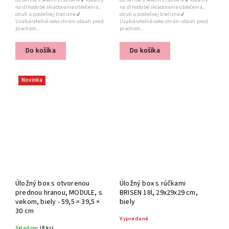
na dlhodobé skladovanie oblečenia,
na dlhodobé skladovanie oblečenia,
obutí a posteľnej bielizne ✔
obutí a posteľnej bielizne ✔
Uzatvárateľné veko chráni obsah pred
Uzatvárateľné veko chráni obsah pred
prachom...
prachom...
Do košíka
Do košíka
Novinka
Úložný box s otvorenou
Úložný box s rúčkami
prednou hranou, MODULE, s
BRISEN 18l, 29x29x29 cm,
vekom, biely - 59,5 × 39,5 ×
biely
30 cm
Vypredané
Skladom
(8 ks)