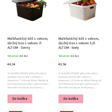
Abecedne
Multifunkčný kôš s vekom,
Multifunkčný kôš s vekom,
úložný box s vekom 7l
úložný box s vekom 5,5l
ALTOM - čierny
ALTOM - biely
Skladom
(11 ks)
Skladom
(11 ks)
€4,36
€3,56
⭐ HLAVNÉ VÝHODY ✔ Multifunkčný
⭐ HLAVNÉ VÝHODY ✔ Multifunkčný
plastový úložný kôš s viečkom s
plastový úložný kôš s vekom s
objemom 7 litrov od Altom Design ✔
objemom 5,5 litrov od Altom Design ✔
Certifikované pre styk s potravinami –
Certifikované pre styk s potravinami –
bez obáv do špajze, kuchyne aj...
bez obáv do špajze, kuchyne aj...
Do košíka
Do košíka