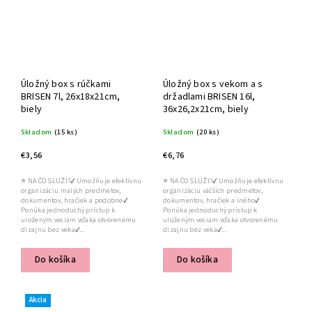
Úložný box s rúčkami
Úložný box s vekom a s
BRISEN 7l, 26x18x21cm,
držadlami BRISEN 16l,
biely
36x26,2x21cm, biely
Skladom
(15 ks)
Skladom
(20 ks)
€3,56
€6,76
⭐ NA ČO SLÚŽI?✔ Umožňuje efektívnu
⭐ NA ČO SLÚŽI?✔ Umožňuje efektívnu
organizáciu malých predmetov,
organizáciu väčších predmetov,
dokumentov, hračiek a podobne✔
dokumentov, hračiek a iného✔
Ponúka jednoduchý prístup k
Ponúka jednoduchý prístup k
uloženým veciam vďaka otvorenému
uloženým veciam vďaka otvorenému
dizajnu bez veka✔...
dizajnu bez veka✔...
Do košíka
Do košíka
Akcia