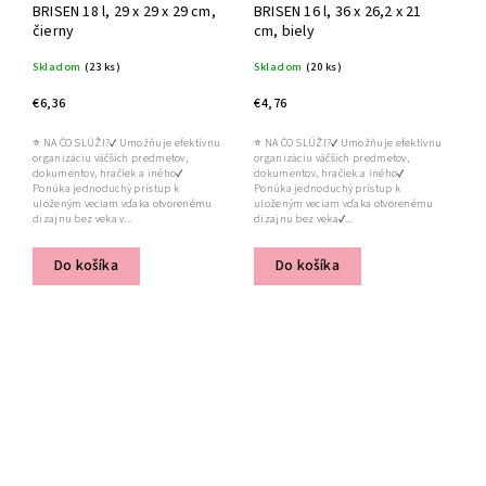
BRISEN 18 l, 29 x 29 x 29 cm,
BRISEN 16 l, 36 x 26,2 x 21
čierny
cm, biely
Skladom
(23 ks)
Skladom
(20 ks)
€6,36
€4,76
⭐ NA ČO SLÚŽI?✔ Umožňuje efektívnu
⭐ NA ČO SLÚŽI?✔ Umožňuje efektívnu
organizáciu väčších predmetov,
organizáciu väčších predmetov,
dokumentov, hračiek a iného✔
dokumentov, hračiek a iného✔
Ponúka jednoduchý prístup k
Ponúka jednoduchý prístup k
uloženým veciam vďaka otvorenému
uloženým veciam vďaka otvorenému
dizajnu bez veka v...
dizajnu bez veka✔...
Do košíka
Do košíka