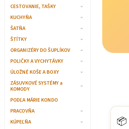
CESTOVANIE, TAŠKY
KUCHYŇA
ŠATŇA
ŠTÍTKY
ORGANIZÉRY DO ŠUPLÍKOV
POLIČKY A VYCHYTÁVKY
ÚLOŽNÉ KOŠE A BOXY
ZÁSUVKOVÉ SYSTÉMY a
KOMODY
PODĽA MÁRIE KONDO
PRACOVŇA
📦
KÚPEĽŇA