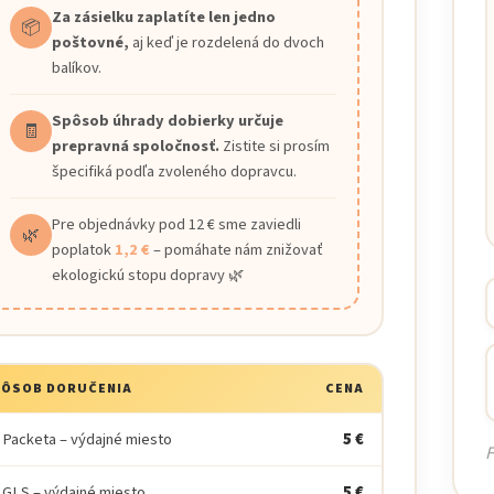
Za zásielku zaplatíte len jedno
📦
poštovné,
aj keď je rozdelená do dvoch
balíkov.
Spôsob úhrady dobierky určuje
🧾
prepravná spoločnosť.
Zistite si prosím
špecifiká podľa zvoleného dopravcu.
Pre objednávky pod 12 € sme zaviedli
🌿
poplatok
1,2 €
– pomáhate nám znižovať
ekologickú stopu dopravy 🌿
PÔSOB DORUČENIA
CENA
 Packeta – výdajné miesto
5 €
F
 GLS – výdajné miesto
5 €