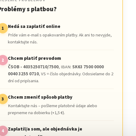
RIEŠENIE PROBLÉMOV
Problémy s platbou?
Nedá sa zaplatiť online
1
Príde vám e-mail s opakovaním platby. Ak ani to nevyjde,
kontaktujte nás.
Chcem platiť prevodom
2
ČSOB - 4035250710/7500
, IBAN:
SK63 7500 0000
0040 3255 0710
, VS = číslo objednávky. Odosielame do 2
dní od pripísania.
Chcem zmeniť spôsob platby
3
Kontaktujte nás – pošleme platobné údaje alebo
prepneme na dobierku (+1,5 €).
Zaplatil/a som, ale objednávka je
4