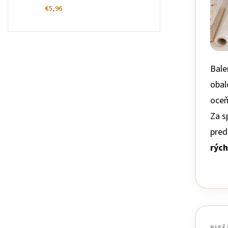
€5,96
Bale
obal
oceň
Za s
pred
rých