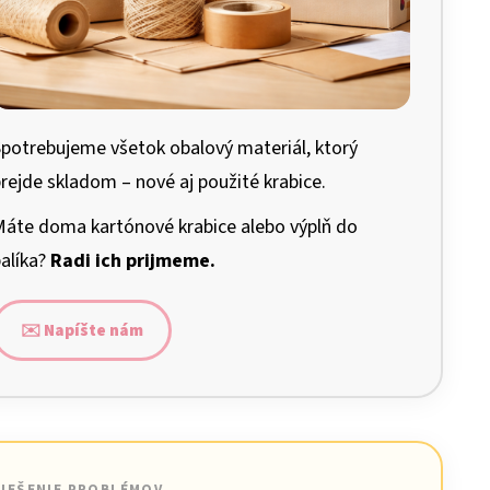
potrebujeme všetok obalový materiál, ktorý
rejde skladom – nové aj použité krabice.
áte doma kartónové krabice alebo výplň do
alíka?
Radi ich prijmeme.
✉️ Napíšte nám