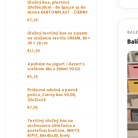
Úložný box, plastový
20x50x16cm - do špajze aj do
skrine KARTONPLAST - ČIERNY
€7,16
BALE
Úložný textilný box so zipsom
na uloženie textilu CREAM, 60 ×
Bal
39 × 18 cm
€11,56
4 poháre na jogurt / dezert s
viečkom 4ks x 300ml YOGO
€5,16
Prídavná odolná a pevná
polica, čierny kov VILDE,
33x21x14
€7,56
Textilný úložný box na
uschovanie oblečenia a
posteľnej bielizne, WHITE
KIPIT, 60x45x30, biely