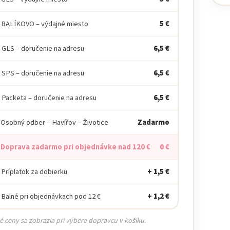
 BALÍKOVO – výdajné miesto
5 €
 GLS – doručenie na adresu
6,5 €
 SPS – doručenie na adresu
6,5 €
 Packeta – doručenie na adresu
6,5 €
 Osobný odber – Havířov – Životice
Zadarmo
 Doprava zadarmo pri objednávke nad 120 €
0 €
 Príplatok za dobierku
+ 1,5 €
 Balné pri objednávkach pod 12 €
+ 1,2 €
é ceny sa zobrazia pri výbere dopravcu v košíku.