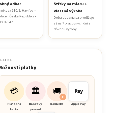
obný odber
Štítky na mieru +
hníkova 110/2, Havířov –
vlastná výroba
otice., Česká Republika -
Doba dodania sa predlžuje
Pi 8–14 h
až na 7 pracovných dní z
dôvodu výroby.
PLATBA
Možnosti platby
💳
🏛️
🚚
Pay
€
Platobná
Bankový
Dobierka
Apple Pay
karta
prevod