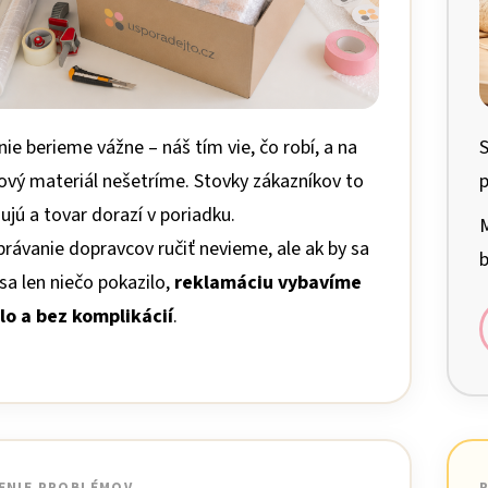
nie berieme vážne – náš tím vie, čo robí, a na
S
ový materiál nešetríme. Stovky zákazníkov to
p
ujú a tovar dorazí v poriadku.
M
právanie dopravcov ručiť nevieme, ale ak by sa
b
sa len niečo pokazilo,
reklamáciu vybavíme
lo a bez komplikácií
.