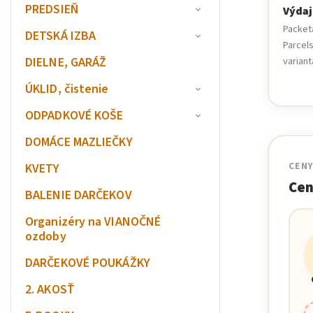
PREDSIEŇ
Výdaj
Packet
DETSKÁ IZBA
Parcels
DIELNE, GARÁŽ
variant
ÚKLID, čistenie
ODPADKOVÉ KOŠE
DOMÁCE MAZLIEČKY
KVETY
CEN
Cen
BALENIE DARČEKOV
Organizéry na VIANOČNÉ
ozdoby
DARČEKOVÉ POUKÁŽKY
2. AKOSŤ