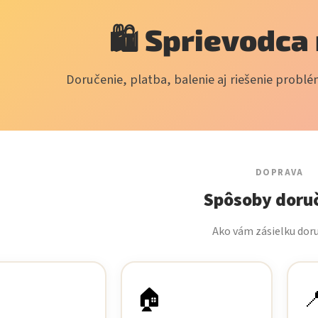
🛍️ Sprievodc
Doručenie, platba, balenie aj riešenie probl
DOPRAVA
Spôsoby doru
Ako vám zásielku dor
🏠
