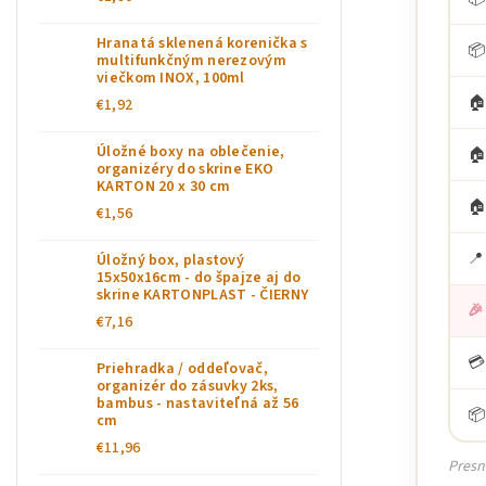
Hranatá sklenená korenička s
📦
multifunkčným nerezovým
viečkom INOX, 100ml
🏠
€1,92
Úložné boxy na oblečenie,
🏠
organizéry do skrine EKO
KARTON 20 x 30 cm
🏠
€1,56
📍
Úložný box, plastový
15x50x16cm - do špajze aj do
skrine KARTONPLAST - ČIERNY
🎉
€7,16
💳
Priehradka / oddeľovač,
organizér do zásuvky 2ks,
bambus - nastaviteľná až 56
📦
cm
€11,96
Presn