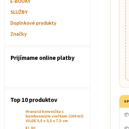
E-BOOKY
SLUŽBY
Doplnkové produkty
Značky
Prijímame online platby
Top 10 produktov
S
Hranatá korenička s
📦
bambusovým viečkom (100 ml)
VILDE 5,5 x 5,5 x 7,5 cm
€1,80
📦