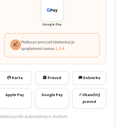
G
Pay
Google Pay
Platba pri prevzatí (dobierka) je
📬
spoplatnená sumou
1,5 €.
💳 Karta
🏦 Prevod
🚚 Dobierka
Apple Pay
Google Pay
⚡ Okamžitý
prevod
aktúra príde automaticky e-mailom.