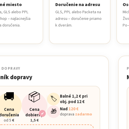
né miesto
Doručenie na adresu
Os
a, GLS alebo PPL
GLS, PPL alebo Packeta na
Mic
hop – najlacnejšia
adresu – doručenie priamo
Živ
a doručenia.
k dverám.
Po–
Y DOPRAVY
ník dopravy
🚚
📦
Balné 1,2 € pri
🏷️
obj. pod 12 €
Nad
120 €
Cena
Cena
🎁
✔
doprava
zadarmo
doručenia
dobierky
od 5
€
1,5 €