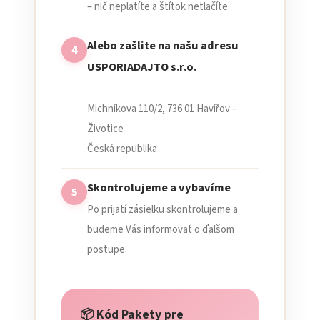
– nič neplatíte a štítok netlačíte.
Alebo zašlite na našu adresu
4
USPORIADAJTO s.r.o.
Michníkova 110/2, 736 01 Havířov –
Životice
Česká republika
Skontrolujeme a vybavíme
5
Po prijatí zásielku skontrolujeme a
budeme Vás informovať o ďalšom
postupe.
📦 Kód Pakety pre