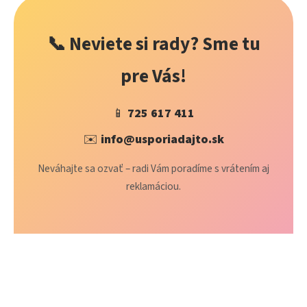
📞 Neviete si rady? Sme tu
pre Vás!
📱
725 617 411
✉️
info@usporiadajto.sk
Neváhajte sa ozvať – radi Vám poradíme s vrátením aj
reklamáciou.