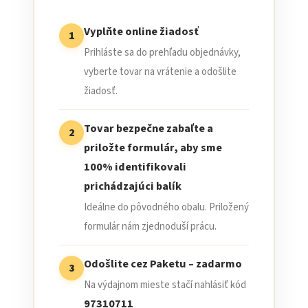
Vyplňte online žiadosť
1
Prihláste sa do prehľadu objednávky,
vyberte tovar na vrátenie a odošlite
žiadosť.
Tovar bezpečne zabaľte a
2
priložte formulár, aby sme
100% identifikovali
prichádzajúci balík
Ideálne do pôvodného obalu. Priložený
formulár nám zjednoduší prácu.
Odošlite cez Paketu – zadarmo
3
Na výdajnom mieste stačí nahlásiť kód
97310711