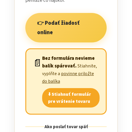
peniaze čo najskôr.
👉 Podať žiadosť
online
Bez formulára nevieme
📄
balík spárovať.
Stiahnite,
vyplňte a
povinne priložte
do balíka
⬇️ Stiahnuť formulár
pre vrátenie tovaru
Ako poslať tovar späť