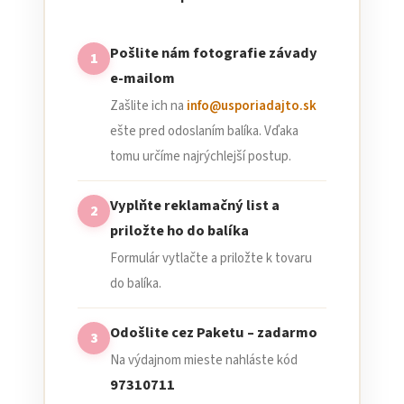
Pošlite nám fotografie závady
1
e-mailom
Zašlite ich na
info@usporiadajto.sk
ešte pred odoslaním balíka. Vďaka
tomu určíme najrýchlejší postup.
Vyplňte reklamačný list a
2
priložte ho do balíka
Formulár vytlačte a priložte k tovaru
do balíka.
Odošlite cez Paketu – zadarmo
3
Na výdajnom mieste nahláste kód
97310711