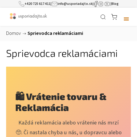
+420 725 617 411
|
info@usporiadajto.sk
|
|
Blog
Domov
/
Sprievodca reklamáciami
Sprievodca reklamáciami
🛍️ Vrátenie tovaru &
Reklamácia
Každá reklamácia alebo vrátenie nás mrzí
🥺. Či nastala chyba u nás, u dopravcu alebo