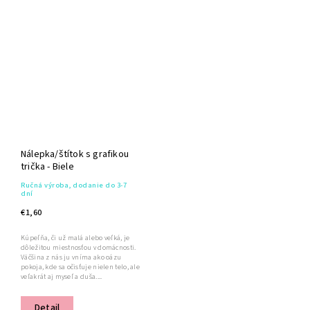
Nálepka/štítok s grafikou
trička - Biele
Ručná výroba, dodanie do 3-7
dní
€1,60
Kúpeľňa, či už malá alebo veľká, je
dôležitou miestnosťou v domácnosti.
Väčšina z nás ju vníma ako oázu
pokoja, kde sa očisťuje nielen telo, ale
veľakrát aj myseľ a duša....
Detail