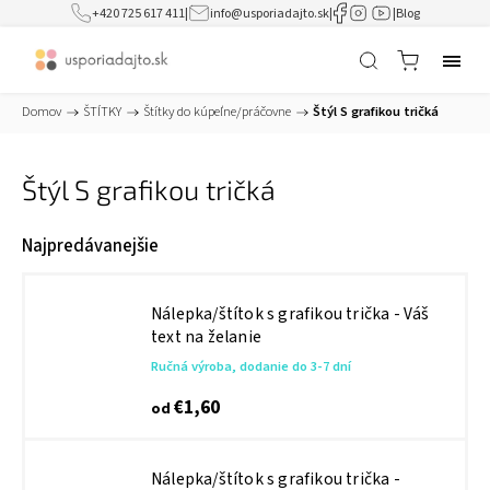
+420 725 617 411
|
info@usporiadajto.sk
|
|
Blog
Domov
/
ŠTÍTKY
/
Štítky do kúpeľne/práčovne
/
Štýl S grafikou tričká
Štýl S grafikou tričká
Najpredávanejšie
Nálepka/štítok s grafikou trička - Váš
text na želanie
Ručná výroba, dodanie do 3-7 dní
€1,60
od
Nálepka/štítok s grafikou trička -