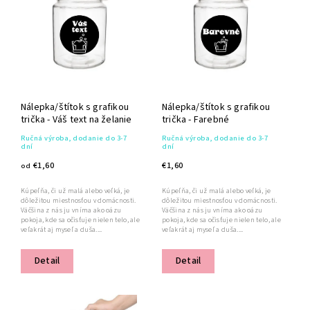
Abecedne
Nálepka/štítok s grafikou
Nálepka/štítok s grafikou
trička - Váš text na želanie
trička - Farebné
Ručná výroba, dodanie do 3-7
Ručná výroba, dodanie do 3-7
dní
dní
€1,60
€1,60
od
Kúpeľňa, či už malá alebo veľká, je
Kúpeľňa, či už malá alebo veľká, je
dôležitou miestnosťou v domácnosti.
dôležitou miestnosťou v domácnosti.
Väčšina z nás ju vníma ako oázu
Väčšina z nás ju vníma ako oázu
pokoja, kde sa očisťuje nielen telo, ale
pokoja, kde sa očisťuje nielen telo, ale
veľakrát aj myseľ a duša....
veľakrát aj myseľ a duša....
Detail
Detail