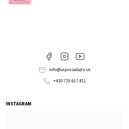
Facebook
Instagram
YouTube
info
@
usporiadajto.sk
+420 725 617 411
INSTAGRAM