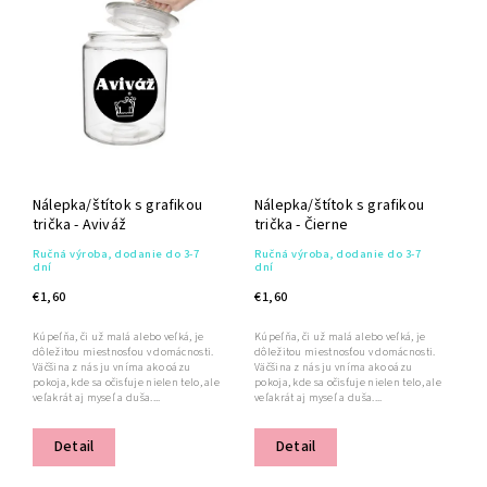
Nálepka/štítok s grafikou
Nálepka/štítok s grafikou
trička - Aviváž
trička - Čierne
Ručná výroba, dodanie do 3-7
Ručná výroba, dodanie do 3-7
dní
dní
€1,60
€1,60
Kúpeľňa, či už malá alebo veľká, je
Kúpeľňa, či už malá alebo veľká, je
dôležitou miestnosťou v domácnosti.
dôležitou miestnosťou v domácnosti.
Väčšina z nás ju vníma ako oázu
Väčšina z nás ju vníma ako oázu
pokoja, kde sa očisťuje nielen telo, ale
pokoja, kde sa očisťuje nielen telo, ale
veľakrát aj myseľ a duša....
veľakrát aj myseľ a duša....
Detail
Detail