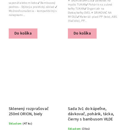
⭐ SADA OBSAHUJE✔ Dávkovač na
saponát alebo mlieko ✔ Bambusový
mydlo TUKAN✔ Pohárik na zubné
podnos – štýlový a praktický základ ✔
kefky TUKAN✔ Organizér na
Možnosť označenia – kompatibilný s
štetce/kefky OVEL ⭐ DÁVKOVAČ NA
nálepkami...
MYDLO✔ Materiál: plast PP (telo), ABS
(tlačidlo), PP...
Do košíka
Do košíka
Sklenený rozprašovač
Sada 3v1 do kúpeľne,
250ml ORION, biely
dávkovač, pohárik, tácka,
čierny s bambusom VILDE
Skladom
(47 ks)
Skladom
(3 ks)