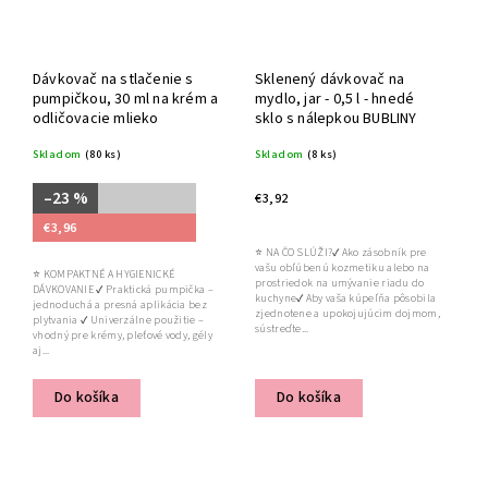
Dávkovač na stlačenie s
Sklenený dávkovač na
pumpičkou, 30 ml na krém a
mydlo, jar - 0,5 l - hnedé
odličovacie mlieko
sklo s nálepkou BUBLINY
Skladom
(80 ks)
Skladom
(8 ks)
–23 %
€3,92
€3,96
⭐ NA ČO SLÚŽI?✔ Ako zásobník pre
vašu obľúbenú kozmetiku alebo na
⭐ KOMPAKTNÉ A HYGIENICKÉ
prostriedok na umývanie riadu do
DÁVKOVANIE ✔ Praktická pumpička –
kuchyne✔ Aby vaša kúpeľňa pôsobila
jednoduchá a presná aplikácia bez
zjednotene a upokojujúcim dojmom,
plytvania ✔ Univerzálne použitie –
sústreďte...
vhodný pre krémy, pleťové vody, gély
aj...
Do košíka
Do košíka