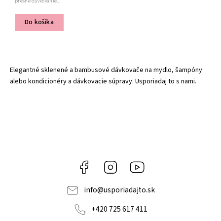
presné dávkovanie...
Do košíka
Elegantné sklenené a bambusové dávkovače na mydlo, šampóny
alebo kondicionéry a dávkovacie súpravy. Usporiadaj to s nami.
Facebook
Instagram
YouTube
info
@
usporiadajto.sk
+420 725 617 411