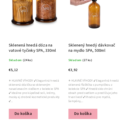
Abecedne
Sklenená hnedá dóza na
Sklenený hnedý dávkovač
vatové tyčinky SPA, 330ml
na mydlo SPA, 500ml
Skladom
(24 ks)
Skladom
(27 ks)
€5,12
€3,92
⭐ HLAVNÉ VÝHODY ✔ Elegantná hnedá
⭐ HLAVNÉ VÝHODY ✔ Elegantná hnedá
sklenená dózička so skleneným
sklenená fľaštička s pumpičkou z
nasadzovacím viečkom z kolekcie SPA
kolekcie SPA ✔ Hnedé sklo chráni
✔ Ideálne pre kúpeľové soli, krémy,
obsah pred svetlom a predlžuje jeho
masky aj drobné kozmetické produkty
trvanlivosť ✔ Vhodná pre mydlá,
✔...
šampóny,...
Do košíka
Do košíka