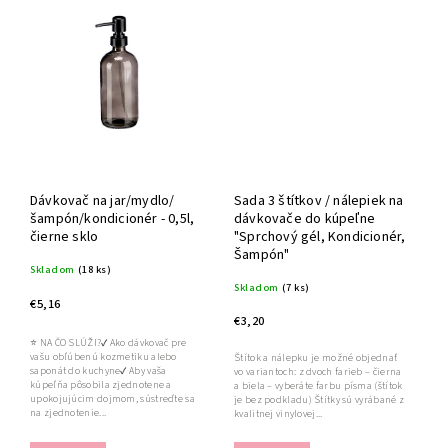
Dávkovač na jar/mydlo/
Sada 3 štítkov / nálepiek na
šampón/kondicionér - 0,5l,
dávkovače do kúpeľne
čierne sklo
"Sprchový gél, Kondicionér,
Šampón"
Skladom
(18 ks)
Skladom
(7 ks)
€5,16
€3,20
⭐ NA ČO SLÚŽI?✔ Ako dávkovač pre
vašu obľúbenú kozmetiku alebo
Štítok a nálepku je možné objednať
saponát do kuchyne✔ Aby vaša
vo variantoch: z dvoch farieb – čierna
kúpeľňa pôsobila zjednotene a
a biela – vyberáte farbu písma (štítok
upokojujúcim dojmom, sústreďte sa
je bez podkladu) Štítky sú vyrábané z
na zjednotenie...
kvalitnej vinylovej...