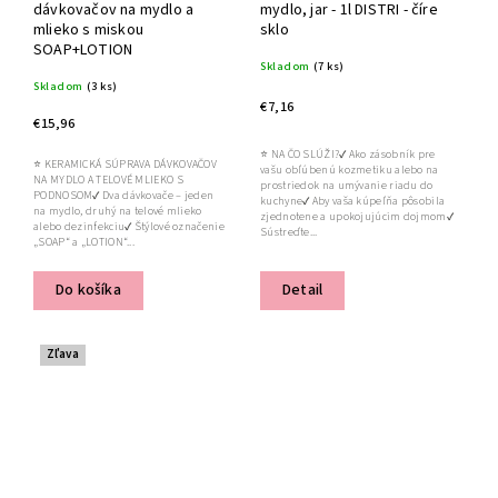
dávkovačov na mydlo a
mydlo, jar - 1l DISTRI - číre
mlieko s miskou
sklo
SOAP+LOTION
Skladom
(7 ks)
Skladom
(3 ks)
€7,16
€15,96
⭐ NA ČO SLÚŽI?✔ Ako zásobník pre
⭐ KERAMICKÁ SÚPRAVA DÁVKOVAČOV
vašu obľúbenú kozmetiku alebo na
NA MYDLO A TELOVÉ MLIEKO S
prostriedok na umývanie riadu do
PODNOSOM✔ Dva dávkovače – jeden
kuchyne✔ Aby vaša kúpeľňa pôsobila
na mydlo, druhý na telové mlieko
zjednotene a upokojujúcim dojmom✔
alebo dezinfekciu✔ Štýlové označenie
Sústreďte...
„SOAP“ a „LOTION“...
Do košíka
Detail
Zľava