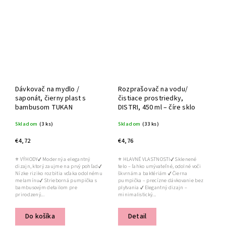
Dávkovač na mydlo /
Rozprašovač na vodu/
saponát, čierny plast s
čistiace prostriedky,
bambusom TUKAN
DISTRI, 450 ml – číre sklo
Skladom
(3 ks)
Skladom
(33 ks)
€4,72
€4,76
⭐ VÝHODY✔ Moderný a elegantný
⭐ HLAVNÉ VLASTNOSTI✔ Sklenené
dizajn, ktorý zaujme na prvý pohľad✔
telo – ľahko umývateľné, odolné voči
Nízke riziko rozbitia vďaka odolnému
škvrnám a baktériám ✔ Čierna
melamínu✔ Strieborná pumpička s
pumpička – precízne dávkovanie bez
bambusovým detailom pre
plytvania ✔ Elegantný dizajn –
prirodzený...
minimalistický...
Do košíka
Detail