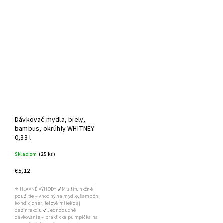
Dávkovač mydla, biely,
bambus, okrúhly WHITNEY
0,33 l
Skladom
(25 ks)
€5,12
⭐ HLAVNÉ VÝHODY ✔ Multifunkčné
použitie – vhodný na mydlo, šampón,
kondicionér, telové mlieko aj
dezinfekciu ✔ Jednoduché
dávkovanie – praktická pumpička na