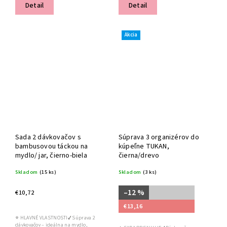
Detail
Detail
Akcia
Sada 2 dávkovačov s
Súprava 3 organizérov do
bambusovou táckou na
kúpeľne TUKAN,
mydlo/ jar, čierno-biela
čierna/drevo
Skladom
(15 ks)
Skladom
(3 ks)
–12 %
€10,72
€13,16
⭐ HLAVNÉ VLASTNOSTI✔ Súprava 2
dávkovačov – ideálna na mydlo,