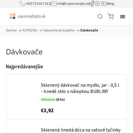
+420 725 617 411
|
info@usporiadajto.sk
|
|
Blog
Domov
/
KÚPEĽŇA
/
Vybavenie do kúpeľne
/
Dávkovače
Dávkovače
Najpredávanejšie
Sklenený dávkovač na mydlo, jar - 0,5 l
- hnedé sklo s nálepkou BUBLINY
Skladom
(8 ks)
€3,92
Sklenená hnedá dóza na vatové tyčinky