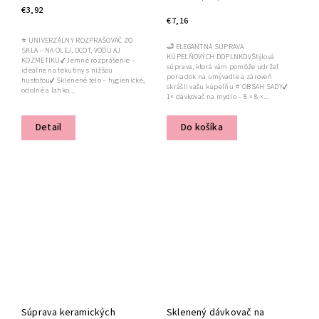
€3,92
€7,16
⭐ UNIVERZÁLNY ROZPRAŠOVAČ ZO
🛁 ELEGANTNÁ SÚPRAVA
SKLA – NA OLEJ, OCOT, VODU AJ
KÚPEĽŇOVÝCH DOPLNKOVŠtýlová
KOZMETIKU✔ Jemné rozprášenie –
súprava, ktorá vám pomôže udržať
ideálne na tekutiny s nižšou
poriadok na umývadle a zároveň
hustotou✔ Sklenené telo – hygienické,
skrášli vašu kúpeľňu ⭐ OBSAH SADY✔
odolné a ľahko...
1× dávkovač na mydlo – 8 × 8 ×...
Detail
Do košíka
Súprava keramických
Sklenený dávkovač na