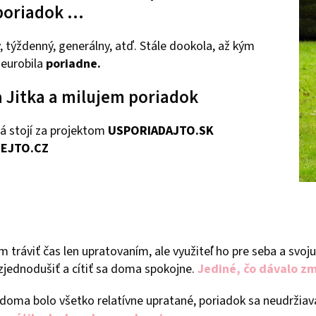
poriadok ...
 týždenný, generálny, atď. Stále dookola, až kým
neurobila
poriadne.
 Jitka a milujem poriadok
á stojí za projektom
USPORIADAJTO.SK
EJTO.CZ
 tráviť čas len upratovaním, ale využiteľ ho pre seba a svoju
jednodušiť a cítiť sa doma spokojne.
Jediné, čo dávalo zm
 doma bolo všetko relatívne upratané, poriadok sa neudržiav