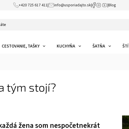
+420 725 617 411
|
info@usporiadajto.sk
|
|
Blog
CESTOVANIE, TAŠKY
KUCHYŇA
ŠATŇA
ŠTÍ
a tým stojí?
 každá žena som nespočetnekrát