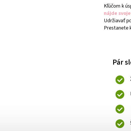
Kľúčom k ús
nájde svoje
Udržiavať p
Prestanete 
Pár s