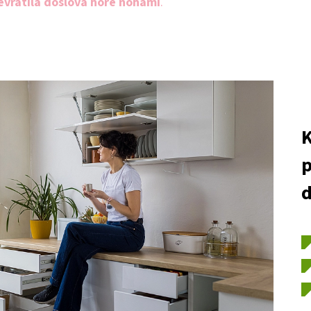
evrátila doslova hore nohami
.
K
p
d