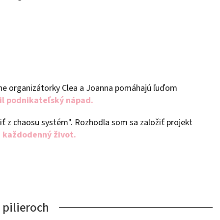
álne organizátorky Clea a Joanna pomáhajú ľuďom
il podnikateľský nápad.
biť z chaosu systém". Rozhodla som sa založiť projekt
 každodenný život.
4 pilieroch