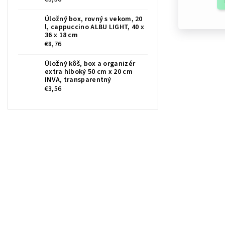
Úložný box, rovný s vekom, 20
l, cappuccino ALBU LIGHT, 40 x
36 x 18 cm
€8,76
Úložný kôš, box a organizér
extra hlboký 50 cm x 20 cm
INVA, transparentný
€3,56