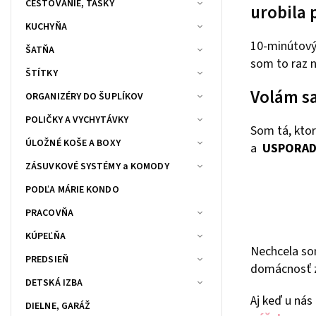
CESTOVANIE, TAŠKY
urobila 
KUCHYŇA
10-minútový,
ŠATŇA
som to raz 
ŠTÍTKY
Volám sa
ORGANIZÉRY DO ŠUPLÍKOV
POLIČKY A VYCHYTÁVKY
Som tá, ktor
ÚLOŽNÉ KOŠE A BOXY
a
USPORAD
ZÁSUVKOVÉ SYSTÉMY a KOMODY
PODĽA MÁRIE KONDO
PRACOVŇA
KÚPEĽŇA
Nechcela som
PREDSIEŇ
domácnosť z
DETSKÁ IZBA
Aj keď u nás
DIELNE, GARÁŽ