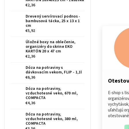
KARTON 18x40x13 cm - zásuvka
€2,36
Drevený servírovací podnos -
bambusová tácka, 25 x 13 x 1
cm
€5,92
Úložné boxy na oblečenie,
organizéry do skrine EKO
KARTÓN 20 x 47 cm
€2,36
Dóza na potraviny s
dávkovacím vekom, FLIP - 1,1l
€6,36
Otestov
Dóza na potraviny,
E-shop s ti
vzduchotesné veko, 670 ml,
COMPACTA
organizérov
€4,36
vychytávok,
uľahčujú org
Dóza na potraviny,
otestované 
vzduchotesné veko, 380 ml,
COMPACTA
€3,56