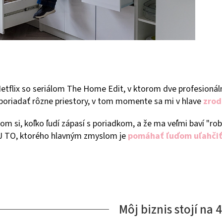
 Netflix so seriálom The Home Edit, v ktorom dve profesion
poriadať rôzne priestory, v tom momente sa mi v hlave
zrod
m si, koľko ľudí zápasí s poriadkom, a že ma veľmi baví "ro
 TO, ktorého hlavným zmyslom je
pomáhať ľuďom uľahčiť
Môj biznis stojí na 