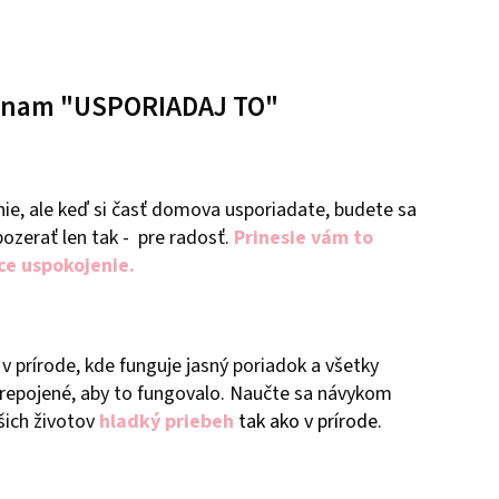
ýznam "USPORIADAJ TO"
nie, ale keď si časť domova usporiadate, budete sa
ozerať len tak - pre radosť.
Prinesie vám to
ce uspokojenie.
a v prírode, kde funguje jasný poriadok a všetky
prepojené, aby to fungovalo. Naučte sa návykom
šich životov
hladký priebeh
tak ako v prírode.