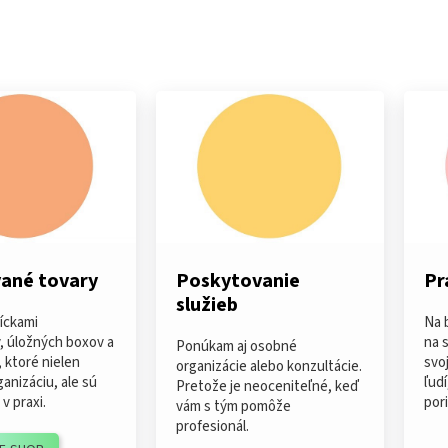
ané tovary
Poskytovanie
Pr
služieb
síckami
Na 
, úložných boxov a
na 
Ponúkam aj osobné
 ktoré nielen
svo
organizácie alebo konzultácie.
anizáciu, ale sú
ľudí
Pretože je neoceniteľné, keď
v praxi.
por
vám s tým pomôže
profesionál.