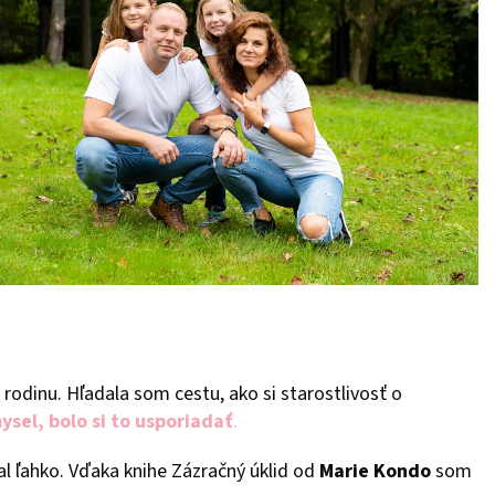
 rodinu. Hľadala som cestu, ako si starostlivosť o
ysel, bolo si to usporiadať
.
al ľahko. Vďaka knihe Zázračný úklid od
Marie Kondo
som