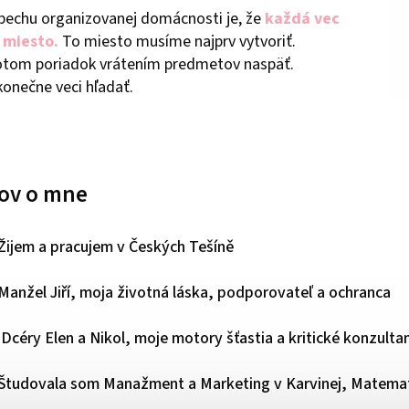
pechu organizovanej domácnosti je, že
každá vec
 miesto.
To miesto musíme najprv vytvoriť.
otom poriadok vrátením predmetov naspäť.
konečne veci hľadať.
lov o mne
Žijem a pracujem v Českých Tešíně
Manžel Jiří, moja životná láska, podporovateľ a ochranca
Dcéry Elen a Nikol, moje motory šťastia a kritické konzulta
Študovala som Manažment a Marketing v Karvinej, Matema