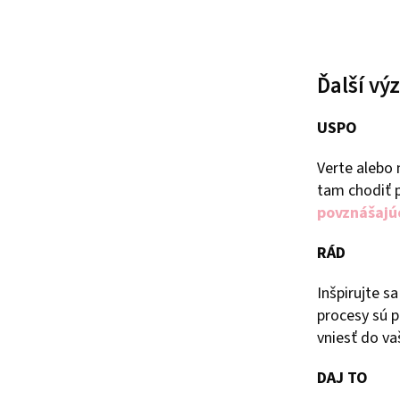
Ďalší v
USPO
Verte alebo 
tam chodiť p
povznášajú
RÁD
Inšpirujte s
procesy sú 
vniesť do va
DAJ TO