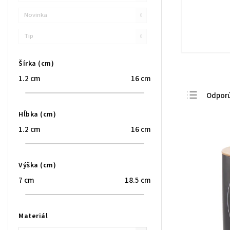
Novinka
0
Tip
0
Šírka (cm)
1.2
cm
16
cm
Odpor
Najlac
Hĺbka (cm)
Najdra
1.2
cm
16
cm
Najpre
Abece
Výška (cm)
7
cm
18.5
cm
Materiál