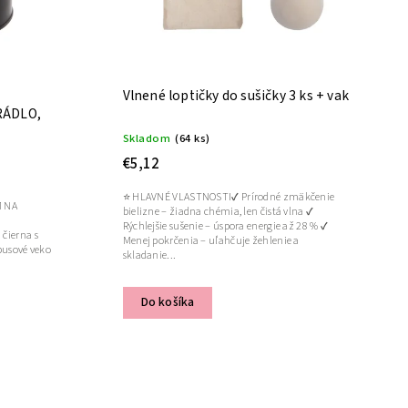
Vlnené loptičky do sušičky 3 ks + vak
RÁDLO,
Skladom
(64 ks)
€5,12
⭐ HLAVNÉ VLASTNOSTI✔ Prírodné zmäkčenie
M NA
bielizne – žiadna chémia, len čistá vlna ✔
Rýchlejšie sušenie – úspora energie až 28 % ✔
 čierna s
Menej pokrčenia – uľahčuje žehlenie a
usové veko
skladanie...
Do košíka