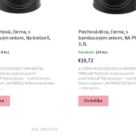
hová, čierna, s
Plechová dóza, čierna, s
ým vekom, Na bielizeň,
bambusovým vekom, NA P
3,3L
19 ks)
Skladom
(34 ks)
€10,72
ECHOVÁ DÓZA S NÁPISOM NA
⭐ ČIERNA PLECHOVÁ DÓZA S NÁPISO
tické uloženie pracích
PRÁDLO✔ Praktické uloženie pracích
✔ Štýlový dizajn – matná čierna s
prostriedkov✔ Štýlový dizajn – matná
som „NA PRÁDLO“✔ Bambusové veko
bielym nápisom „NA PRÁDLO“✔ Bamb
...
– s tesniacim...
ka
Do košíka
Kód:
OR531152