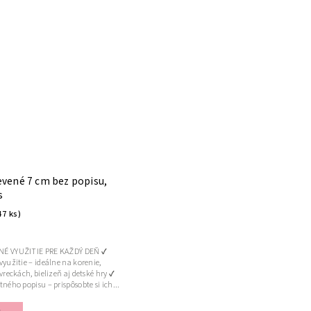
evené 7 cm bez popisu,
s
47 ks)
É VYUŽITIE PRE KAŽDÝ DEŇ ✔
yužitie – ideálne na korenie,
vreckách, bielizeň aj detské hry ✔
ného popisu – prispôsobte si ich...