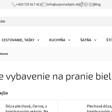
+420 725 617 411
|
info@usporiadajto.sk
|
|
Blog
CESTOVANIE, TAŠKY
KUCHYŇA
ŠATŇA
ŠTÍ
elizne
e vybavenie na pranie bie
ejšie
Dóza plechová, čierna, s
Plechová dóza,
bambusovým vekom, Na
bambusovým 