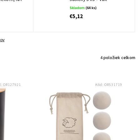
Skladom
(64 ks)
€5,12
tov
4
položiek celkom
d:
OR127921
Kód:
OR531719