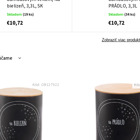
bielizeň, 3,3L, SK
PRÁDLO, 3,3L
Skladom
(19 ks)
Skladom
(34 ks)
€10,72
€10,72
Zobraziť viac produk
účame
nejšie
hšie
Kód:
OR127922
Kó
dávanejšie
dne