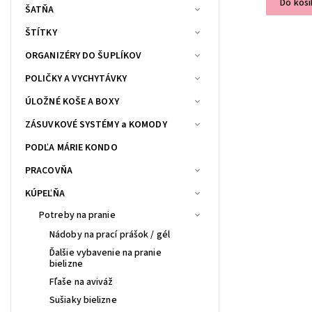
Do koší
ŠATŇA
ŠTÍTKY
ORGANIZÉRY DO ŠUPLÍKOV
POLIČKY A VYCHYTÁVKY
ÚLOŽNÉ KOŠE A BOXY
ZÁSUVKOVÉ SYSTÉMY a KOMODY
PODĽA MÁRIE KONDO
PRACOVŇA
KÚPEĽŇA
Potreby na pranie
Nádoby na prací prášok / gél
Ďalšie vybavenie na pranie
bielizne
Fľaše na aviváž
Sušiaky bielizne