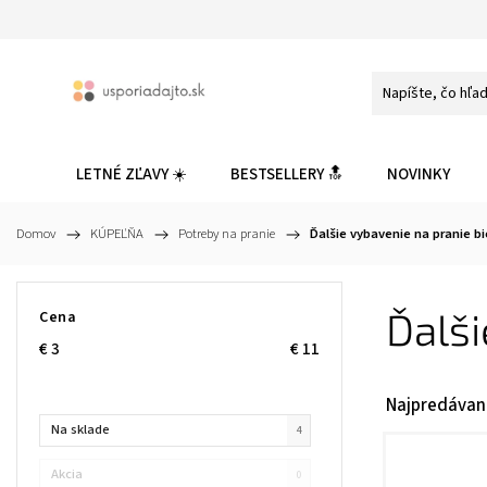
LETNÉ ZĽAVY ☀️
BESTSELLERY 🔝
NOVINKY
Domov
/
KÚPEĽŇA
/
Potreby na pranie
/
Ďalšie vybavenie na pranie bi
Ďalši
Cena
€
3
€
11
Najpredávan
Na sklade
4
Akcia
0