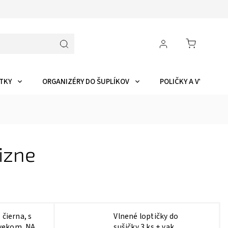
TKY
ORGANIZÉRY DO ŠUPLÍKOV
POLIČKY A VYCHYTÁ
lizne
 čierna, s
Vlnené loptičky do
vekom, NA
sušičky 3 ks + vak