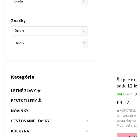
Biela
1
Značky
Orion
1
Orion
2
Kategórie
Štipce dr
sada 12 k
LETNÉ ZĽAVY ☀️
Skladom
(
BESTSELLERY 🔝
€3,12
NOVINKY
⭐ VŠESTRANN
Univerzálne v
potraviny vo 
CESTOVANIE, TAŠKY
Možnosť vlast
KUCHYŇA