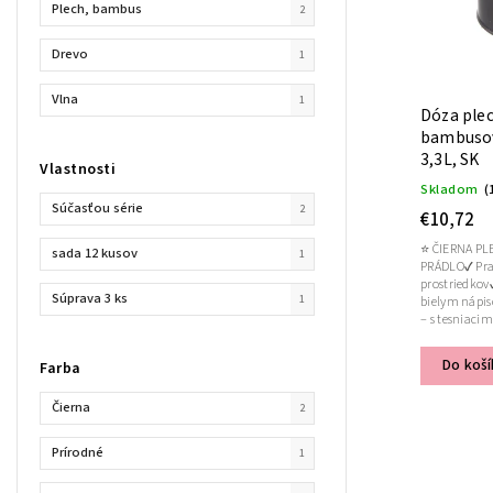
Plech, bambus
2
Drevo
1
Vlna
1
Dóza plec
bambusov
3,3L, SK
Vlastnosti
Skladom
(
Súčasťou série
2
€10,72
⭐ ČIERNA PL
sada 12 kusov
1
PRÁDLO✔ Prak
prostriedkov
Súprava 3 ks
1
bielym nápi
– s tesniacim
Do koší
Farba
Čierna
2
Prírodné
1