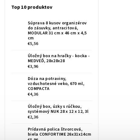
Top 10 produktov
Súprava 8 kusov organizérov
do zásuvky, antracitová,
MODULAR 31 cm x 46 cm x 4,5
cm
€5,56
Úložný box na hračky - kocka -
MEDVEĎ, 28x28x28
€3,96
Dóza na potraviny,
vzduchotesné veko, 670 ml,
COMPACTA
€4,36
Úložný box, úzky s rúčkou,
systémový NUK 28 x 12 x 12, 3l
€2,36
Prídavná polica štvorcová,
biela CONFORTIME 26x31x14cm
€5,96