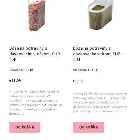
Abecedne
Dóza na potraviny s
Dóza na potraviny s
dávkovacím viečkom, FLIP -
dávkovacím vekom, FLIP -
2,4l
1,1l
Skladom
(30 ks)
Skladom
(13 ks)
€11,56
€6,36
⭐ HLAVNÉ VÝHODY ✔ Dóza na suché
⭐ HLAVNÉ VÝHODY ✔ Nádoba na sypké
potraviny s objomom 2,4 l ✔ S
potraviny s objemom 1,1 l ✔ Praktické
praktickým vyklápacím vekom pre
vyklápacie veko pre jednoduché
jednoduché dávkovanie ✔ Ideálna na
dávkovanie ✔ Veko sa zaistí v otvorenej
skladovanie múky, cestovín alebo
polohe – plynulé nalievanie bez...
granoly –...
Do košíka
Do košíka