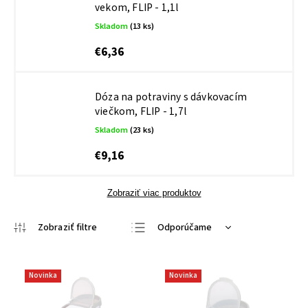
vekom, FLIP - 1,1l
Skladom
(13 ks)
€6,36
Dóza na potraviny s dávkovacím
viečkom, FLIP - 1,7l
Skladom
(23 ks)
€9,16
Zobraziť viac produktov
Odporúčame
Najlacnejšie
Najdrahšie
Novinka
Novinka
Najpredávanejšie