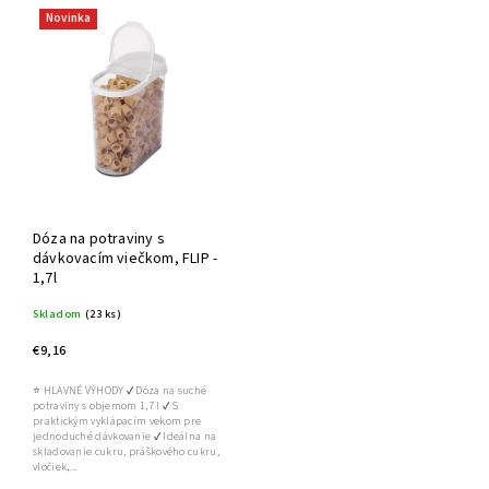
Novinka
Dóza na potraviny s
dávkovacím viečkom, FLIP -
1,7l
Skladom
(23 ks)
€9,16
⭐ HLAVNÉ VÝHODY ✔ Dóza na suché
potraviny s objemom 1,7 l ✔ S
praktickým vyklápacím vekom pre
jednoduché dávkovanie ✔ Ideálna na
skladovanie cukru, práškového cukru,
vločiek,...