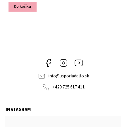
Do košíka
Facebook
Instagram
YouTube
info
@
usporiadajto.sk
+420 725 617 411
INSTAGRAM