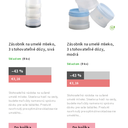
Abecedne
Zásobník na umelé mlieko,
Zásobník na umelé mlieko,
3 stohovateľné dózy, sivá
3 stohovateľné dózy,
modrá
Skladom
(8 ks)
Skladom
(9 ks)
–43 %
–43 %
€3,16
€3,16
Stohovateľná nádoba na sušené
Stohovateľná nádoba na sušené
umelé mlieko. Skvele sa hodí na cesty,
umelé mlieko. Skvele sa hodí na cesty,
budete mať vždy nameranú správnu
budete mať vždy nameranú správnu
dávku pre vaše bábätko. Produkt
dávku pre vaše bábätko. Produkt
navrhnutý pre optimálne skladovanie
navrhnutý pre optimálne skladovanie
umelého...
umelého...
Do košíka
Do košíka