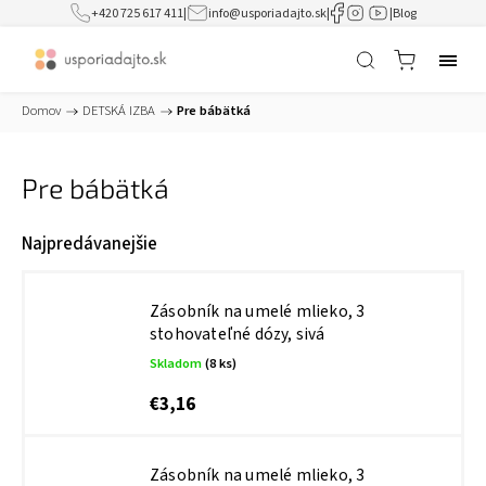
+420 725 617 411
|
info@usporiadajto.sk
|
|
Blog
Domov
/
DETSKÁ IZBA
/
Pre bábätká
Pre bábätká
Najpredávanejšie
Zásobník na umelé mlieko, 3
stohovateľné dózy, sivá
Skladom
(8 ks)
€3,16
Zásobník na umelé mlieko, 3