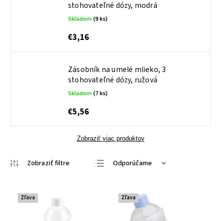
stohovateľné dózy, modrá
Skladom
(9 ks)
€3,16
Zásobník na umelé mlieko, 3
stohovateľné dózy, ružová
Skladom
(7 ks)
€5,56
Zobraziť viac produktov
Odporúčame
Najlacnejšie
Najdrahšie
Zľava
Zľava
Najpredávanejšie