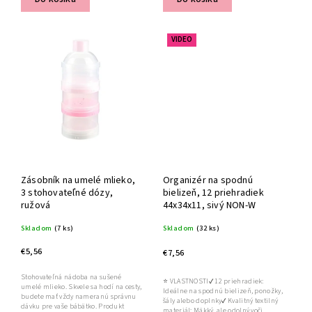
VIDEO
Zásobník na umelé mlieko,
Organizér na spodnú
3 stohovateľné dózy,
bielizeň, 12 priehradiek
ružová
44x34x11, sivý NON-W
Skladom
(7 ks)
Skladom
(32 ks)
€5,56
€7,56
Stohovateľná nádoba na sušené
⭐ VLASTNOSTI✔ 12 priehradiek:
umelé mlieko. Skvele sa hodí na cesty,
Ideálne na spodnú bielizeň, ponožky,
budete mať vždy nameranú správnu
šály alebo doplnky✔ Kvalitný textilný
dávku pre vaše bábätko. Produkt
materiál: Mäkký, ale odolný voči