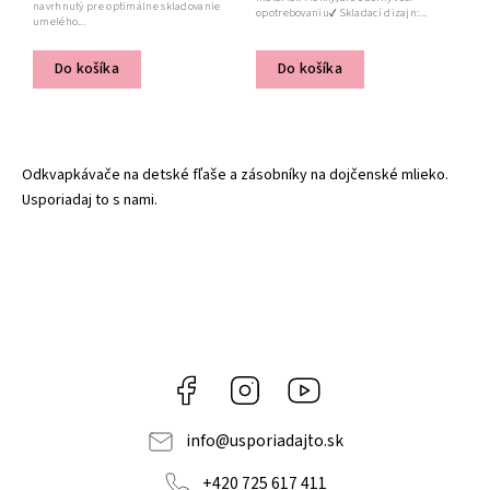
navrhnutý pre optimálne skladovanie
opotrebovaniu✔ Skladací dizajn:...
umelého...
Do košíka
Do košíka
Odkvapkávače na detské fľaše a zásobníky na dojčenské mlieko.
Usporiadaj to s nami.
Facebook
Instagram
YouTube
info
@
usporiadajto.sk
+420 725 617 411