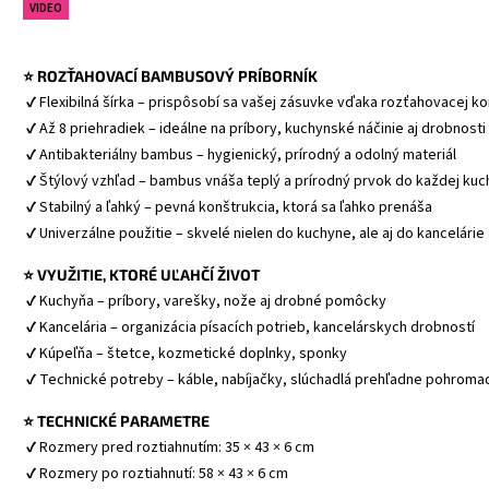
VIDEO
⭐ ROZŤAHOVACÍ BAMBUSOVÝ PRÍBORNÍK
 ✔ Flexibilná šírka – prispôsobí sa vašej zásuvke vďaka rozťahovacej ko
 ✔ Až 8 priehradiek – ideálne na príbory, kuchynské náčinie aj drobnosti
 ✔ Antibakteriálny bambus – hygienický, prírodný a odolný materiál
 ✔ Štýlový vzhľad – bambus vnáša teplý a prírodný prvok do každej ku
 ✔ Stabilný a ľahký – pevná konštrukcia, ktorá sa ľahko prenáša
 ✔ Univerzálne použitie – skvelé nielen do kuchyne, ale aj do kancelárie
⭐ VYUŽITIE, KTORÉ UĽAHČÍ ŽIVOT
 ✔ Kuchyňa – príbory, varešky, nože aj drobné pomôcky
 ✔ Kancelária – organizácia písacích potrieb, kancelárskych drobností
 ✔ Kúpeľňa – štetce, kozmetické doplnky, sponky
 ✔ Technické potreby – káble, nabíjačky, slúchadlá prehľadne pohroma
⭐ TECHNICKÉ PARAMETRE
 ✔ Rozmery pred roztiahnutím: 35 × 43 × 6 cm
 ✔ Rozmery po roztiahnutí: 58 × 43 × 6 cm