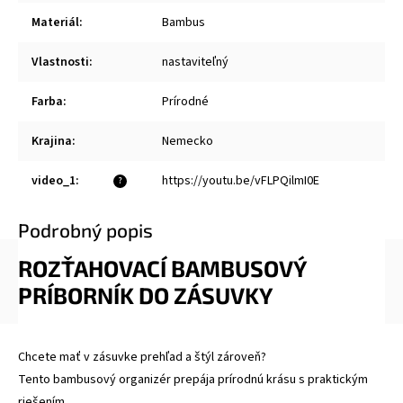
Materiál
:
Bambus
Vlastnosti
:
nastaviteľný
Farba
:
Prírodné
Krajina
:
Nemecko
video_1
:
https://youtu.be/vFLPQilmI0E
?
Podrobný popis
ROZŤAHOVACÍ BAMBUSOVÝ
PRÍBORNÍK DO ZÁSUVKY
Chcete mať v zásuvke prehľad a štýl zároveň?
Tento bambusový organizér prepája prírodnú krásu s praktickým
riešením.