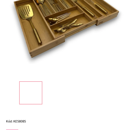
Kód:
KE58085