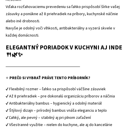
Vďaka rozťahovaciemu prevedeniu sa ľahko prispôsobí šírke vašej
zásuvky a ponúkne až 8 priehradiek na príbory, kuchynské náčinie
alebo iné drobnosti.
Navyše je odolný voči vlhkosti, antibakteriálny a vyzerá skvele v
každej domácnosti.
ELEGANTNÝ PORIADOK V KUCHYNI AJ INDE
🍴🌿✨
──────────────────────────
⭐
PREČO SI VYBRAŤ PRÁVE TENTO PRÍBORNÍK?
✔ Flexibilný rozmer – ľahko sa prispôsobí väčšine zásuviek
✔ Až 8 priehradiek – pre dokonalú organizáciu príborov a náčinia
✔ Antibakteriálny bambus – hygienický a odolný materiál
✔ Štýlový dizajn – prírodný bambus vnáša eleganciu a teplo
✔ Ľahký, ale pevný – stabilný aj pri plnom zaťažení
✔ Všestranné využitie – nielen do kuchyne, ale aj do kancelárie