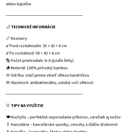
alebo kúpeľne
──────────────────────────
📐
TECHNICKÉ INFORMÁCIE
📏 Rozmery:
✔ Pred roztiahnutím: 35 × 43 × 6 cm
✔ Po roztiahnutí: 58 × 43 × 6 cm
🔢 Počet priehradiek: 6–8 (podľa šírky)
🪵 Materiál: 100% prírodný bambus
🧼 Údržba: stačí jemne utrieť vlhkou handričkou
🦠 Vlastnosti: antibakteriálny, odolný voči vlhkosti
──────────────────────────
💡
TIPY NA VYUŽITIE
🍽 Kuchyňa – perfektné usporiadanie príborov, varešiek aj nožov
🖇 Kancelária – kancelárske sponky, ceruzky a ďalšie drobnosti
💄 Kúpeľňa – kozmetika, štetce alebo doplnky