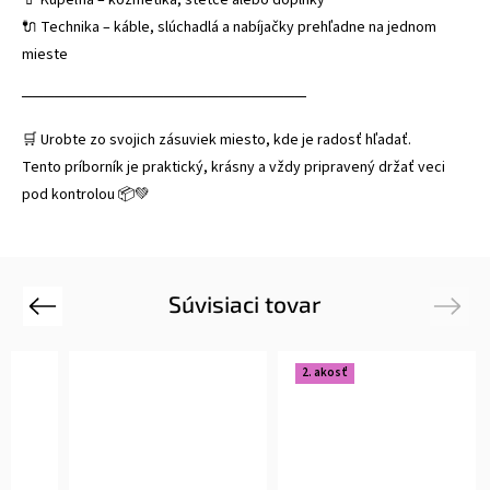
🔌 Technika – káble, slúchadlá a nabíjačky prehľadne na jednom
mieste
──────────────────────────
🛒 Urobte zo svojich zásuviek miesto, kde je radosť hľadať.
Tento príborník je praktický, krásny a vždy pripravený držať veci
pod kontrolou 📦💚
Súvisiaci tovar
Previous
Next
2. akosť