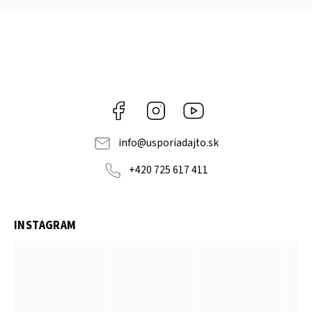
Facebook
Instagram
YouTube
info
@
usporiadajto.sk
+420 725 617 411
INSTAGRAM