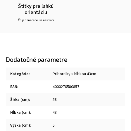
Štítky pre ľahkú
orientáciu
Čo je označené, sa nestratí
Dodatočné parametre
Kategória
:
Príborníky s hĺbkou 43cm
EAN
:
4000270580857
Šírka (cm)
:
58
Hĺbka (cm)
:
43
Výška (cm)
:
5