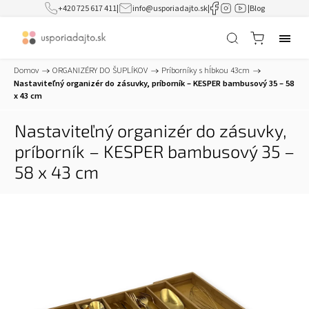
+420 725 617 411
|
info@usporiadajto.sk
|
|
Blog
Domov
/
ORGANIZÉRY DO ŠUPLÍKOV
/
Príborníky s hĺbkou 43cm
/
Nastaviteľný organizér do zásuvky, príborník – KESPER bambusový 35 – 58
x 43 cm
Nastaviteľný organizér do zásuvky,
príborník – KESPER bambusový 35 –
58 x 43 cm