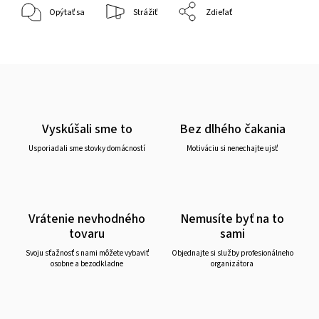
Opýtať sa
Strážiť
Zdieľať
Vyskúšali sme to
Bez dlhého čakania
Usporiadali sme stovky domácností
Motiváciu si nenechajte ujsť
Vrátenie nevhodného
Nemusíte byť na to
tovaru
sami
Svoju sťažnosť s nami môžete vybaviť
Objednajte si služby profesionálneho
osobne a bezodkladne
organizátora