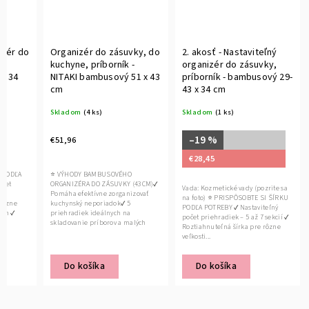
izér do
Organizér do zásuvky, do
2. akosť - Nastaviteľný
-
kuchyne, príborník -
organizér do zásuvky,
 x 34
NITAKI bambusový 51 x 43
príborník - bambusový 29-
cm
43 x 34 cm
Skladom
(4 ks)
Skladom
(1 ks)
–19 %
€51,96
€28,45
 PODĽA
⭐ VÝHODY BAMBUSOVÉHO
očet
ORGANIZÉRA DO ZÁSUVKY (43CM)✔
Vada: Kozmetické vady (pozrite sa
í ✔
Pomáha efektívne zorganizovať
na foto) ⭐ PRISPÔSOBTE SI ŠÍRKU
 rôzne
kuchynský neporiadok✔ 5
PODĽA POTREBY ✔ Nastaviteľný
 cm ✔
priehradiek ideálnych na
počet priehradiek – 5 až 7 sekcií ✔
skladovanie príborov a malých
Roztiahnuteľná šírka pre rôzne
kuchynských...
veľkosti...
Do košíka
Do košíka