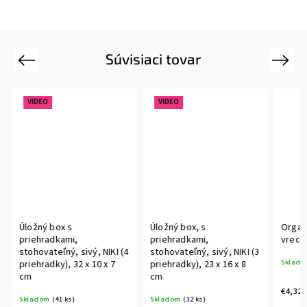
Súvisiaci tovar
Previous
Next
VIDEO
VIDEO
Úložný box s
Úložný box, s
Organi
priehradkami,
priehradkami,
vrecká
stohovateľný, sivý, NIKI (4
stohovateľný, sivý, NIKI (3
Sklado
priehradky), 32 x 10 x 7
priehradky), 23 x 16 x 8
cm
cm
€4,32
Skladom
(41 ks)
Skladom
(32 ks)