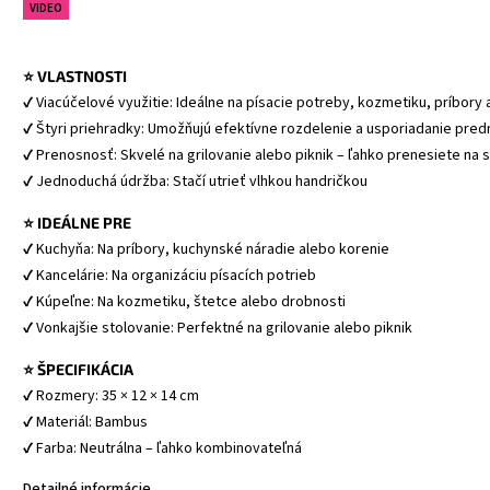
VIDEO
⭐ VLASTNOSTI
✔ Viacúčelové využitie: Ideálne na písacie potreby, kozmetiku, príbory
✔ Štyri priehradky: Umožňujú efektívne rozdelenie a usporiadanie pre
✔ Prenosnosť: Skvelé na grilovanie alebo piknik – ľahko prenesiete na s
✔ Jednoduchá údržba: Stačí utrieť vlhkou handričkou
⭐ IDEÁLNE PRE
✔ Kuchyňa: Na príbory, kuchynské náradie alebo korenie
✔ Kancelárie: Na organizáciu písacích potrieb
✔ Kúpeľne: Na kozmetiku, štetce alebo drobnosti
✔ Vonkajšie stolovanie: Perfektné na grilovanie alebo piknik
⭐ ŠPECIFIKÁCIA
✔ Rozmery: 35 × 12 × 14 cm
✔ Materiál: Bambus
✔ Farba: Neutrálna – ľahko kombinovateľná
Detailné informácie