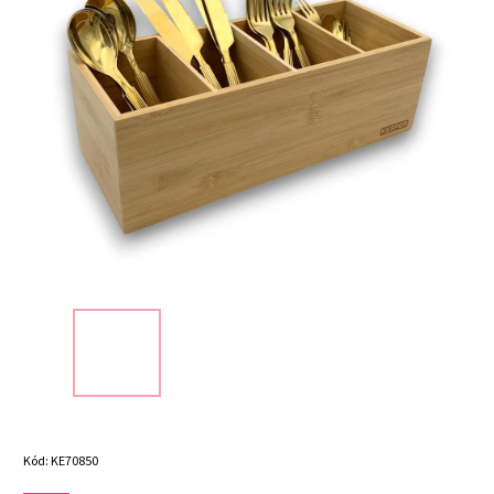
Kód:
KE70850