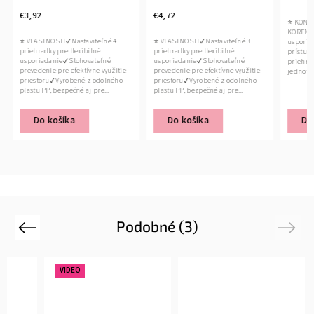
€3,92
€4,72
⭐ KONIE
KORENINA
⭐ VLASTNOSTI✔ Nastaviteľné 4
⭐ VLASTNOSTI✔ Nastaviteľné 3
usporiad
priehradky pre flexibilné
priehradky pre flexibilné
prístup 
usporiadanie✔ Stohovateľné
usporiadanie✔ Stohovateľné
priehrad
prevedenie pre efektívne využitie
prevedenie pre efektívne využitie
jednotliv
priestoru✔ Vyrobené z odolného
priestoru✔ Vyrobené z odolného
prehľadno
plastu PP, bezpečné aj pre...
plastu PP, bezpečné aj pre...
Do košíka
Do košíka
Do 
Podobné (3)
Previous
Next
VIDEO