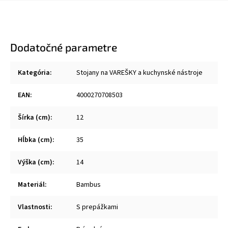
Dodatočné parametre
Kategória
:
Stojany na VAREŠKY a kuchynské nástroje
EAN
:
4000270708503
Šírka (cm)
:
12
Hĺbka (cm)
:
35
Výška (cm)
:
14
Materiál
:
Bambus
Vlastnosti
:
S prepážkami