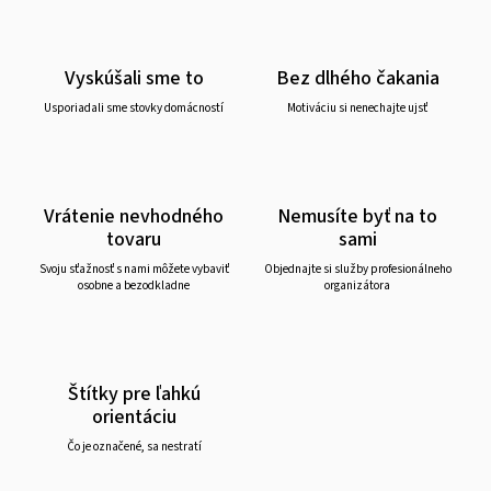
Vyskúšali sme to
Bez dlhého čakania
Usporiadali sme stovky domácností
Motiváciu si nenechajte ujsť
Vrátenie nevhodného
Nemusíte byť na to
tovaru
sami
Svoju sťažnosť s nami môžete vybaviť
Objednajte si služby profesionálneho
osobne a bezodkladne
organizátora
Štítky pre ľahkú
orientáciu
Čo je označené, sa nestratí