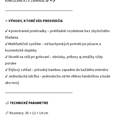
KANCELÁRII AJ V ZÁHRADE 🌿🍴🖊️
──────────────────────────
⭐
VÝHODY, KTORÉ VÁS PRESVEDČIA
✔ 4 priestranné priehradky – prehľadné rozdelenie bez zbytočného
hľadania
✔ Multifunkčné využitie – od kuchynských potrieb po písacie a
kozmetické doplnky
✔ Skvelé na stôl pri grilovaní – obrúsky, príbory aj omáčky vždy
poruke
✔ Štýlový vzhľad – prírodný bambus zapadne do každého interiéru
✔ Jednoduchá údržba – jednoducho utrite vlhkou handričkou a bude
ako nový
──────────────────────────
📐
TECHNICKÉ PARAMETRE
📏 Rozmery: 35 × 12 × 14 cm