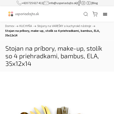
+420 725 617 411
|
info@usporiadajto.sk
|
|
Blog
Domov
/
KUCHYŇA
/
Stojany na VAREŠKY a kuchynské nástroje
/
Stojan na príbory, make-up, stolík so 4 priehradkami, bambus, ELA,
35x12x14
Stojan na príbory, make-up, stolík
so 4 priehradkami, bambus, ELA,
35x12x14