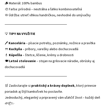
🪵 Materiál: 100% bambus
🎨 Farba: prírodná – neutrálna a ľahko kombinovateľná
🧼 Údržba: utrieť vlhkou handričkou, nevhodné do umývačky
──────────────────────────
💡
TIPY NA VYUŽITIE
🖊️
Kancelária
– písacie potreby, poznámky, nožnice a pravítka
🍴
Kuchyňa
– príbory, varešky alebo dochucovadlá
💄
Kúpeľňa
– štetce, líčenie, krémy a drobnosti
🍽️
Letné stolovanie
– stojan na grilovacie náradie, obrúsky aj
dochucovadlá
──────────────────────────
🛒 Zaobstarajte si
praktický a krásny doplnok
, ktorý prinesie
poriadok aj štýl kamkoľvek ho postavíte.
Jednoduchý, elegantný a pripravený vám uľahčiť život – každý deň
🌱📦✨