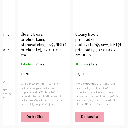
ér na
Úložný box s
Úložný box, s
é
priehradkami,
priehradkami,
stohovateľný, sivý, NIKI (4
stohovateľný, sivý, NIKI (4
x10x35
priehradky), 32 x 10 x 7
priehradky), 32 x 10 x 7
cm
cm BIELA
Skladom
(41 ks)
Skladom
(3 ks)
€3,92
€3,92
R NA
⭐ VLASTNOSTI✔ Nastaviteľné 4
⭐ VLASTNOSTI✔ Nastaviteľné 4
priehradky pre flexibilné
priehradky pre flexibilné
– pojmú
usporiadanie✔ Stohovateľné
usporiadanie✔ Stohovateľné
✔ Ideálne
prevedenie pre efektívne využitie
prevedenie pre efektívne využitie
iace
priestoru✔ Vyrobené z odolného
priestoru✔ Vyrobené z odolného
ží...
plastu PP, bezpečné aj pre...
plastu PP, bezpečné aj pre...
Do košíka
Do košíka