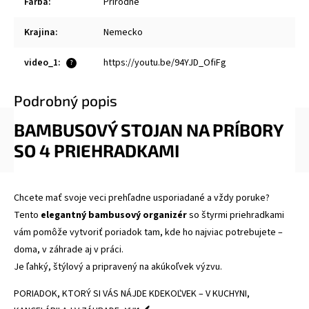
Farba
:
Prírodné
Krajina
:
Nemecko
video_1
:
https://youtu.be/94YJD_OfiFg
?
Podrobný popis
BAMBUSOVÝ STOJAN NA PRÍBORY
SO 4 PRIEHRADKAMI
Chcete mať svoje veci prehľadne usporiadané a vždy poruke?
Tento
elegantný bambusový organizér
so štyrmi priehradkami
vám pomôže vytvoriť poriadok tam, kde ho najviac potrebujete –
doma, v záhrade aj v práci.
Je ľahký, štýlový a pripravený na akúkoľvek výzvu.
PORIADOK, KTORÝ SI VÁS NÁJDE KDEKOĽVEK – V KUCHYNI,