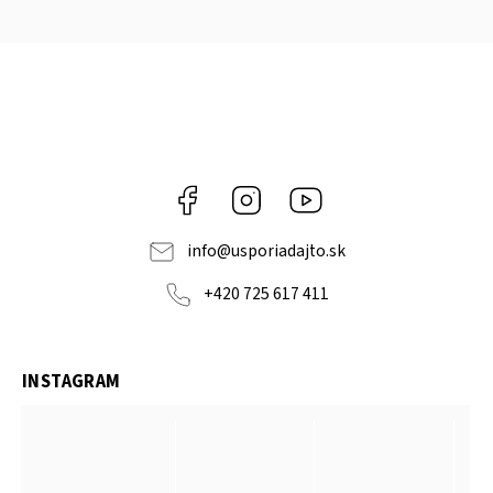
Facebook
Instagram
YouTube
info
@
usporiadajto.sk
+420 725 617 411
INSTAGRAM