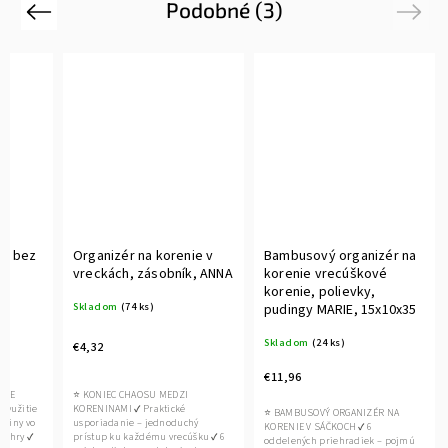
Podobné (3)
Previous
Next
cm bez
Organizér na korenie v
Bambusový organizér na
vreckách, zásobník, ANNA
korenie vrecúškové
korenie, polievky,
Skladom
(74 ks)
pudingy MARIE, 15x10x35
Skladom
(24 ks)
€4,32
€11,96
PRE
⭐ KONIEC CHAOSU MEDZI
využitie
KORENINAMI ✔ Praktické
⭐ BAMBUSOVÝ ORGANIZÉR NA
aviny vo
usporiadanie – jednoduchý
KORENIE V SÁČKOCH ✔ 6
ké hry ✔
prístup ku každému vrecúšku ✔ 6
oddelených priehradiek – pojmú