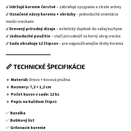
✔
Udržujú korenie čerstvé
– zabraňujú vysypaniu a strate arómy
✔
Označené názvy korenia + obrázky
– jednoduchá orientácia
medzi vreckami
✔
Drevený prírodný dizajn
– estetický doplnok do vašej kuchyne
✔
Jednoduché použitie
– stačí pricvaknúť na horný okraj vrecka
✔
Sada obsahuje 12 štipcov
– pre najpoužívanejšie druhy korenia
━━━━━━━━━━━━━━━━━━━
📏 TECHNICKÉ ŠPECIFIKÁCIE
🔹
Materiál:
Drevo + kovová pružina
🔹
Rozmery:
7,2 × 1,2 cm
🔹
Počet kusov v sade:
12 ks
🔹
Popis na každom štipci:
✅
Bazalka
✅
Bobkový list
✅
Grilovacie korenie