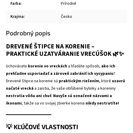
Farba
:
Prírodné
Krajina
:
Česko
Podrobný popis
DREVENÉ ŠTIPCE NA KORENIE –
PRAKTICKÉ UZATVÁRANIE VRECÚŠOK
🌿✨
Uchovávate
korenie vo vreckách
a hľadáte spôsob,
ako ich
prehľadne usporiadať a zároveň zabrániť ich vysypaniu
?
Drevené štipce na korenie sú
praktickým riešením
, ktoré
uzavrú
načaté vrecká
a zaistia, že vaše obľúbené bylinky a koreniny
nestratia vôňu ani chuť
.
Navyše sú označené názvami a
ikonami
, takže sa vo svojej zbierke korenia
nikdy nestratíte!
━━━━━━━━━━━━━━━━━━━
💡 KĽÚČOVÉ VLASTNOSTI