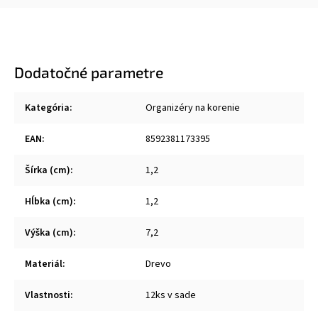
Dodatočné parametre
Kategória
:
Organizéry na korenie
EAN
:
8592381173395
Šírka (cm)
:
1,2
Hĺbka (cm)
:
1,2
Výška (cm)
:
7,2
Materiál
:
Drevo
Vlastnosti
:
12ks v sade