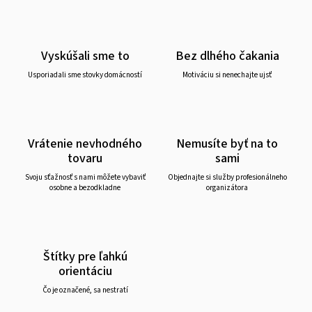
Vyskúšali sme to
Bez dlhého čakania
Usporiadali sme stovky domácností
Motiváciu si nenechajte ujsť
Vrátenie nevhodného
Nemusíte byť na to
tovaru
sami
Svoju sťažnosť s nami môžete vybaviť
Objednajte si služby profesionálneho
osobne a bezodkladne
organizátora
Štítky pre ľahkú
orientáciu
Čo je označené, sa nestratí