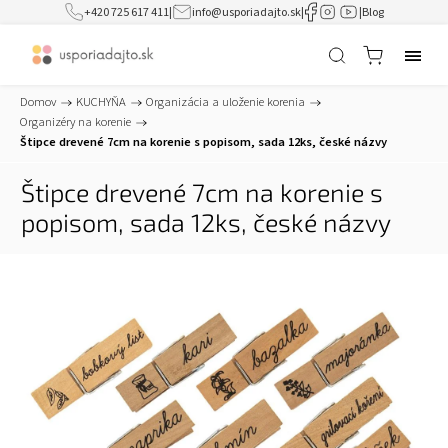
+420 725 617 411
|
info@usporiadajto.sk
|
|
Blog
Domov
/
KUCHYŇA
/
Organizácia a uloženie korenia
/
Organizéry na korenie
/
Štipce drevené 7cm na korenie s popisom, sada 12ks, české názvy
Štipce drevené 7cm na korenie s
popisom, sada 12ks, české názvy