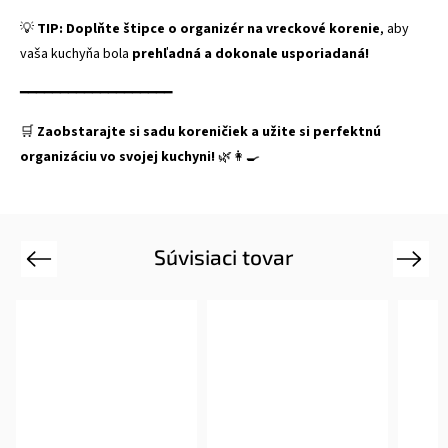
💡
TIP:
Doplňte štipce o organizér na vreckové korenie
, aby
vaša kuchyňa bola
prehľadná a dokonale usporiadaná!
━━━━━━━━━━━━━━━━━━━
🛒
Zaobstarajte si sadu koreničiek a užite si perfektnú
organizáciu vo svojej kuchyni!
🌿👩‍🍳
Súvisiaci tovar
Previous
Next