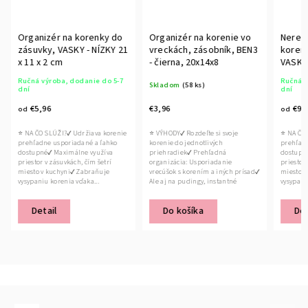
Organizér na korenky do
Organizér na korenie vo
Nerezo
zásuvky, VASKY - NÍZKY 21
vreckách, zásobník, BEN3
koreni
x 11 x 2 cm
- čierna, 20x14x8
VASKY 
Ručná výroba, dodanie do 5-7
Ručná v
Skladom
(58 ks)
dní
dní
€5,96
€3,96
€9,
od
od
⭐ NA ČO SLÚŽI?✔ Udržiava korenie
⭐ VÝHODY✔ Rozdeľte si svoje
⭐ NA ČO 
prehľadne usporiadané a ľahko
korenie do jednotlivých
prehľadn
dostupné✔ Maximálne využíva
priehradiek✔ Prehľadná
dostupné
priestor v zásuvkách, čím šetrí
organizácia: Usporiadanie
priestor 
miesto v kuchyni✔ Zabraňuje
vrecúšok s korením a iných prísad✔
miesto v
vysypaniu korenia vďaka...
Ale aj na pudingy, instantné
vysypaniu
polievky a...
Detail
Do košíka
Det