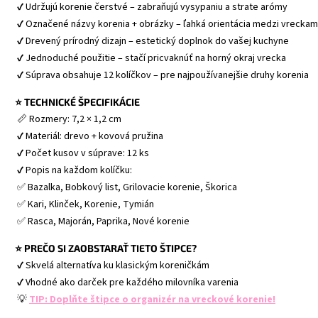
 ✔ Udržujú korenie čerstvé – zabraňujú vysypaniu a strate arómy
 ✔ Označené názvy korenia + obrázky – ľahká orientácia medzi vreckam
 ✔ Drevený prírodný dizajn – estetický doplnok do vašej kuchyne
 ✔ Jednoduché použitie – stačí pricvaknúť na horný okraj vrecka
 ✔ Súprava obsahuje 12 kolíčkov – pre najpoužívanejšie druhy korenia 
⭐ TECHNICKÉ ŠPECIFIKÁCIE
 📏 Rozmery: 7,2 × 1,2 cm
 ✔ Materiál: drevo + kovová pružina
 ✔ Počet kusov v súprave: 12 ks
 ✔ Popis na každom kolíčku:
 ✅ Bazalka, Bobkový list, Grilovacie korenie, Škorica
 ✅ Kari, Klinček, Korenie, Tymián
 ✅ Rasca, Majorán, Paprika, Nové korenie 
⭐ PREČO SI ZAOBSTARAŤ TIETO ŠTIPCE?
 ✔ Skvelá alternatíva ku klasickým koreničkám
 ✔ Vhodné ako darček pre každého milovníka varenia 
 💡 
TIP: Doplňte štipce o organizér na vreckové korenie!