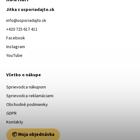
Jitka z usporiadajto.sk
info
@
usporiadajto.sk
+420 725 617 411
Facebook
Instagram
YouTube
Všetko o nákupe
Sprievodca nákupom
Sprievodca reklamáciami
Obchodné podmienky
GDPR
Kontakty
📦 Moja objednávka