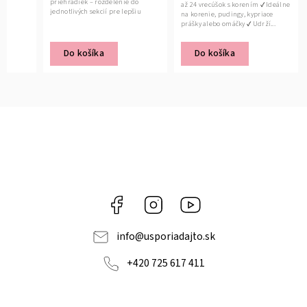
 –
priehradiek – rozdelenie do
až 24 vrecúšok s korením ✔ Ideálne
jednotlivých sekcií pre lepšiu
na korenie, pudingy, kypriace
prehľadnosť ✔...
prášky alebo omáčky ✔ Udrží...
Do košíka
Do košíka
Facebook
Instagram
YouTube
info
@
usporiadajto.sk
+420 725 617 411