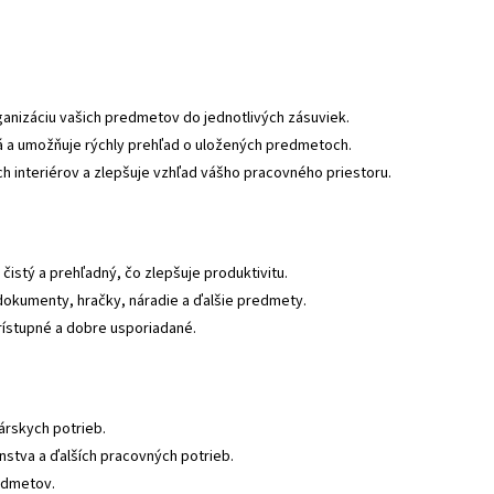
nizáciu vašich predmetov do jednotlivých zásuviek.
á a umožňuje rýchly prehľad o uložených predmetoch.
h interiérov a zlepšuje vzhľad vášho pracovného priestoru.
istý a prehľadný, čo zlepšuje produktivitu.
okumenty, hračky, náradie a ďalšie predmety.
rístupné a dobre usporiadané.
árskych potrieb.
nstva a ďalších pracovných potrieb.
edmetov.