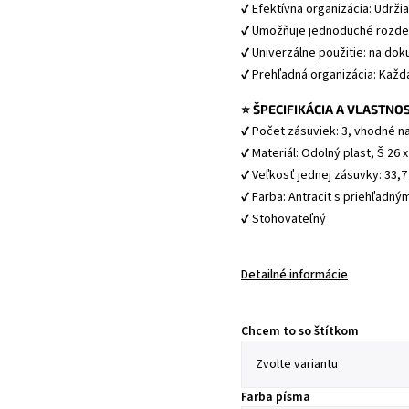
✔ Efektívna organizácia: Udrži
✔ Umožňuje jednoduché rozdel
✔ Univerzálne použitie: na dok
✔ Prehľadná organizácia: Každ
⭐ ŠPECIFIKÁCIA A VLASTNOS
✔ Počet zásuviek: 3, vhodné n
✔ Materiál: Odolný plast, Š 26 x
✔ Veľkosť jednej zásuvky: 33,7 
✔ Farba: Antracit s priehľadný
✔ Stohovateľný 
Detailné informácie
Chcem to so štítkom
Farba písma