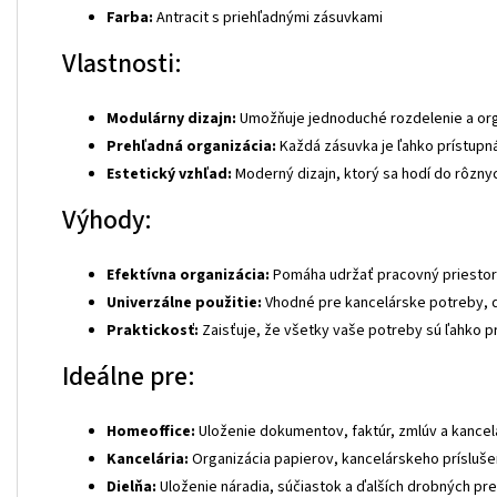
Farba:
Antracit s priehľadnými zásuvkami
Vlastnosti:
Modulárny dizajn:
Umožňuje jednoduché rozdelenie a orga
Prehľadná organizácia:
Každá zásuvka je ľahko prístupn
Estetický vzhľad:
Moderný dizajn, ktorý sa hodí do rôznyc
Výhody:
Efektívna organizácia:
Pomáha udržať pracovný priestor č
Univerzálne použitie:
Vhodné pre kancelárske potreby, d
Praktickosť:
Zaisťuje, že všetky vaše potreby sú ľahko p
Ideálne pre:
Homeoffice:
Uloženie dokumentov, faktúr, zmlúv a kancel
Kancelária:
Organizácia papierov, kancelárskeho prísluše
Dielňa:
Uloženie náradia, súčiastok a ďalších drobných pr