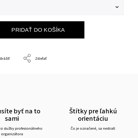
PRIDAŤ DO KOŠÍKA
Strážiť
Zdieľať
íte byť na to
Štítky pre ľahkú
sami
orientáciu
 si služby profesionálneho
Čo je označené, sa nestratí
organizátora