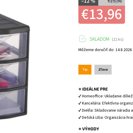
–12 %
€15,96
€13,96
SKLADOM
(22 ks)
Môžeme doručiť do:
14.8.2026
Tip
Zľava
⭐ IDEÁLNE PRE
✔ Homeoffice: Ukladanie dôle
✔ Kancelária: Efektívna organi
✔ Dielňa: Skladovanie náradia
✔ Detská izba: Organizácia hra
⭐ VÝHODY