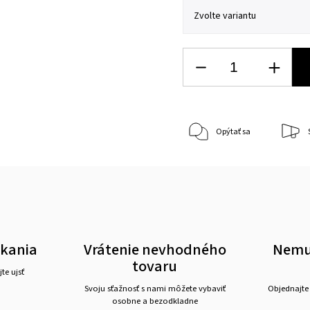
Opýtať sa
akania
Vrátenie nevhodného
Nemus
tovaru
te ujsť
Svoju sťažnosť s nami môžete vybaviť
Objednajte
osobne a bezodkladne