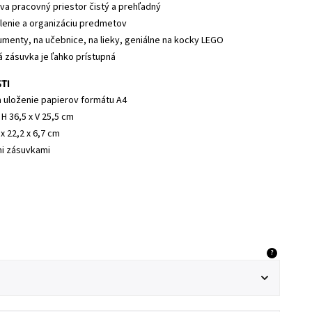
ava pracovný priestor čistý a prehľadný
enie a organizáciu predmetov
umenty, na učebnice, na lieky, geniálne na kocky LEGO
á zásuvka je ľahko prístupná
TI
a uloženie papierov formátu A4
 H 36,5 x V 25,5 cm
x 22,2 x 6,7 cm
mi zásuvkami
?