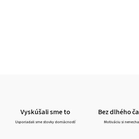
Vyskúšali sme to
Bez dlhého č
Usporiadali sme stovky domácností
Motiváciu si nenechaj