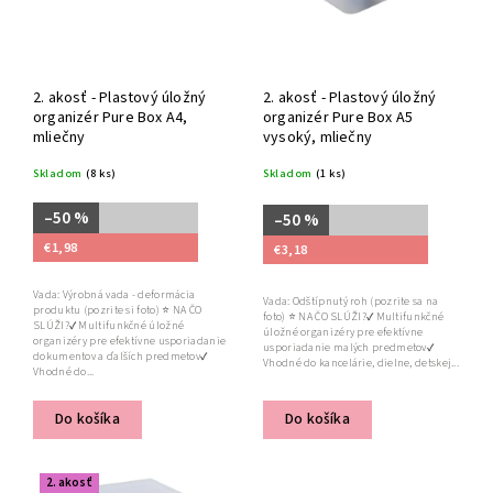
2. akosť - Plastový úložný
2. akosť - Plastový úložný
organizér Pure Box A4,
organizér Pure Box A5
mliečny
vysoký, mliečny
Skladom
(8 ks)
Skladom
(1 ks)
–50 %
–50 %
€1,98
€3,18
Vada: Výrobná vada - deformácia
Vada: Odštípnutý roh (pozrite sa na
produktu (pozrite si foto) ⭐ NA ČO
foto) ⭐ NA ČO SLÚŽI?✔ Multifunkčné
SLÚŽI?✔ Multifunkčné úložné
úložné organizéry pre efektívne
organizéry pre efektívne usporiadanie
usporiadanie malých predmetov✔
dokumentov a ďalších predmetov✔
Vhodné do kancelárie, dielne, detskej...
Vhodné do...
Do košíka
Do košíka
2. akosť