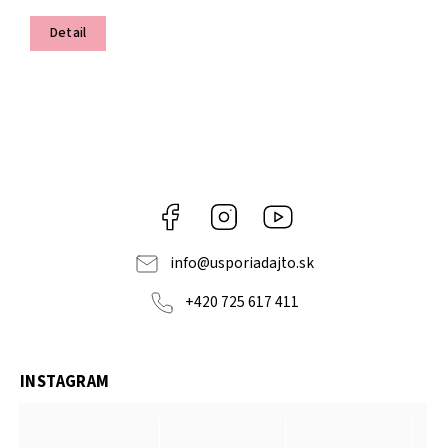
Detail
Facebook
Instagram
YouTube
info
@
usporiadajto.sk
+420 725 617 411
INSTAGRAM