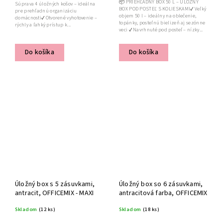
📦 PRIEHĽADNÝ BOX 50 L – ÚLOŽNÝ
Súprava 4 úložných košov – ideálna
BOX POD POSTEĽ S KOLIESKAMI✔ Veľký
pre prehľadnú organizáciu
objem 50 l – ideálny na oblečenie,
domácnosti✔ Otvorené vyhotovenie –
topánky, posteľnú bielizeň aj sezónne
rýchly a ľahký prístup k...
veci ✔ Navrhnuté pod posteľ – nízky...
Do košíka
Do košíka
Úložný box s 5 zásuvkami,
Úložný box so 6 zásuvkami,
antracit, OFFICEMIX - MAXI
antracitová farba, OFFICEMIX
Skladom
(12 ks)
Skladom
(18 ks)