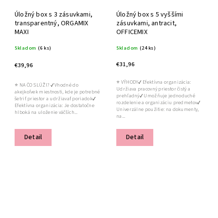
Úložný box s 3 zásuvkami,
Úložný box s 5 vyššími
transparentný, ORGAMIX
zásuvkami, antracit,
MAXI
OFFICEMIX
Skladom
(6 ks)
Skladom
(24 ks)
€31,96
€39,96
⭐ VÝHODY✔ Efektívna organizácia:
⭐ NA ČO SLÚŽI? ✔ Vhodné do
Udržiava pracovný priestor čistý a
akejkoľvek miestnosti, kde je potrebné
prehľadný✔ Umožňuje jednoduché
šetriť priestor a udržiavať poriadok✔
rozdelenie a organizáciu predmetov✔
Efektívna organizácia: Je dostatočne
Univerzálne použitie: na dokumenty,
hlboká na uloženie väčších...
na...
Detail
Detail