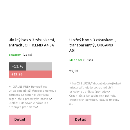
Úložný box s 3 zásuvkami,
Úložný box s 3 zásuvkami,
antracit, OFFICEMIX A4 3A
transparentný, ORGAMIX
A6T
Skladom
(26 ks)
Skladom
(17 ks)
–12 %
€9,96
€13,96
⭐ NA ČO SLÚŽI?✔ Vhodné do akejkoľvek
⭐ IDEÁLNE PRE✔ Homeoffice:
miestnosti, kde je potrebné šetriť
Ukladanie dôležitých dokumentov a
priestor a udržiavať poriadok✔
potrieb✔ Kancelária: Efektívna
Organizácia kancelárskych potrieb,
organizácia pracovných potrieb✔
kreatívnych pomôcok, lega, kozmetiky
Dielňa: Skladovanie náradia a
a...
drobných predmetov✔...
Detail
Detail