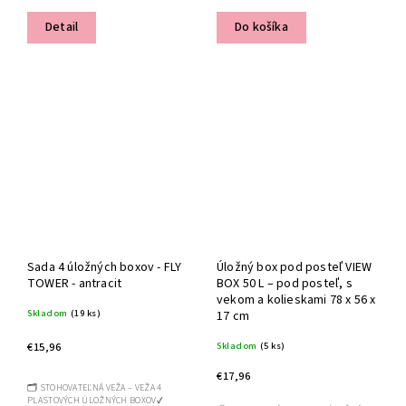
Detail
Do košíka
Sada 4 úložných boxov - FLY
Úložný box pod posteľ VIEW
TOWER - antracit
BOX 50 L – pod posteľ, s
vekom a kolieskami 78 x 56 x
Skladom
(19 ks)
17 cm
Skladom
(5 ks)
€15,96
€17,96
🗂️ STOHOVATEĽNÁ VEŽA – VEŽA 4
PLASTOVÝCH ÚLOŽNÝCH BOXOV✔