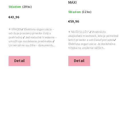
MAXI
Skladom
(29 ks)
Skladom
(12 ks)
€43,96
€59,96
⭐ VÝHODY✔ Efektívna organizácia –
⭐ NA ČO SLÚŽI? ✔ Vhodné do
udržuje pracovný priestor čistý a
akejkoľvek miestnosti, kde je potrebné
prehľadný ✔ Jednoduché triedenie –
šetriť priestor a udržiavať poriadok✔
umožňuje rozdelenie predmetov ✔
Efektívna organizácia: Je dostatočne
Univerzálne využitie – dokumenty,...
hlboká na uloženie väčších...
Detail
Detail