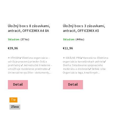
Úložný box s 8 zásuvkami,
Úložný box s 3 zásuvkami,
antracit, OFFICEMIX A4 8A
antracit, OFFICEMIX A5
Skladom
(37 ks)
Skladom
(44 ks)
€39,96
€11,96
⭐ VÝHODY✔ Efektívna organizácia –
⭐ IDEÁLNE PRE✔ Kancelária: Efektívna
udržuje pracovný priestor čistý a
organizácia kancelárskych potrieb✔
prehľadný ✔ Jednoduché triedenie –
Dielňa: Skladovanie spojovacieho
umožňuje rozdelenie predmetov ✔
materiálu a drobností✔ Detská izba:
Univerzálne využitie – dokumenty,...
Organizácia lega, kreatívnych...
Detail
Detail
Tip
Zľava