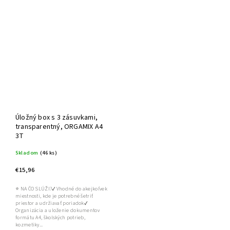
Úložný box s 3 zásuvkami,
transparentný, ORGAMIX A4
3T
Skladom
(46 ks)
€15,96
⭐ NA ČO SLÚŽI?✔ Vhodné do akejkoľvek
miestnosti, kde je potrebné šetriť
priestor a udržiavať poriadok✔
Organizácia a uloženie dokumentov
formátu A4, školských potrieb,
kozmetiky...