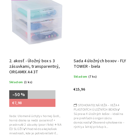
2. akosť - Úložný box s 3
Sada 4 úložných boxov - FLY
zásuvkami, transparentný,
TOWER - biela
ORGAMIX A4 3T
Skladom
(7 ks)
Skladom
(1 ks)
€15,96
–50 %
€7,98
🗂️ STOHOVATEĽNÁ VEŽA – VEŽA 4
PLASTOVÝCH ÚLOŽNÝCH BOXOV✔
Súprava 4 úložných košov – ideálna
Vada: Ulomené úchyty v hornej časti,
pre prehľadnú organizáciu
horná doska sa nedá zacvaknúť +
domácnosti✔ Otvorené vyhotovenie –
prasknuté 2 zásuvky (pozri foto) ⭐ NA
rýchly a ľahký prístup k...
ČO SLÚŽI?✔ Vhodné do akejkoľvek
miestnosti, kde je potrebné šetriť...