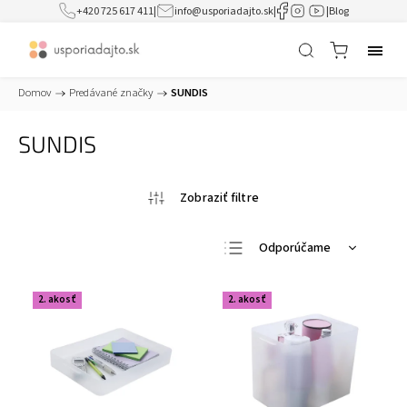
+420 725 617 411
|
info@usporiadajto.sk
|
|
Blog
Domov
/
Predávané značky
/
SUNDIS
SUNDIS
Odporúčame
Najlacnejšie
2. akosť
2. akosť
Najdrahšie
Najpredávanejšie
Abecedne