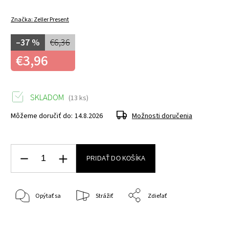
Značka:
Zeller Present
–37 %
€6,36
€3,96
SKLADOM
(13 ks)
Môžeme doručiť do:
14.8.2026
Možnosti doručenia
PRIDAŤ DO KOŠÍKA
Opýtať sa
Strážiť
Zdieľať