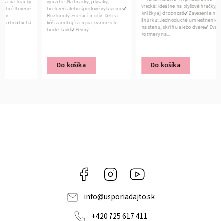
využitie: Na hračky, plyšáky,
hračiek, 
vrecká: Ideálne na plyšové hračky,
bielizeň alebo športové vybavenie✔
Organizá
knižky aj drobnosti✔ Zavesenie na
Roztomilý zvierací motív: Deti si
boxy do 
šnúrku: Jednoduché umiestnenie
kôš zamilujú a upratovanie ich
napr. Ike
na stenu, skriňu alebo dvere✔ Dva
bude baviť✔ Pevný...
rozmery na...
Do košíka
Do košíka
Do 
Facebook
Instagram
YouTube
info
@
usporiadajto.sk
+420 725 617 411