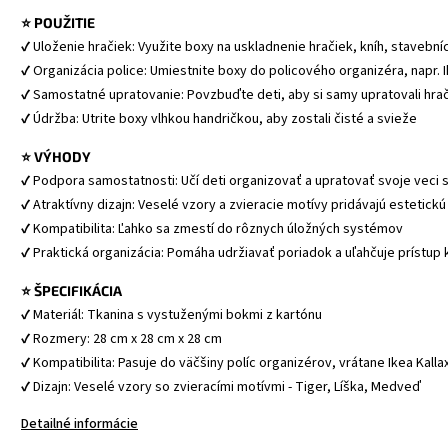
⭐ POUŽITIE
✔ Uloženie hračiek: Využite boxy na uskladnenie hračiek, kníh, stavební
✔ Organizácia police: Umiestnite boxy do policového organizéra, napr. I
✔ Samostatné upratovanie: Povzbuďte deti, aby si samy upratovali hra
✔ Údržba: Utrite boxy vlhkou handričkou, aby zostali čisté a svieže
⭐ VÝHODY
✔ Podpora samostatnosti: Učí deti organizovať a upratovať svoje veci
✔ Atraktívny dizajn: Veselé vzory a zvieracie motívy pridávajú estetick
✔ Kompatibilita: Ľahko sa zmestí do rôznych úložných systémov
✔ Praktická organizácia: Pomáha udržiavať poriadok a uľahčuje prístu
⭐ ŠPECIFIKÁCIA
✔ Materiál: Tkanina s vystuženými bokmi z kartónu
✔ Rozmery: 28 cm x 28 cm x 28 cm
✔ Kompatibilita: Pasuje do väčšiny políc organizérov, vrátane Ikea Kalla
✔ Dizajn: Veselé vzory so zvieracími motívmi - Tiger, Líška, Medveď
Detailné informácie