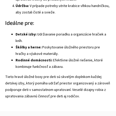
Údržba:
V prípade potreby utrite krabice vlhkou handričkou,
aby zostali čisté a svieže.
Ideálne pre:
Detské izby:
Udržiavanie poriadku a organizácie hračiek a
kníh.
Škôlky a herne:
Poskytovanie úložného priestoru pre
hračky a výukové materiály.
Rodinné domácnosti:
Efektívne úložné riešenie, ktoré
kombinuje funkčnosť a zábavu.
Tieto hravé úložné boxy pre deti sú skvelým doplnkom každej
detskej izby, ktorý pomáha udržať priestor organizovaný a zároveň
podporuje deti v samostatnom upratovaní. Veselé dizajny robia z
upratovania zábavnú činnosť pre deti aj rodičov.