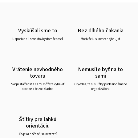
Vyskúšali sme to
Bez dlhého čakania
Usporiadali sme stovky domácností
Motiváciu si nenechajte ujsť
Vrátenie nevhodného
Nemusíte byť na to
tovaru
sami
Svoju sťažnosť s nami môžete vybaviť
Objednajte si služby profesionálneho
osobne a bezodkladne
organizátora
Štítky pre ľahkú
orientáciu
Čo je označené, sa nestratí