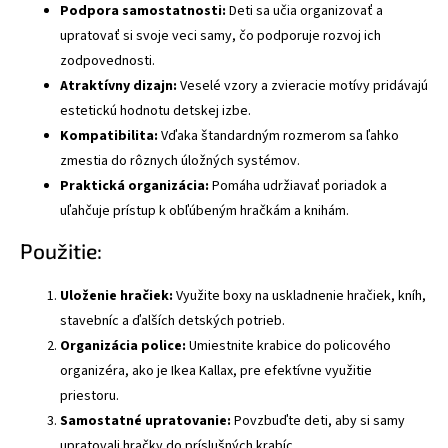
Podpora samostatnosti:
Deti sa učia organizovať a
upratovať si svoje veci samy, čo podporuje rozvoj ich
zodpovednosti.
Atraktívny dizajn:
Veselé vzory a zvieracie motívy pridávajú
estetickú hodnotu detskej izbe.
Kompatibilita:
Vďaka štandardným rozmerom sa ľahko
zmestia do rôznych úložných systémov.
Praktická organizácia:
Pomáha udržiavať poriadok a
uľahčuje prístup k obľúbeným hračkám a knihám.
Použitie:
Uloženie hračiek:
Využite boxy na uskladnenie hračiek, kníh,
stavebníc a ďalších detských potrieb.
Organizácia police:
Umiestnite krabice do policového
organizéra, ako je Ikea Kallax, pre efektívne využitie
priestoru.
Samostatné upratovanie:
Povzbuďte deti, aby si samy
upratovali hračky do príslušných krabíc.