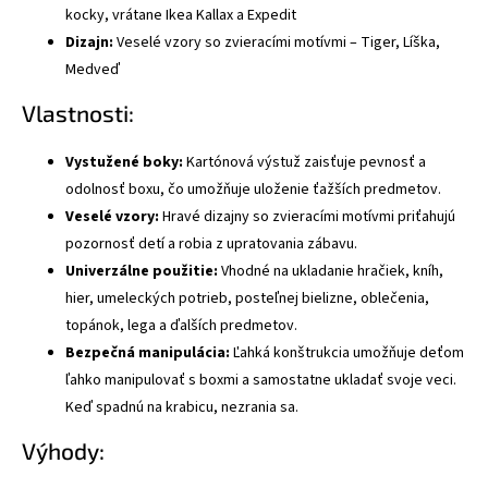
kocky, vrátane Ikea Kallax a Expedit
Dizajn:
Veselé vzory so zvieracími motívmi – Tiger, Líška,
Medveď
Vlastnosti:
Vystužené boky:
Kartónová výstuž zaisťuje pevnosť a
odolnosť boxu, čo umožňuje uloženie ťažších predmetov.
Veselé vzory:
Hravé dizajny so zvieracími motívmi priťahujú
pozornosť detí a robia z upratovania zábavu.
Univerzálne použitie:
Vhodné na ukladanie hračiek, kníh,
hier, umeleckých potrieb, posteľnej bielizne, oblečenia,
topánok, lega a ďalších predmetov.
Bezpečná manipulácia:
Ľahká konštrukcia umožňuje deťom
ľahko manipulovať s boxmi a samostatne ukladať svoje veci.
Keď spadnú na krabicu, nezrania sa.
Výhody: