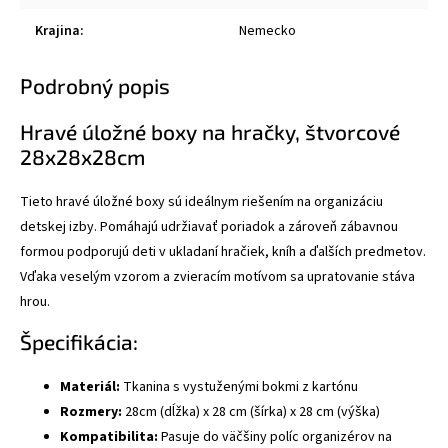
Krajina
:
Nemecko
Podrobný popis
Hravé úložné boxy na hračky, štvorcové
28x28x28cm
Tieto hravé úložné boxy sú ideálnym riešením na organizáciu
detskej izby. Pomáhajú udržiavať poriadok a zároveň zábavnou
formou podporujú deti v ukladaní hračiek, kníh a ďalších predmetov.
Vďaka veselým vzorom a zvieracím motívom sa upratovanie stáva
hrou.
Špecifikácia:
Materiál:
Tkanina s vystuženými bokmi z kartónu
Rozmery:
28cm (dĺžka) x 28 cm (šírka) x 28 cm (výška)
Kompatibilita:
Pasuje do väčšiny políc organizérov na