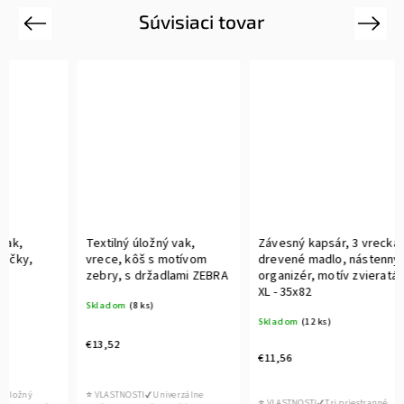
Súvisiaci tovar
Previous
Next
Textilný úložný vak,
Závesný kapsár, 3 vrecká,
Úložný
vrece, kôš s motívom
drevené madlo, nástenný
kocka 
zebry, s držadlami ZEBRA
organizér, motív zvieratá,
Sklado
XL - 35x82
Skladom
(8 ks)
Skladom
(12 ks)
€6,36
€13,52
€11,56
⭐ POUŽIT
⭐ VLASTNOSTI✔ Univerzálne
Využite 
⭐ VLASTNOSTI✔ Tri priestranné