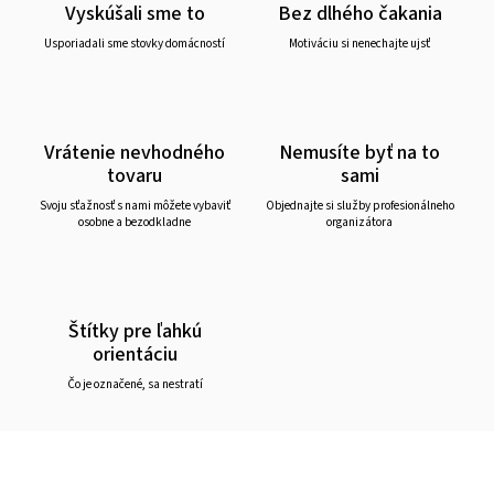
Vyskúšali sme to
Bez dlhého čakania
Usporiadali sme stovky domácností
Motiváciu si nenechajte ujsť
Vrátenie nevhodného
Nemusíte byť na to
tovaru
sami
Svoju sťažnosť s nami môžete vybaviť
Objednajte si služby profesionálneho
osobne a bezodkladne
organizátora
Štítky pre ľahkú
orientáciu
Čo je označené, sa nestratí