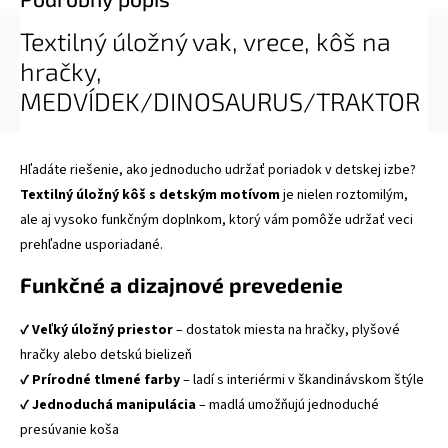
Textilný úložný vak, vrece, kôš na
hračky,
MEDVÍDEK/DINOSAURUS/TRAKTOR
Hľadáte riešenie, ako jednoducho udržať poriadok v detskej izbe?
Textilný úložný kôš s detským motívom
je nielen roztomilým,
ale aj vysoko funkčným doplnkom, ktorý vám pomôže udržať veci
prehľadne usporiadané.
Funkčné a dizajnové prevedenie
✔️
Veľký úložný priestor
– dostatok miesta na hračky, plyšové
hračky alebo detskú bielizeň
✔️
Prírodné tlmené farby
– ladí s interiérmi v škandinávskom štýle
✔️
Jednoduchá manipulácia
– madlá umožňujú jednoduché
presúvanie koša