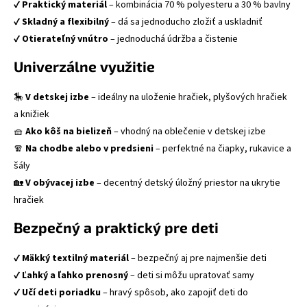
✔️
Praktický materiál
– kombinácia 70 % polyesteru a 30 % bavlny
✔️
Skladný a flexibilný
– dá sa jednoducho zložiť a uskladniť
✔️
Otierateľný vnútro
– jednoduchá údržba a čistenie
Univerzálne využitie
🎠
V detskej izbe
– ideálny na uloženie hračiek, plyšových hračiek
a knižiek
🧺
Ako kôš na bielizeň
– vhodný na oblečenie v detskej izbe
🧣
Na chodbe alebo v predsieni
– perfektné na čiapky, rukavice a
šály
🏡
V obývacej izbe
– decentný detský úložný priestor na ukrytie
hračiek
Bezpečný a praktický pre deti
✔️
Mäkký textilný materiál
– bezpečný aj pre najmenšie deti
✔️
Ľahký a ľahko prenosný
– deti si môžu upratovať samy
✔️
Učí deti poriadku
– hravý spôsob, ako zapojiť deti do