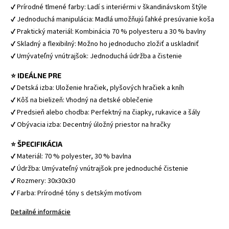
✔ Prírodné tlmené farby: Ladí s interiérmi v škandinávskom štýle
✔ Jednoduchá manipulácia: Madlá umožňujú ľahké presúvanie koša
✔ Praktický materiál: Kombinácia 70 % polyesteru a 30 % bavlny
✔ Skladný a flexibilný: Možno ho jednoducho zložiť a uskladniť
✔ Umývateľný vnútrajšok: Jednoduchá údržba a čistenie
⭐ IDEÁLNE PRE
✔ Detská izba: Uloženie hračiek, plyšových hračiek a kníh
✔ Kôš na bielizeň: Vhodný na detské oblečenie
✔ Predsieň alebo chodba: Perfektný na čiapky, rukavice a šály
✔ Obývacia izba: Decentný úložný priestor na hračky
⭐ ŠPECIFIKÁCIA
✔ Materiál: 70 % polyester, 30 % bavlna
✔ Údržba: Umývateľný vnútrajšok pre jednoduché čistenie
✔ Rozmery: 30x30x30
✔ Farba: Prírodné tóny s detským motívom
Detailné informácie