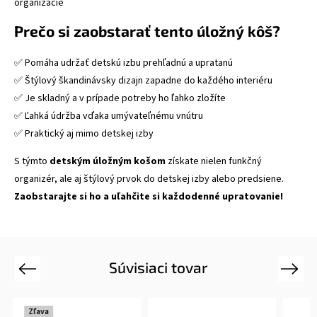
organizácie
Prečo si zaobstarať tento úložný kôš?
✅ Pomáha udržať detskú izbu prehľadnú a upratanú
✅ Štýlový škandinávsky dizajn zapadne do každého interiéru
✅ Je skladný a v prípade potreby ho ľahko zložíte
✅ Ľahká údržba vďaka umývateľnému vnútru
✅ Praktický aj mimo detskej izby
S týmto
detským úložným košom
získate nielen funkčný
organizér, ale aj štýlový prvok do detskej izby alebo predsiene.
Zaobstarajte si ho a uľahčite si každodenné upratovanie!
Súvisiaci tovar
Previous
Next
Zľava