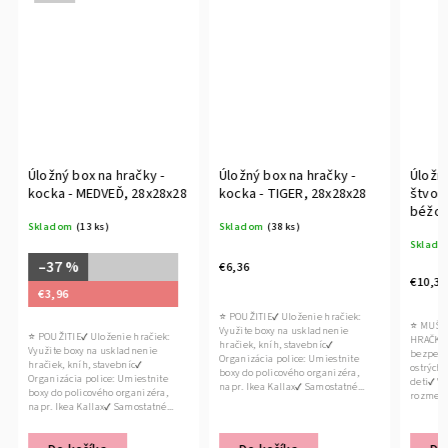
Úložný box na hračky -
Úložný box na hračky -
Úložné
kocka - MEDVEĎ, 28x28x28
kocka - TIGER, 28x28x28
štvorc
béžová
Skladom
(13 ks)
Skladom
(38 ks)
Sklado
–37 %
€6,36
€10,36
€3,96
⭐ POUŽITIE✔ Uloženie hračiek:
⭐ MUŠEL
Využite boxy na uskladnenie
⭐ POUŽITIE✔ Uloženie hračiek:
HRAČKY 
hračiek, kníh, stavebníc✔
Využite boxy na uskladnenie
bezpečný
Organizácia police: Umiestnite
hračiek, kníh, stavebníc✔
ostrých 
boxy do policového organizéra,
Organizácia police: Umiestnite
deti✔ Vh
napr. Ikea Kallax✔ Samostatné...
boxy do policového organizéra,
rozmery 
napr. Ikea Kallax✔ Samostatné...