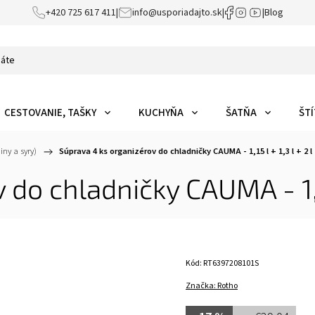
+420 725 617 411
|
info@usporiadajto.sk
|
|
Blog
CESTOVANIE, TAŠKY
KUCHYŇA
ŠATŇA
ŠTÍ
ny a syry)
/
Súprava 4 ks organizérov do chladničky CAUMA - 1,15 l + 1,3 l + 2 l 
o chladničky CAUMA - 1,15 l
Kód:
RT6397208101S
Značka:
Rotho