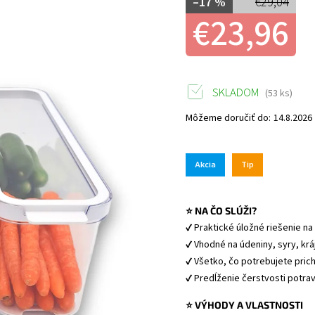
–17 %
€29,04
€23,96
SKLADOM
(53 ks)
Môžeme doručiť do:
14.8.2026
Akcia
Tip
⭐ NA ČO SLÚŽI?
✔ Praktické úložné riešenie na
✔ Vhodné na údeniny, syry, kráj
✔ Všetko, čo potrebujete pric
✔ Predĺženie čerstvosti potrav
⭐ VÝHODY A VLASTNOSTI