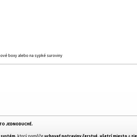
dové boxy alebo na sypké suroviny
 TO JEDNODUCHÉ.
ý systém
, ktorý pomôže
uchovať potraviny čerstvé
,
ušetrí miesto
a
zj