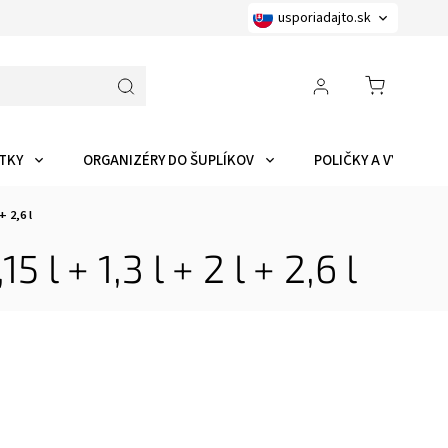
usporiadajto.sk
TKY
ORGANIZÉRY DO ŠUPLÍKOV
POLIČKY A VYCHYTÁ
+ 2,6 l
 + 1,3 l + 2 l + 2,6 l