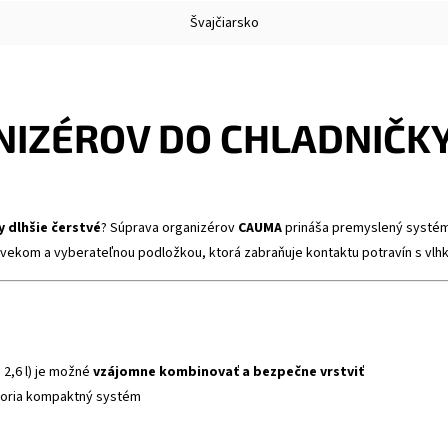
Švajčiarsko
NIZÉROV DO CHLADNIČK
y dlhšie čerstvé
? Súprava organizérov
CAUMA
prináša premyslený systém
vekom a vyberateľnou podložkou, ktorá zabraňuje kontaktu potravín s vlhk
, 2,6 l) je možné
vzájomne kombinovať a bezpečne vrstviť
voria kompaktný systém