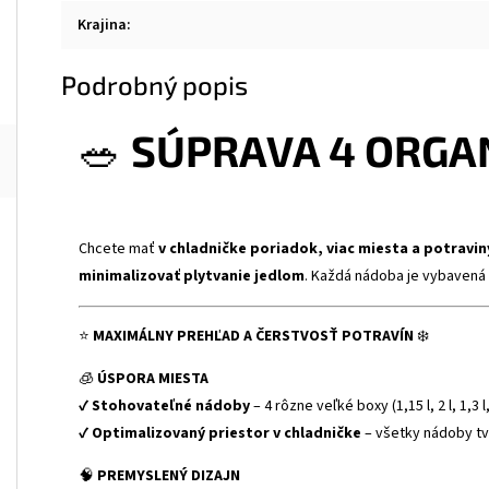
Krajina
:
Podrobný popis
🥗
SÚPRAVA 4 ORGA
Chcete mať
v chladničke poriadok, viac miesta a potravin
minimalizovať plytvanie jedlom
. Každá nádoba je vybavená 
⭐
MAXIMÁLNY PREHĽAD A ČERSTVOSŤ POTRAVÍN
❄️
🧊
ÚSPORA MIESTA
✔
Stohovateľné nádoby
– 4 rôzne veľké boxy (1,15 l, 2 l, 1,3 l
✔
Optimalizovaný priestor v chladničke
– všetky nádoby t
🧠
PREMYSLENÝ DIZAJN