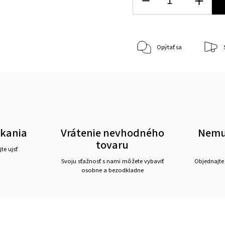
Opýtať sa
akania
Vrátenie nevhodného
Nemus
tovaru
te ujsť
Svoju sťažnosť s nami môžete vybaviť
Objednajte
osobne a bezodkladne