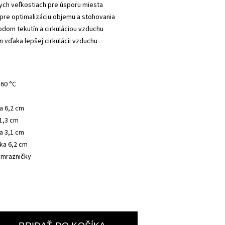
ych veľkostiach pre úsporu miesta
pre optimalizáciu objemu a stohovania
dom tekutín a cirkuláciou vzduchu
n vďaka lepšej cirkulácii vzduchu
 60 °C
ka 6,2 cm
11,3 cm
ka 3,1 cm
ška 6,2 cm
 mrazničky