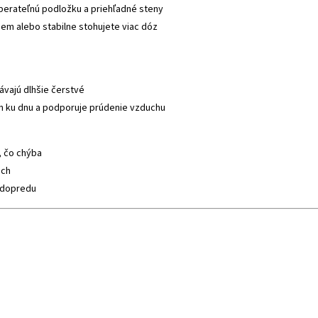
erateľnú podložku a priehľadné steny
em alebo stabilne stohujete viac dóz
távajú dlhšie čerstvé
ín ku dnu a podporuje prúdenie vzduchu
, čo chýba
ách
é dopredu