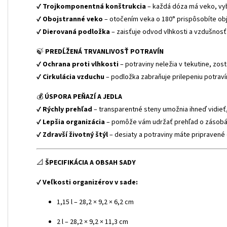
✔
Trojkomponentná konštrukcia
– každá dóza má veko, vyb
✔
Obojstranné veko
– otočením veka o 180° prispôsobíte obj
✔
Dierovaná podložka
– zaisťuje odvod vlhkosti a vzdušnosť
🍃
PREDĹŽENÁ TRVANLIVOSŤ POTRAVÍN
✔
Ochrana proti vlhkosti
– potraviny neležia v tekutine, zos
✔
Cirkulácia vzduchu
– podložka zabraňuje prilepeniu potrav
💰
ÚSPORA PEŇAZÍ A JEDLA
✔
Rýchly prehľad
– transparentné steny umožnia ihneď vidieť
✔
Lepšia organizácia
– pomôže vám udržať prehľad o zásob
✔
Zdravší životný štýl
– desiaty a potraviny máte pripraven
📐
ŠPECIFIKÁCIA A OBSAH SADY
✔
Veľkosti organizérov v sade:
1,15 l – 28,2 × 9,2 × 6,2 cm
2 l – 28,2 × 9,2 × 11,3 cm