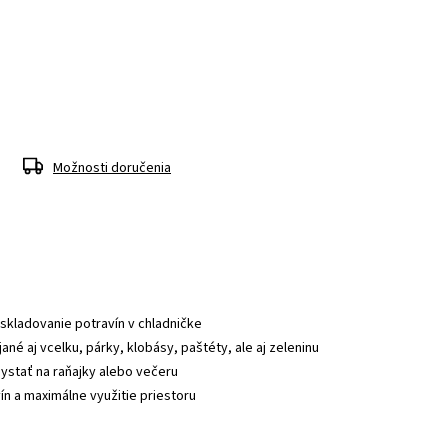
Možnosti doručenia
 skladovanie potravín v chladničke
ané aj vcelku, párky, klobásy, paštéty, ale aj zeleninu
hystať na raňajky alebo večeru
ín a maximálne využitie priestoru