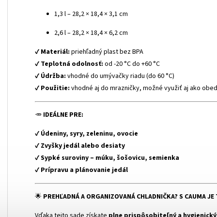
1,3 l – 28,2 × 18,4 × 3,1 cm
2,6 l – 28,2 × 18,4 × 6,2 cm
✔
Materiál:
priehľadný plast bez BPA
✔
Teplotná odolnosť:
od -20 °C do +60 °C
✔
Údržba:
vhodné do umývačky riadu (do 60 °C)
✔
Použitie:
vhodné aj do mrazničky, možné využiť aj ako obe
🥕
IDEÁLNE PRE:
✔
Údeniny, syry, zeleninu, ovocie
✔
Zvyšky jedál alebo desiaty
✔
Sypké suroviny – múku, šošovicu, semienka
✔
Prípravu a plánovanie jedál
🌟
PREHĽADNÁ A ORGANIZOVANÁ CHLADNIČKA? S CAUMA JE
Vďaka tejto sade získate
plne prispôsobiteľný a hygienick