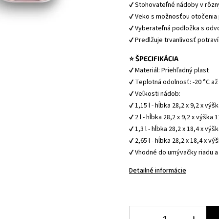
✔ Stohovateľné nádoby v rôzn
✔ Veko s možnosťou otočenia 
✔ Vyberateľná podložka s odvo
✔ Predlžuje trvanlivosť potraví
⭐ ŠPECIFIKÁCIA
✔ Materiál: Priehľadný plast
✔ Teplotná odolnosť: -20 °C až
✔ Veľkosti nádob:  
✔ 1,15 l - hĺbka 
28,2 x 9,2 x výš
✔ 2 l - hĺbka 28,2 x 9,2 x výška 
✔ 1,3 l - hĺbka 28,2 x 18,4 x výš
✔ 2,65 l - hĺbka 28,2 x 18,4 x vý
✔ Vhodné do umývačky riadu a
Detailné informácie