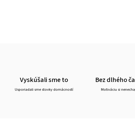
Vyskúšali sme to
Bez dlhého č
Usporiadali sme stovky domácností
Motiváciu si nenechaj