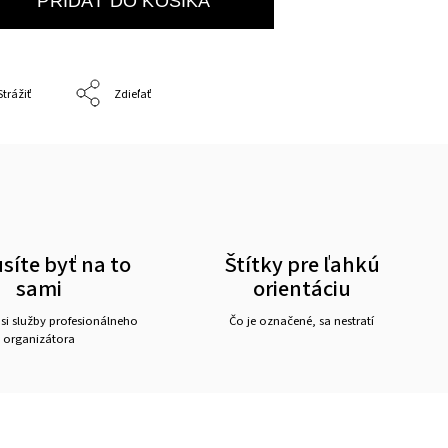
PRIDAŤ DO KOŠÍKA
Strážiť
Zdieľať
íte byť na to
Štítky pre ľahkú
sami
orientáciu
 si služby profesionálneho
Čo je označené, sa nestratí
organizátora