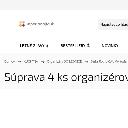
LETNÉ ZĽAVY ☀️
BESTSELLERY 🔝
NOVINKY
Domov
/
KUCHYŇA
/
Organizéry DO LEDNICE
/
Séria Rotho CAUMA (údeni
Súprava 4 ks organizérov d