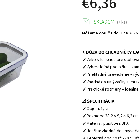
€6,36
SKLADOM
(7 ks)
Môžeme doručiť do:
12.8.2026
⭐ DÓZA DO CHLADNIČKY CAU
 ✔ Veko s funkciou pre stohov
 ✔ Vyberateľná podložka – zam
 ✔ Priehľadné prevedenie – rý
 ✔ Vhodná do umývačky aj mraz
 ✔ Praktické rozmery – ideálne
📐 ŠPECIFIKÁCIA
 ✔ Objem: 1,15 l
 ✔ Rozmery: 28,2 × 9,2 × 6,2 cm
 ✔ Materiál: plast bez BPA
 ✔ Údržba: vhodné do umývačky
 ✔ Teplotná odolnosť: -20 °C a