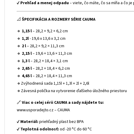
✔
Prehľad a menej odpadu
– viete, čo máte, čo sa míňa a čo j
📐
ŠPECIFIKÁCIA A ROZMERY SÉRIE CAUMA
🔹
1,15 l
– 28,2 × 9,2 × 6,2 cm
🔹
1,2l
- 19,6 x 13,6 x 3,2 cm
🔹
2 l
– 28,2 × 9,2 × 11,3 cm
🔹
2,15 l
– 19,6 × 13,6 × 11,3 cm
🔹
1,3 l
– 28,2 × 18,4 × 3,1 cm
🔹
2,65 l
– 28,2 × 18,4 × 6,2 cm
🔹
4,65 l
– 28,2 × 18,4 × 11,3 cm
🔹Zvýhodnená sada 1,15l + 1,3l + 2l + 2,6l
🔹Závesná polička na vytvorenie ďalšieho úložného priestoru
🔗
Viac o celej sérii CAUMA a sady nájdete tu:
www.usporadejto.cz – CAUMA
✔
Materiál:
priehľadný plast bez BPA
✔
Teplotná odolnosť:
od -20 °C do 60 °C