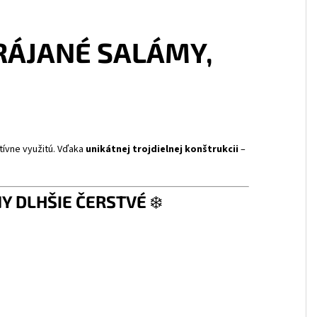
RÁJANÉ SALÁMY,
tívne využitú. Vďaka
unikátnej trojdielnej konštrukcii
–
Y DLHŠIE ČERSTVÉ
❄️