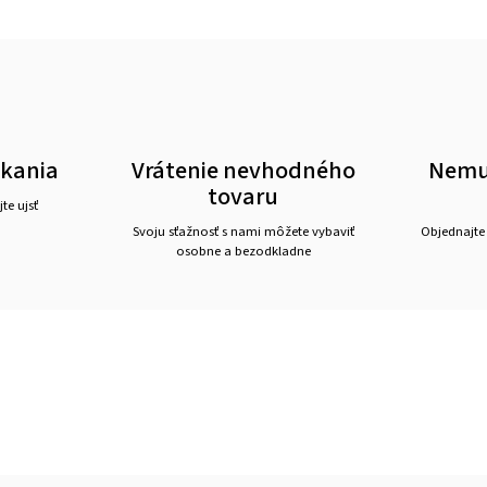
akania
Vrátenie nevhodného
Nemus
tovaru
te ujsť
Svoju sťažnosť s nami môžete vybaviť
Objednajte
osobne a bezodkladne