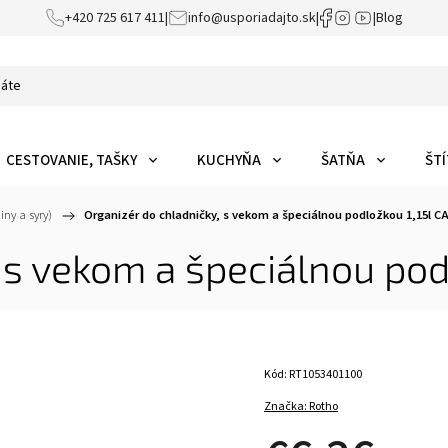
+420 725 617 411
|
info@usporiadajto.sk
|
|
Blog
CESTOVANIE, TAŠKY
KUCHYŇA
ŠATŇA
ŠTÍ
ny a syry)
/
Organizér do chladničky, s vekom a špeciálnou podložkou 1,15l 
, s vekom a špeciálnou po
Kód:
RT1053401100
Značka:
Rotho