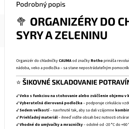
Podrobný popis
🥦
ORGANIZÉRY DO C
SYRY A ZELENINU
Organizér do chladničky
CAUMA
od značky
Rotho
prináša revolu
nádoba, veko a podložka – sa stane nepostrádateľným pomocník
⭐
ŠIKOVNÉ SKLADOVANIE POTRAVÍN
✔
Veko s funkciou na stohovanie alebo zväčšenie objemu v 
✔
Vyberateľná dierovaná podložka
– podporuje cirkuláciu vzd
✔
Sedem veľkostí
– navrhnuté tak, aby sa dali vzájomne
kombin
✔
Priehľadný materiál
– ihneď vidíte obsah bez nutnosti otvára
✔
Vhodné do umývačky a mrazničky
– odolné od -20 °C do +60 