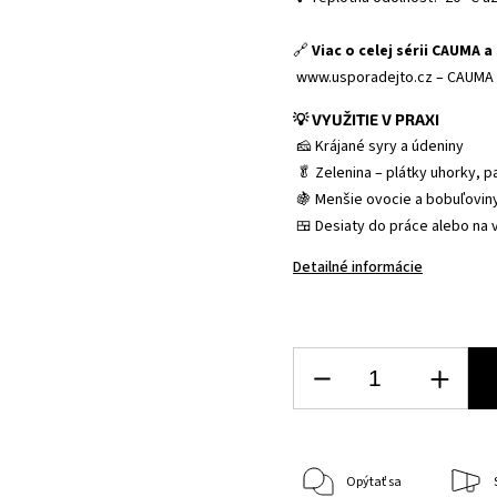
🔗 
Viac o celej sérii CAUMA a
 www.usporadejto.cz – CAUMA
💡 VYUŽITIE V PRAXI
 🧀 Krájané syry a údeniny
 🥬 Zelenina – plátky uhorky, p
 🍇 Menšie ovocie a bobuľovin
 🍱 Desiaty do práce alebo na 
Detailné informácie
Opýtať sa