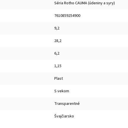
Séria Rotho CAUMA (údeniny a syry)
7610859254900
9,2
28,2
6,2
1,15
Plast
S vekom
Transparentné
Švajčiarsko