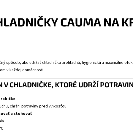
HLADNIČKY CAUMA NA K
čný spôsob, ako udržať chladničku prehľadnú, hygienickú a maximálne efek
om v každej domácnosti.
 V CHLADNIČKE, KTORÉ UDRŽÍ POTRAVIN
krabičke
uchu, chráni potraviny pred vlhkosťou
ovať a stohovať
nia
°C