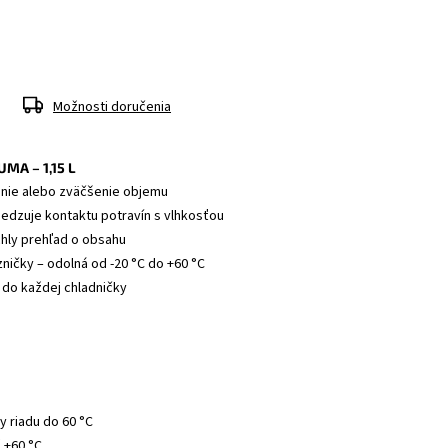
Možnosti doručenia
MA – 1,15 L
anie alebo zväčšenie objemu
edzuje kontaktu potravín s vlhkosťou
chly prehľad o obsahu
ničky – odolná od -20 °C do +60 °C
 do každej chladničky
 riadu do 60 °C
ž +60 °C