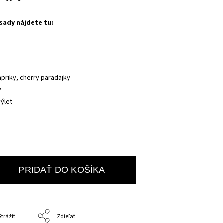
 sady nájdete tu:
apriky, cherry paradajky
y
výlet
PRIDAŤ DO KOŠÍKA
Strážiť
Zdieľať