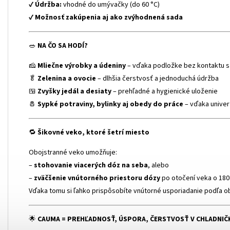
✔
Údržba:
vhodné do umývačky (do 60 °C)
✔
Možnosť zakúpenia aj ako zvýhodnená sada
🥗
NA ČO SA HODÍ?
🧀
Mliečne výrobky a údeniny
– vďaka podložke bez kontaktu s
🥬
Zelenina a ovocie
– dlhšia čerstvosť a jednoduchá údržba
🍱
Zvyšky jedál a desiaty
– prehľadné a hygienické uloženie
🧂
Sypké potraviny, bylinky aj obedy do práce
– vďaka univer
🔁
Šikovné veko, ktoré šetrí miesto
Obojstranné veko umožňuje:
–
stohovanie viacerých dóz na seba
, alebo
–
zväčšenie vnútorného priestoru dózy
po otočení veka o 180
Vďaka tomu si ľahko prispôsobíte vnútorné usporiadanie podľa ob
🌟
CAUMA = PREHĽADNOSŤ, ÚSPORA, ČERSTVOSŤ V CHLADNIČ