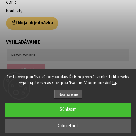
GDPR
Kontakty
📦 Moja objednávka
VYHĽADÁVANIE
Hľadať
Tento web používa súbory cookie. Ďalším prechádzaním tohto webu
vyjadrujete súhlas s ich používaním. Viac informácií
tu
.
Nastavenie
Súhlasím
Copyright 2026
Usporiadajto.sk
. Všetky práva vyhradené.
Odmietnuť
Grafický návrh vytvořil a nakódoval
Shoptak.cz
|
Anque Media