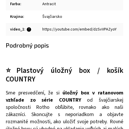
Farba
:
Antracit
Krajina
:
Švajčiarsko
video_1
:
https://youtube.com/embed/dzSvVPAZyoY
?
Podrobný popis
⭐Plastový úložný box / košík
COUNTRY
Sme presvedčení, že si
úložný box v ratanovom
vzhľade zo série COUNTRY
od švajčiarskej
spoločnosti Rotho obľúbite, rovnako ako naši
zákazníci. Skoncujte s neporiadkom a objavte
rozmanité možnosti, ako uložiť svoje potreby. Rovné
úložné boxy sú vhodné na ukladanie veľkých aj malých