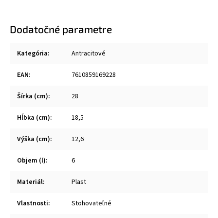
Dodatočné parametre
Kategória
:
Antracitové
EAN
:
7610859169228
Šírka (cm)
:
28
Hĺbka (cm)
:
18,5
Výška (cm)
:
12,6
Objem (l)
:
6
Materiál
:
Plast
Vlastnosti
:
Stohovateľné