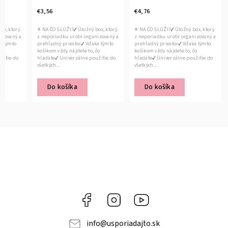
€3,56
€4,76
ox, ktorý
⭐ NA ČO SLÚŽI?✔ Úložný box, ktorý
⭐ NA ČO SLÚŽI?✔ Úložný box, ktorý
izovaný a
z neporiadku urobí organizovaný a
z neporiadku urobí organizovaný a
a týmto
prehľadný priestor✔ Vďaka týmto
prehľadný priestor✔ Vďaka týmto
čo
košíkom vždy nájdete to, čo
košíkom vždy nájdete to, čo
žitie do
hľadáte✔ Univerzálne použitie do
hľadáte✔ Univerzálne použitie do
všetkých...
všetkých...
Do košíka
Do košíka
Facebook
Instagram
YouTube
info
@
usporiadajto.sk