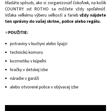
hľadáte spôsob, ako si zorganizovať čokoľvek, na košík
COUNTRY od ROTHO sa môžete vždy spoľahnúť.
Vďaka veľkému výberu veľkostí a farieb
vždy nájdete
ten správny do vašej skrine, police alebo regálu.
⭐
POUŽITIE:
potraviny v kuchyni alebo špajzi
technickú komoru
kozmetiku v kúpeľni
hračky v detskej izbe
náradie v garáži
alebo otvorené police v obývacej izbe