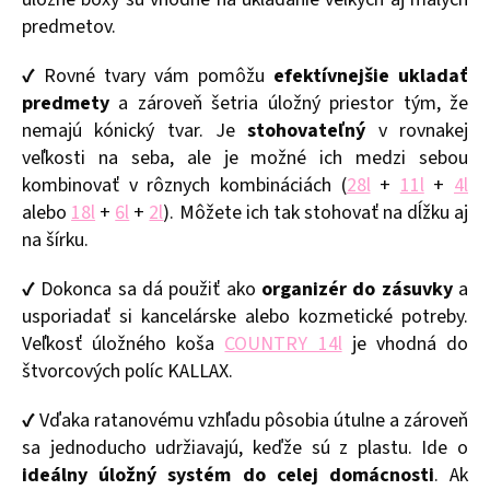
predmetov.
✔ Rovné tvary vám pomôžu
efektívnejšie ukladať
predmety
a zároveň šetria úložný priestor tým, že
nemajú kónický tvar. Je
stohovateľný
v rovnakej
veľkosti na seba, ale je možné ich medzi sebou
kombinovať v rôznych kombináciách (
28l
+
11l
+
4l
alebo
18l
+
6l
+
2l
). Môžete ich tak stohovať na dĺžku aj
na šírku.
✔ Dokonca sa dá použiť ako
organizér do zásuvky
a
usporiadať si kancelárske alebo kozmetické potreby.
Veľkosť úložného koša
COUNTRY 14l
je vhodná do
štvorcových políc KALLAX.
✔ Vďaka ratanovému vzhľadu pôsobia útulne a zároveň
sa jednoducho udržiavajú, keďže sú z plastu. Ide o
ideálny úložný systém do celej domácnosti
. Ak