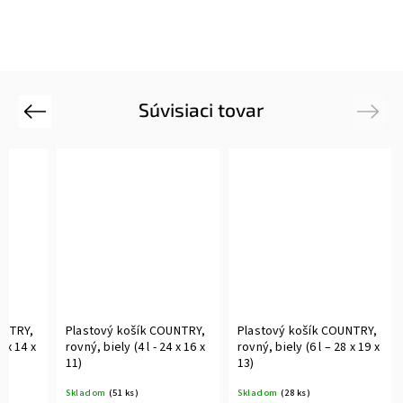
Súvisiaci tovar
Previous
Next
UNTRY,
Plastový košík COUNTRY,
Plastový košík COUNTRY,
8 x 14 x
rovný, biely (4 l - 24 x 16 x
rovný, biely (6 l – 28 x 19 x
11)
13)
Skladom
(51 ks)
Skladom
(28 ks)