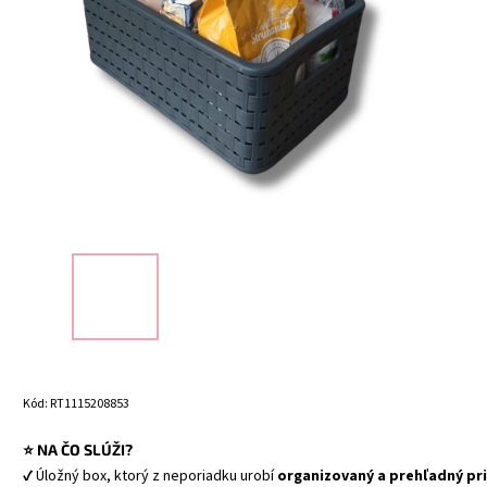
Kód:
RT1115208853
⭐ NA ČO SLÚŽI?
✔ Úložný box, ktorý z neporiadku urobí 
organizovaný a prehľadný pr