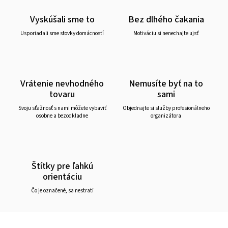
Vyskúšali sme to
Bez dlhého čakania
Usporiadali sme stovky domácností
Motiváciu si nenechajte ujsť
Vrátenie nevhodného
Nemusíte byť na to
tovaru
sami
Svoju sťažnosť s nami môžete vybaviť
Objednajte si služby profesionálneho
osobne a bezodkladne
organizátora
Štítky pre ľahkú
orientáciu
Čo je označené, sa nestratí