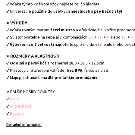
✔ Vďaka týmto košíkom vždy nájdete to, čo hľadáte
✔ Univerzálne použitie do všetkých miestností a 
pre každý štýl
⭐ VÝHODY
✔ Vďaka rovným tvarom 
šetrí miesto
 a efektívnejšie uložíte predmety
✔ Sú stohovateľné na seba aj v kombináciách
28l
+ 
11l
+ 
4l
alebo 
18l
 + 
6l
✔ 
Výberom zo 7 veľkostí
 nájdete tú správnu do vášho úložného pries
⭐ ROZMERY A VLASTNOSTI
✔ 
Odolný
 a pevný kôš s rozmermi 28,0 x 18,5 x 12,6cm
✔ Plastový v ratanovom vzhľade, 
bez BPA
, ľahko sa čistí
✔ Majú po stranách 
madlá pre ľahšie prenášanie
⭐ ĎALŠIE KOŠÍKY COUNTRY
✔ 
Biele
✔ 
Antracitové
✔
Béžové
Detailné informácie