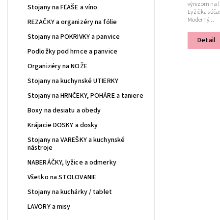
výrezom na l
Stojany na FĽAŠE a víno
Lyžička súča
Moderný...
REZAČKY a organizéry na fólie
Stojany na POKRIVKY a panvice
Detail
Podložky pod hrnce a panvice
Organizéry na NOŽE
Stojany na kuchynské UTIERKY
Stojany na HRNČEKY, POHÁRE a taniere
Boxy na desiatu a obedy
Krájacie DOSKY a dosky
Stojany na VAREŠKY a kuchynské
nástroje
NABERÁČKY, lyžice a odmerky
Všetko na STOLOVANIE
Stojany na kuchárky / tablet
LAVORY a misy