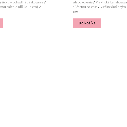
yžičku – pohodlné dávkovanie ✔
alebo korenia✔ Praktická bambusová 
sťou balenia (dĺžka 13 cm) ✔
súčasťou balenia✔ Viečko s kožený
pre...
Do košíka