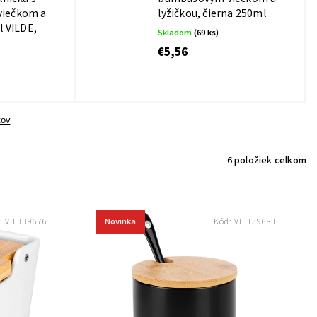
iečkom a
lyžičkou, čierna 250ml
l VILDE,
Skladom
(69 ks)
€5,56
tov
6
položiek celkom
Novinka
:
VIL139676
Kód:
VIL139681