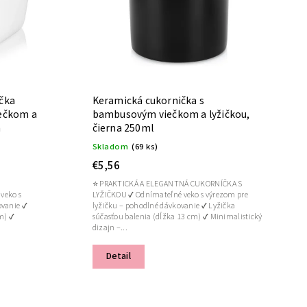
čka
Keramická cukornička s
iečkom a
bambusovým viečkom a lyžičkou,
a
čierna 250ml
Skladom
(69 ks)
€5,56
⭐ PRAKTICKÁ A ELEGANTNÁ CUKORNÍČKA S
LYŽIČKOU ✔ Odnímateľné veko s výrezom pre
ovanie ✔
lyžičku – pohodlné dávkovanie ✔ Lyžička
cm) ✔
súčasťou balenia (dĺžka 13 cm) ✔ Minimalistický
dizajn –...
Detail