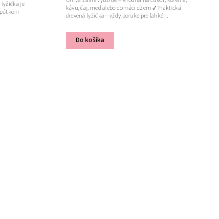
Univerzálne využitie – vhodná na cukor, korenie,
lyžička je
kávu, čaj, med alebo domáci džem ✔ Praktická
m pútkom
drevená lyžička – vždy poruke pre ľahké...
Do košíka