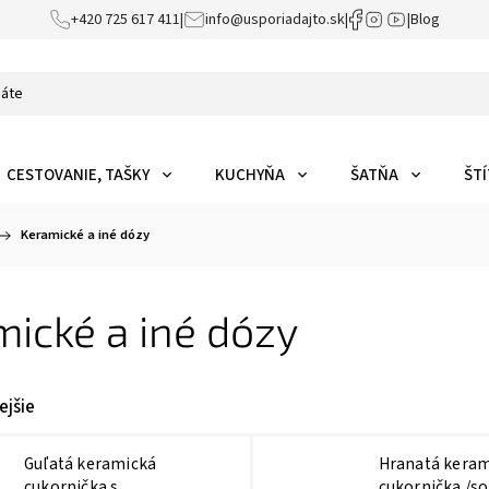
+420 725 617 411
|
info@usporiadajto.sk
|
|
Blog
CESTOVANIE, TAŠKY
KUCHYŇA
ŠATŇA
ŠTÍ
Keramické a iné dózy
ické a iné dózy
ejšie
Guľatá keramická
Hranatá keram
cukornička s
cukornička /so