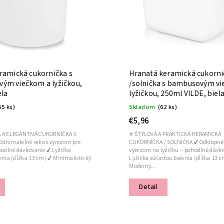
ramická cukornička s
Hranatá keramická cukorni
ým viečkom a lyžičkou,
/solnička s bambusovým v
ela
lyžičkou, 250ml VILDE, biel
65 ks)
Skladom
(62 ks)
€5,96
Á A ELEGANTNÁ CUKORNÍČKA S
⭐ ŠTÝLOVÁ A PRAKTICKÁ KERAMICKÁ
CUKORNÍČKA / SOĽNIČKA ✔ Odklopné veko s
hodlné dávkovanie ✔ Lyžička
výrezom na lyžičku – pohodlné dávk
enia (dĺžka 13 cm) ✔ Minimalistický
Lyžička súčasťou balenia (dĺžka 13 
Moderný...
Detail