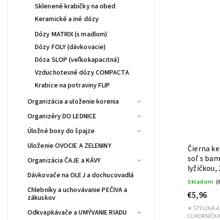
Sklenené krabičky na obed
Keramické a iné dózy
Dózy MATRIX (s madlom)
Dózy FOLY (dávkovacie)
Dóza SLOP (veľkokapacitná)
Vzduchotesné dózy COMPACTA
Krabice na potraviny FLIP
Organizácia a uloženie korenia
Organizéry DO LEDNICE
Úložné boxy do špajze
Uloženie OVOCIE A ZELENINY
Čierna ke
soľ s ba
Organizácia ČAJE a KÁVY
lyžičkou,
Dávkovače na OLEJ a dochucovadlá
Skladom
(
Chlebníky a uchovávanie PEČIVA a
€5,96
zákuskov
⭐ ŠTÝLOVÁ A
Odkvapkávače a UMÝVANIE RIADU
CUKORNÍČKA / SOĽNIČ