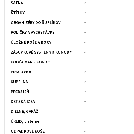
ŠATŇA
ŠTÍTKY
ORGANIZÉRY DO ŠUPLÍKOV
POLIČKY A VYCHYTÁVKY
ÚLOŽNÉ KOŠE A BOXY
ZÁSUVKOVÉ SYSTÉMY a KOMODY
PODĽA MÁRIE KONDO
PRACOVŇA
KÚPEĽŇA
PREDSIEŇ
DETSKÁ IZBA
DIELNE, GARÁŽ
ÚKLID, čistenie
ODPADKOVÉ KOŠE