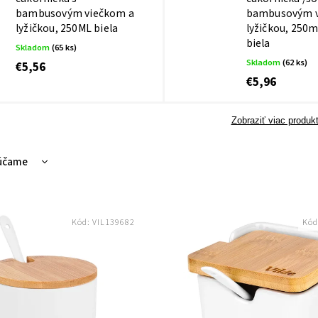
bambusovým viečkom a
bambusovým v
lyžičkou, 250ML biela
lyžičkou, 250m
biela
Skladom
(65 ks)
Skladom
(62 ks)
€5,56
€5,96
Zobraziť viac produk
účame
nejšie
hšie
Kód:
VIL139682
Kód
dávanejšie
dne