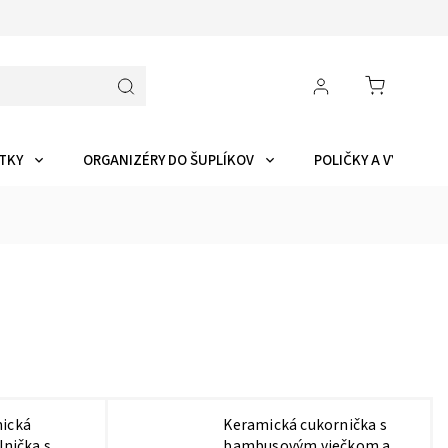
TKY
ORGANIZÉRY DO ŠUPLÍKOV
POLIČKY A VYCHYTÁ
ická
Keramická cukornička s
lnička s
bambusovým viečkom a