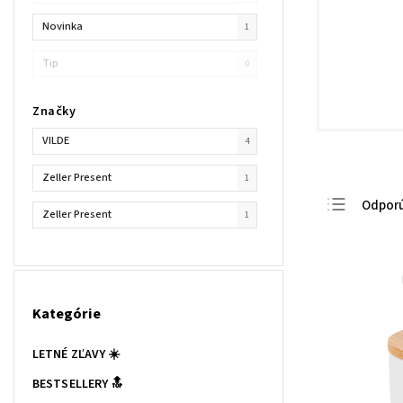
Novinka
1
Tip
0
Značky
VILDE
4
Zeller Present
1
Odpor
Zeller Present
1
Najlac
Najdra
Najpre
Kategórie
Abece
LETNÉ ZĽAVY ☀️
BESTSELLERY 🔝