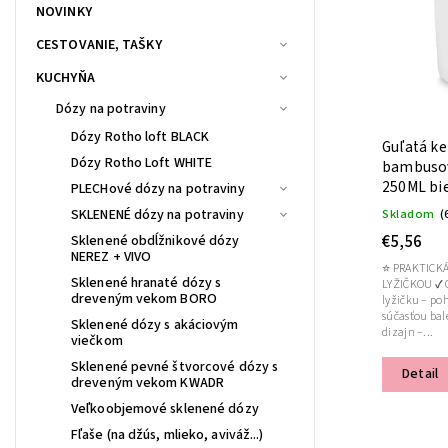
NOVINKY
CESTOVANIE, TAŠKY
KUCHYŇA
Dózy na potraviny
Dózy Rotho loft BLACK
Guľatá ke
Dózy Rotho Loft WHITE
bambusov
250ML bi
PLECHové dózy na potraviny
Skladom
(
SKLENENÉ dózy na potraviny
€5,56
Sklenené obdĺžnikové dózy
NEREZ + VIVO
⭐ PRAKTICK
Sklenené hranaté dózy s
LYŽIČKOU ✔ Odnímateľné veko s výrezom pre
dreveným vekom BORO
lyžičku – po
súčasťou bal
Sklenené dózy s akáciovým
dizajn –...
viečkom
Sklenené pevné štvorcové dózy s
Detail
dreveným vekom KWADR
Veľkoobjemové sklenené dózy
Fľaše (na džús, mlieko, aviváž...)