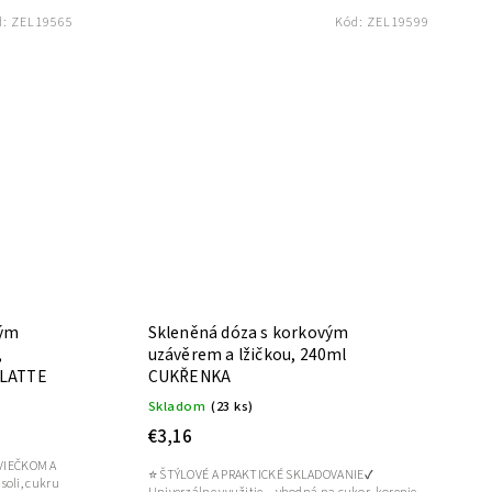
d:
ZEL19565
Kód:
ZEL19599
vým
Skleněná dóza s korkovým
,
uzávěrem a lžičkou, 240ml
 LATTE
CUKŘENKA
Skladom
(23 ks)
€3,16
VIEČKOM A
⭐ ŠTÝLOVÉ A PRAKTICKÉ SKLADOVANIE✔
oli, cukru