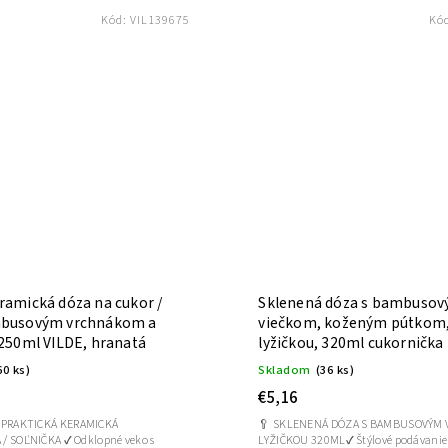
Kód:
VIL139675
Kó
ramická dóza na cukor /
Sklenená dóza s bambuso
mbusovým vrchnákom a
viečkom, koženým pútkom
 250ml VILDE, hranatá
lyžičkou, 320ml cukornička
60 ks)
Skladom
(36 ks)
€5,16
 PRAKTICKÁ KERAMICKÁ
🥄 SKLENENÁ DÓZA S BAMBUSOVÝM 
KA ✔ Odklopné veko s
LYŽIČKOU 320ML✔ Štýlové podávanie s