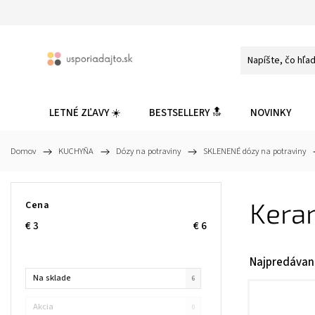
LETNÉ ZĽAVY ☀️
BESTSELLERY 🔝
NOVINKY
Domov
/
KUCHYŇA
/
Dózy na potraviny
/
SKLENENÉ dózy na potraviny
/
Keram
Cena
€
3
€
6
Najpredávan
Na sklade
6
Akcia
0