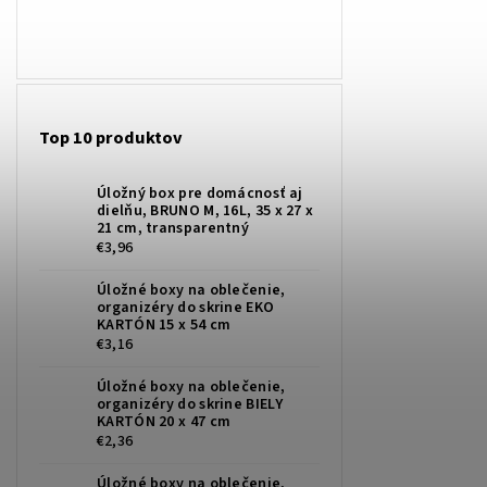
Top 10 produktov
Úložný box pre domácnosť aj
dielňu, BRUNO M, 16L, 35 x 27 x
21 cm, transparentný
€3,96
Úložné boxy na oblečenie,
organizéry do skrine EKO
KARTÓN 15 x 54 cm
€3,16
Úložné boxy na oblečenie,
organizéry do skrine BIELY
KARTÓN 20 x 47 cm
€2,36
Úložné boxy na oblečenie,