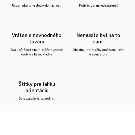
Usporiadali sme stovky domácností
Motiváciu si nenechajte ujsť
Vrátenie nevhodného
Nemusíte byť na to
tovaru
sami
Svoju sťažnosť s nami môžete vybaviť
Objednajte si služby profesionálneho
osobne a bezodkladne
organizátora
Štítky pre ľahkú
orientáciu
Čo je označené, sa nestratí