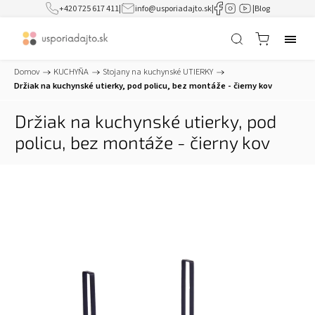
+420 725 617 411
|
info@usporiadajto.sk
|
|
Blog
Domov
/
KUCHYŇA
/
Stojany na kuchynské UTIERKY
/
Držiak na kuchynské utierky, pod policu, bez montáže - čierny kov
Držiak na kuchynské utierky, pod
policu, bez montáže - čierny kov