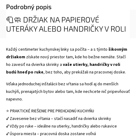
Podrobný popis
🧻🧼 DRŽIAK NA PAPIEROVÉ
UTERÁKY ALEBO HANDRIČKY V ROLI
Každý centimeter kuchynskej linky sa počíta – a s týmto
šikovným
držiakom
získate nový priestor tam, kde ho bežne nemáte. Stačí
ho zavesiť na dvierka skrinky a
vaše utierky, handričky v roli
budú hneď po ruke
, bez toho, aby prekážali na pracovnej doske.
Vďaka jednoduchej inštalácii bez vŕtania sa hodí aj do menších
kuchýň, prenajatých bytov alebo tam, kde nechcete nič pripevňovať
napevno.
⭐ PRAKTICKÉ RIEŠENIE PRE PREHĽADNÚ KUCHYŇU
✔ Zavesenie bez vŕtania – stačí nasadiť na dvierka skrinky
✔ Vždy po ruke – ideálne na utierky, handričky alebo rukavice
✔ Úspora miesta – pracovná doska zostane voľná