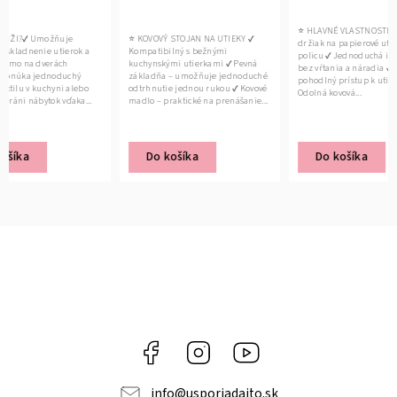
⭐ HLAVNÉ VLASTNOSTI✔ Praktický
⭐ KOVOVÝ STOJAN NA UTIEKY ✔
⭐ HLAVN
držiak na papierové utierky pod
Kompatibilný s bežnými
kuchynsk
policu ✔ Jednoduchá inštalácia
kuchynskými utierkami ✔ Pevná
pod poli
bez vŕtania a náradia ✔ Rýchly a
základňa – umožňuje jednoduché
inštaláci
pohodlný prístup k utierkam ✔
odtrhnutie jednou rukou ✔ Kovové
skrine ✔
Odolná kovová...
madlo – praktické na prenášanie...
prehľadn
Do košíka
Do košíka
Det
Facebook
Instagram
YouTube
info
@
usporiadajto.sk