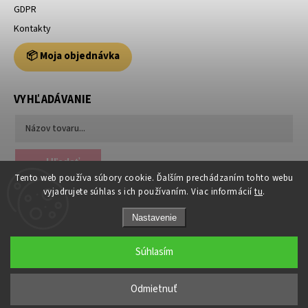
GDPR
Kontakty
📦 Moja objednávka
VYHĽADÁVANIE
Hľadať
Tento web používa súbory cookie. Ďalším prechádzaním tohto webu
vyjadrujete súhlas s ich používaním. Viac informácií
tu
.
Nastavenie
Súhlasím
Copyright 2026
Usporiadajto.sk
. Všetky práva vyhradené.
Odmietnuť
Grafický návrh vytvořil a nakódoval
Shoptak.cz
|
Anque Media