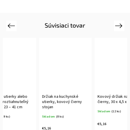
Súvisiaci tovar
Previous
Next
Novi
Držiak na kuchynské
Kovový držiak na utierky,
Závesn
utierky, kovový čierny
čierny, 30 x 4,5 x 13 cm
utierky
stojan
čierny
Skladom
(12 ks)
Skladom
(8 ks)
Vypred
€5,16
€5,16
€10,76