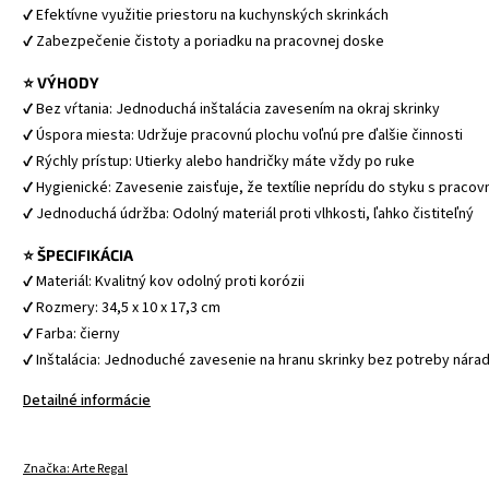
✔ Efektívne využitie priestoru na kuchynských skrinkách
✔ Zabezpečenie čistoty a poriadku na pracovnej doske
⭐ VÝHODY
✔ Bez vŕtania: Jednoduchá inštalácia zavesením na okraj skrinky
✔ Úspora miesta: Udržuje pracovnú plochu voľnú pre ďalšie činnosti
✔ Rýchly prístup: Utierky alebo handričky máte vždy po ruke
✔ Hygienické: Zavesenie zaisťuje, že textílie neprídu do styku s praco
✔ Jednoduchá údržba: Odolný materiál proti vlhkosti, ľahko čistiteľný
⭐ ŠPECIFIKÁCIA
✔ Materiál: Kvalitný kov odolný proti korózii
✔ Rozmery: 34,5 x 10 x 17,3 cm
✔ Farba: čierny
✔ Inštalácia: Jednoduché zavesenie na hranu skrinky bez potreby nárad
Detailné informácie
Značka:
Arte Regal