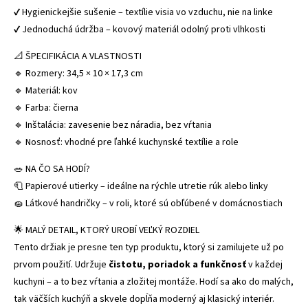
✔ Hygienickejšie sušenie – textílie visia vo vzduchu, nie na linke
✔ Jednoduchá údržba – kovový materiál odolný proti vlhkosti
📐 ŠPECIFIKÁCIA A VLASTNOSTI
🔹 Rozmery: 34,5 × 10 × 17,3 cm
🔹 Materiál: kov
🔹 Farba: čierna
🔹 Inštalácia: zavesenie bez náradia, bez vŕtania
🔹 Nosnosť: vhodné pre ľahké kuchynské textílie a role
🥗 NA ČO SA HODÍ?
🧻 Papierové utierky – ideálne na rýchle utretie rúk alebo linky
🧽 Látkové handričky – v roli, ktoré sú obľúbené v domácnostiach
🌟 MALÝ DETAIL, KTORÝ UROBÍ VEĽKÝ ROZDIEL
Tento držiak je presne ten typ produktu, ktorý si zamilujete už po
prvom použití. Udržuje
čistotu, poriadok a funkčnosť
v každej
kuchyni – a to bez vŕtania a zložitej montáže. Hodí sa ako do malých,
tak väčších kuchýň a skvele dopĺňa moderný aj klasický interiér.