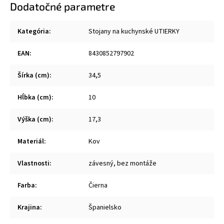
Dodatočné parametre
Kategória
:
Stojany na kuchynské UTIERKY
EAN
:
8430852797902
Šírka (cm)
:
34,5
Hĺbka (cm)
:
10
Výška (cm)
:
17,3
Materiál
:
Kov
Vlastnosti
:
závesný, bez montáže
Farba
:
Čierna
Krajina
:
Španielsko