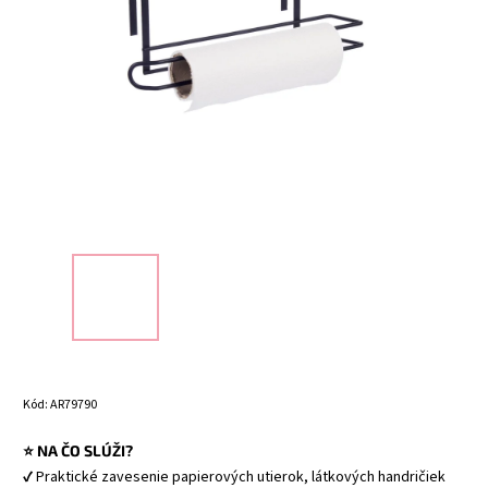
Kód:
AR79790
⭐ NA ČO SLÚŽI?
✔ Praktické zavesenie papierových utierok, látkových handričiek