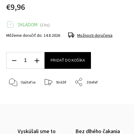
€9,96
SKLADOM
(2 ks)
Môžeme doručiť do:
14.8.2026
Možnosti doručenia
PRIDAŤ DO KOŠÍKA
Opýtať sa
Strážiť
Zdieľať
Vyskúšali sme to
Bez dlhého čakania