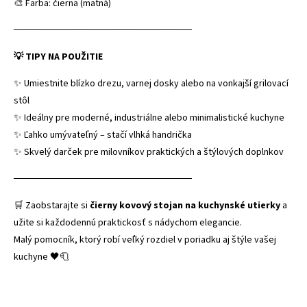
🎨 Farba: čierna (matná)
──────────────────────────
💡 TIPY NA POUŽITIE
✨ Umiestnite blízko drezu, varnej dosky alebo na vonkajší grilovací
stôl
✨ Ideálny pre moderné, industriálne alebo minimalistické kuchyne
✨ Ľahko umývateľný – stačí vlhká handrička
✨ Skvelý darček pre milovníkov praktických a štýlových doplnkov
──────────────────────────
🛒 Zaobstarajte si
čierny kovový stojan na kuchynské utierky
a
užite si každodennú praktickosť s nádychom elegancie.
Malý pomocník, ktorý robí veľký rozdiel v poriadku aj štýle vašej
kuchyne 🖤🧻