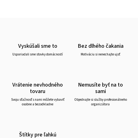
Vyskúšali sme to
Bez dlhého čakania
Usporiadali sme stovky domácností
Motiváciu si nenechajte ujsť
Vrátenie nevhodného
Nemusíte byť na to
tovaru
sami
Svoju sťažnosť s nami môžete vybaviť
Objednajte si služby profesionálneho
osobne a bezodkladne
organizátora
Štítky pre ľahkú