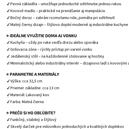
 ✔ Pevná základňa – umožňuje jednoduché odtrhnutie jednou rukou
 ✔ Kovové madlo – praktické na prenášanie aj manipuláciu
 ✔ Bočný doraz – zabráni rozmotaniu role, pomáha pri odtrhnutí
 ✔ Matný čierny dizajn – štýlovo doplní moderné aj industriálne kuchyne
⭐ IDEÁLNE VYUŽITIE DOMA AJ VONKU
 ✔ Kuchyňa – vždy po ruke vedľa drezu alebo sporáka
 ✔ Grilovacia zóna – rýchly prístup pri varení vonku
 ✔ Jedálenský stôl – na každodenné stolovanie aj hostiny
 ✔ Minimalistický alebo industriálny interiér – dizajnovo ladí s kovovým
⭐ PARAMETRE A MATERIÁLY
 ✔ Výška: cca 32,5 cm
 ✔ Priemer základne: cca 13 cm
 ✔ Materiál: Lakovaný kov
 ✔ Farba: Matná čierna
⭐ PREČO SI HO OBĽÚBITE?
 ✔ Funkčný, stabilný a štýlový
 ✔ Skvelý darček pre milovníkov jednoduchých a kvalitných doplnkov