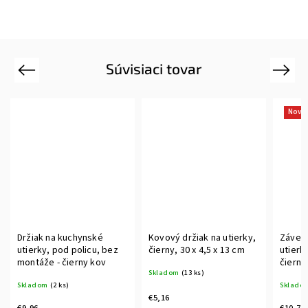
Súvisiaci tovar
Previous
Next
Novi
Držiak na kuchynské
Kovový držiak na utierky,
Závesn
utierky, pod policu, bez
čierny, 30 x 4,5 x 13 cm
utierky
montáže - čierny kov
čierny
Skladom
(13 ks)
Skladom
(2 ks)
Sklado
€5,16