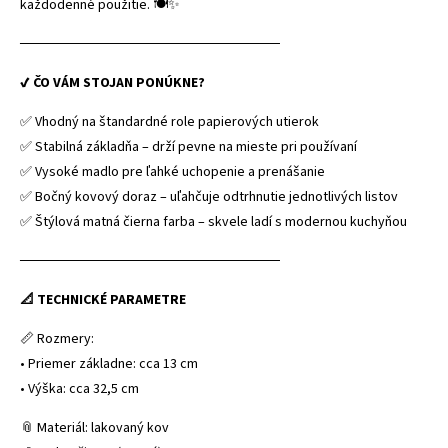
každodenné použitie. 🍽️✨
──────────────────────────
✔ ČO VÁM STOJAN PONÚKNE?
✅ Vhodný na štandardné role papierových utierok
✅ Stabilná základňa – drží pevne na mieste pri používaní
✅ Vysoké madlo pre ľahké uchopenie a prenášanie
✅ Bočný kovový doraz – uľahčuje odtrhnutie jednotlivých listov
✅ Štýlová matná čierna farba – skvele ladí s modernou kuchyňou
──────────────────────────
📐 TECHNICKÉ PARAMETRE
📏 Rozmery:
• Priemer základne: cca 13 cm
• Výška: cca 32,5 cm
📎 Materiál: lakovaný kov