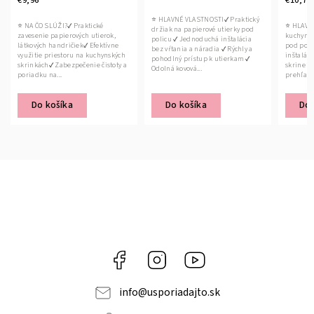
€9,96
€10,76
⭐ HLAVNÉ VLASTNOSTI✔ Praktický
⭐ NA ČO SLÚŽI?✔ Praktické
⭐ HLAVN
držiak na papierové utierky pod
zavesenie papierových utierok,
kuchynsk
policu ✔ Jednoduchá inštalácia
látkových handričiek✔ Efektívne
pod poli
bez vŕtania a náradia ✔ Rýchly a
využitie priestoru na kuchynských
inštaláci
pohodlný prístup k utierkam ✔
skrinkách✔ Zabezpečenie čistoty a
skrine ✔
Odolná kovová...
poriadku na...
prehľadn
Do košíka
Do košíka
Do 
Facebook
Instagram
YouTube
info
@
usporiadajto.sk