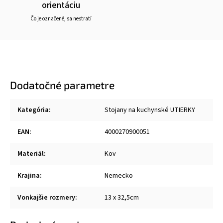
orientáciu
Čo je označené, sa nestratí
Dodatočné parametre
Kategória
:
Stojany na kuchynské UTIERKY
EAN
:
4000270900051
Materiál
:
Kov
Krajina
:
Nemecko
Vonkajšie rozmery
:
‎13 x 32,5cm