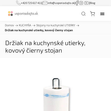
+420 725 617 411
|
info@usporiadajto.sk
|
|
Blog
Domov
/
KUCHYŇA
/
Stojany na kuchynské UTIERKY
/
Držiak na kuchynské utierky, kovový čierny stojan
Držiak na kuchynské utierky,
kovový čierny stojan