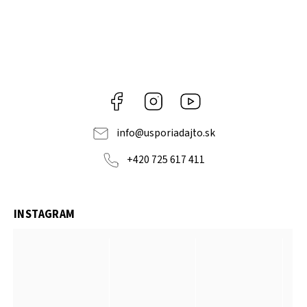
Facebook
Instagram
YouTube
info
@
usporiadajto.sk
+420 725 617 411
INSTAGRAM