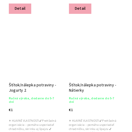
Detail
Detail
Štítok/nálepka potraviny -
Štítok/nálepka potraviny -
Jogurty 2
Nátierky
Ručná výroba, dodanie do 5-7
Ručná výroba, dodanie do 5-7
dní
dní
€1
€1
⭐ HLAVNÉ VLASTNOSTI✔ Prehľadná
⭐ HLAVNÉ VLASTNOSTI✔ Prehľadná
organizácia – pomáha usporiadať
organizácia – pomáha usporiadať
chladničku, skrinku aj špajzu ✔
chladničku, skrinku aj špajzu ✔