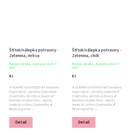
Štítok/nálepka potraviny -
Štítok/nálepka potraviny -
Zelenina, mrkva
Zelenina, chilli
Ručná výroba, dodanie do 5-7
Ručná výroba, dodanie do 5-7
dní
dní
€1
€1
⭐ HLAVNÉ VLASTNOSTI✔ Prehľadná
⭐ HLAVNÉ VLASTNOSTI✔ Prehľadná
organizácia – pomáha usporiadať
organizácia – pomáha usporiadať
chladničku, skrinku aj špajzu ✔
chladničku, skrinku aj špajzu ✔
Kvalitná vinylová fólia – odolný
Kvalitná vinylová fólia – odolný
materiál s dlhou životnosťou ✔
materiál s dlhou životnosťou ✔
Rezacia grafika –...
Rezacia grafika –...
Detail
Detail