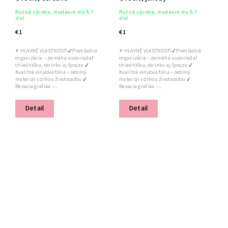
Ručná výroba, dodanie do 5-7
Ručná výroba, dodanie do 5-7
dní
dní
€1
€1
⭐ HLAVNÉ VLASTNOSTI✔ Prehľadná
⭐ HLAVNÉ VLASTNOSTI✔ Prehľadná
organizácia – pomáha usporiadať
organizácia – pomáha usporiadať
chladničku, skrinku aj špajzu ✔
chladničku, skrinku aj špajzu ✔
Kvalitná vinylová fólia – odolný
Kvalitná vinylová fólia – odolný
materiál s dlhou životnosťou ✔
materiál s dlhou životnosťou ✔
Rezacia grafika –...
Rezacia grafika –...
Detail
Detail