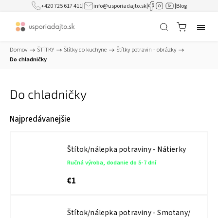
+420 725 617 411
|
info@usporiadajto.sk
|
|
Blog
Domov
/
ŠTÍTKY
/
Štítky do kuchyne
/
Štítky potravin - obrázky
/
Do chladničky
Do chladničky
Najpredávanejšie
Štítok/nálepka potraviny - Nátierky
Ručná výroba, dodanie do 5-7 dní
€1
Štítok/nálepka potraviny - Smotany/