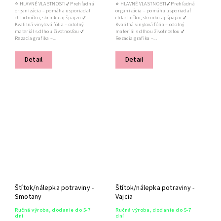
⭐ HLAVNÉ VLASTNOSTI✔ Prehľadná
⭐ HLAVNÉ VLASTNOSTI✔ Prehľadná
organizácia – pomáha usporiadať
organizácia – pomáha usporiadať
chladničku, skrinku aj špajzu ✔
chladničku, skrinku aj špajzu ✔
Kvalitná vinylová fólia – odolný
Kvalitná vinylová fólia – odolný
materiál s dlhou životnosťou ✔
materiál s dlhou životnosťou ✔
Rezacia grafika –...
Rezacia grafika –...
Detail
Detail
Štítok/nálepka potraviny -
Štítok/nálepka potraviny -
Smotany
Vajcia
Ručná výroba, dodanie do 5-7
Ručná výroba, dodanie do 5-7
dní
dní