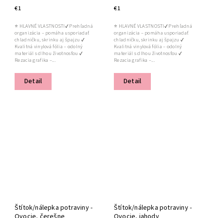
€1
€1
⭐ HLAVNÉ VLASTNOSTI✔ Prehľadná
⭐ HLAVNÉ VLASTNOSTI✔ Prehľadná
organizácia – pomáha usporiadať
organizácia – pomáha usporiadať
chladničku, skrinku aj špajzu ✔
chladničku, skrinku aj špajzu ✔
Kvalitná vinylová fólia – odolný
Kvalitná vinylová fólia – odolný
materiál s dlhou životnosťou ✔
materiál s dlhou životnosťou ✔
Rezacia grafika –...
Rezacia grafika –...
Detail
Detail
Štítok/nálepka potraviny -
Štítok/nálepka potraviny -
Ovocie, čerešne
Ovocie, jahody