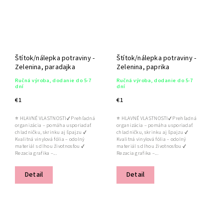
Štítok/nálepka potraviny -
Štítok/nálepka potraviny -
Zelenina, paradajka
Zelenina, paprika
Ručná výroba, dodanie do 5-7
Ručná výroba, dodanie do 5-7
dní
dní
€1
€1
⭐ HLAVNÉ VLASTNOSTI✔ Prehľadná
⭐ HLAVNÉ VLASTNOSTI✔ Prehľadná
organizácia – pomáha usporiadať
organizácia – pomáha usporiadať
chladničku, skrinku aj špajzu ✔
chladničku, skrinku aj špajzu ✔
Kvalitná vinylová fólia – odolný
Kvalitná vinylová fólia – odolný
materiál s dlhou životnosťou ✔
materiál s dlhou životnosťou ✔
Rezacia grafika –...
Rezacia grafika –...
Detail
Detail