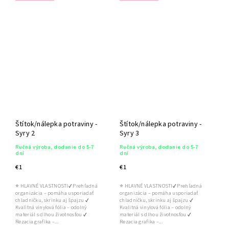
Štítok/nálepka potraviny -
Štítok/nálepka potraviny -
Syry 2
Syry 3
Ručná výroba, dodanie do 5-7
Ručná výroba, dodanie do 5-7
dní
dní
€1
€1
⭐ HLAVNÉ VLASTNOSTI✔ Prehľadná
⭐ HLAVNÉ VLASTNOSTI✔ Prehľadná
organizácia – pomáha usporiadať
organizácia – pomáha usporiadať
chladničku, skrinku aj špajzu ✔
chladničku, skrinku aj špajzu ✔
Kvalitná vinylová fólia – odolný
Kvalitná vinylová fólia – odolný
materiál s dlhou životnosťou ✔
materiál s dlhou životnosťou ✔
Rezacia grafika –...
Rezacia grafika –...