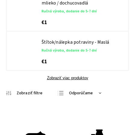
mlieko / dochucovadlá
Ručná výroba, dodanie do 5-7 dní
€1
Štítok/nálepka potraviny - Maslá
Ručná výroba, dodanie do 5-7 dní
€1
Zobraziť viac produktov
Odporúčame
Najlacnejšie
Najdrahšie
Najpredávanejšie
Abecedne