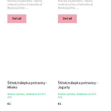
Kvalitná vinylová fólia – odolný
Kvalitná vinylová fólia – odolný
materiál s dlhou životnosťou ✔
materiál s dlhou životnosťou ✔
Rezacia grafika –...
Rezacia grafika –...
Detail
Detail
Štítok/nálepka potraviny -
Štítok/nálepka potraviny -
Mlieko
Jogurty
Ručná výroba, dodanie do 5-7
Ručná výroba, dodanie do 5-7
dní
dní
€1
€1