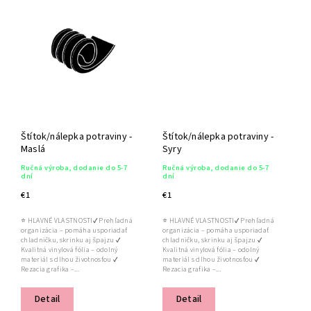
Štítok/nálepka potraviny -
Štítok/nálepka potraviny -
Maslá
Syry
Ručná výroba, dodanie do 5-7
Ručná výroba, dodanie do 5-7
dní
dní
€1
€1
⭐ HLAVNÉ VLASTNOSTI✔ Prehľadná
⭐ HLAVNÉ VLASTNOSTI✔ Prehľadná
organizácia – pomáha usporiadať
organizácia – pomáha usporiadať
chladničku, skrinku aj špajzu ✔
chladničku, skrinku aj špajzu ✔
Kvalitná vinylová fólia – odolný
Kvalitná vinylová fólia – odolný
materiál s dlhou životnosťou ✔
materiál s dlhou životnosťou ✔
Rezacia grafika –...
Rezacia grafika –...
Detail
Detail