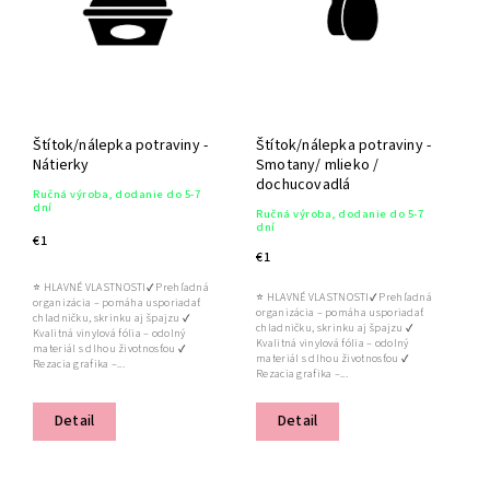
Štítok/nálepka potraviny -
Štítok/nálepka potraviny -
Nátierky
Smotany/ mlieko /
dochucovadlá
Ručná výroba, dodanie do 5-7
dní
Ručná výroba, dodanie do 5-7
dní
€1
€1
⭐ HLAVNÉ VLASTNOSTI✔ Prehľadná
⭐ HLAVNÉ VLASTNOSTI✔ Prehľadná
organizácia – pomáha usporiadať
organizácia – pomáha usporiadať
chladničku, skrinku aj špajzu ✔
chladničku, skrinku aj špajzu ✔
Kvalitná vinylová fólia – odolný
Kvalitná vinylová fólia – odolný
materiál s dlhou životnosťou ✔
materiál s dlhou životnosťou ✔
Rezacia grafika –...
Rezacia grafika –...
Detail
Detail