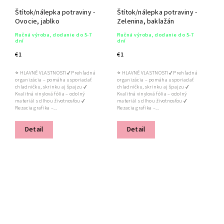
Štítok/nálepka potraviny -
Štítok/nálepka potraviny -
Ovocie, jablko
Zelenina, baklažán
Ručná výroba, dodanie do 5-7
Ručná výroba, dodanie do 5-7
dní
dní
€1
€1
⭐ HLAVNÉ VLASTNOSTI✔ Prehľadná
⭐ HLAVNÉ VLASTNOSTI✔ Prehľadná
organizácia – pomáha usporiadať
organizácia – pomáha usporiadať
chladničku, skrinku aj špajzu ✔
chladničku, skrinku aj špajzu ✔
Kvalitná vinylová fólia – odolný
Kvalitná vinylová fólia – odolný
materiál s dlhou životnosťou ✔
materiál s dlhou životnosťou ✔
Rezacia grafika –...
Rezacia grafika –...
Detail
Detail