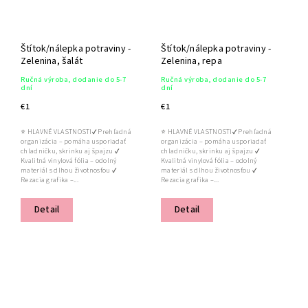
Štítok/nálepka potraviny -
Štítok/nálepka potraviny -
Zelenina, šalát
Zelenina, repa
Ručná výroba, dodanie do 5-7
Ručná výroba, dodanie do 5-7
dní
dní
€1
€1
⭐ HLAVNÉ VLASTNOSTI✔ Prehľadná
⭐ HLAVNÉ VLASTNOSTI✔ Prehľadná
organizácia – pomáha usporiadať
organizácia – pomáha usporiadať
chladničku, skrinku aj špajzu ✔
chladničku, skrinku aj špajzu ✔
Kvalitná vinylová fólia – odolný
Kvalitná vinylová fólia – odolný
materiál s dlhou životnosťou ✔
materiál s dlhou životnosťou ✔
Rezacia grafika –...
Rezacia grafika –...
Detail
Detail