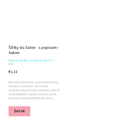
Štítky do šatne - s popisom -
Sukne
Ručná výroba, dodanie do 3-7
dní
€1,12
Ako jednoduchšie si usporiadať skriňu,
komodu, krabice či iné úložné
priestory ako pomocou nálepiek, keď je
hneď každému podľa obrázku jasné,
čo je tam uložené?Pomôžte nielen...
Detail