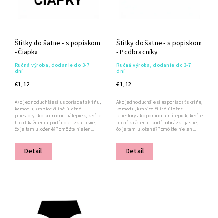
Štítky do šatne - s popiskom
Štítky do šatne - s popiskom
- Čiapka
- Podbradníky
Ručná výroba, dodanie do 3-7
Ručná výroba, dodanie do 3-7
dní
dní
€1,12
€1,12
Ako jednoduchšie si usporiadať skriňu,
Ako jednoduchšie si usporiadať skriňu,
komodu, krabice či iné úložné
komodu, krabice či iné úložné
priestory ako pomocou nálepiek, keď je
priestory ako pomocou nálepiek, keď je
hneď každému podľa obrázku jasné,
hneď každému podľa obrázku jasné,
čo je tam uložené?Pomôžte nielen...
čo je tam uložené?Pomôžte nielen...
Detail
Detail