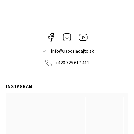
Facebook
Instagram
YouTube
info
@
usporiadajto.sk
+420 725 617 411
INSTAGRAM