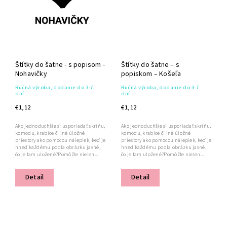
Štítky do šatne - s popisom -
Štítky do šatne – s
Nohavičky
popiskom – Košeľa
Ručná výroba, dodanie do 3-7
Ručná výroba, dodanie do 3-7
dní
dní
€1,12
€1,12
Ako jednoduchšie si usporiadať skriňu,
Ako jednoduchšie si usporiadať skriňu,
komodu, krabice či iné úložné
komodu, krabice či iné úložné
priestory ako pomocou nálepiek, keď je
priestory ako pomocou nálepiek, keď je
hneď každému podľa obrázku jasné,
hneď každému podľa obrázku jasné,
čo je tam uložené?Pomôžte nielen...
čo je tam uložené?Pomôžte nielen...
Detail
Detail