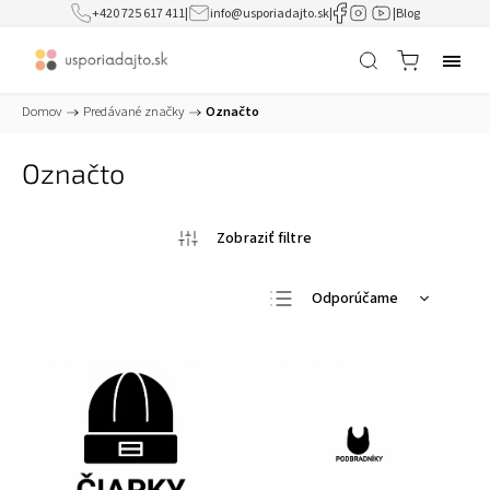
+420 725 617 411
|
info@usporiadajto.sk
|
|
Blog
Domov
/
Predávané značky
/
Označto
Označto
Odporúčame
Najlacnejšie
Najdrahšie
Najpredávanejšie
Abecedne