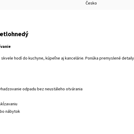
Česko
vetlohnedý
ívanie
 skvele hodí do kuchyne, kúpeľne aj kancelárie. Ponúka premyslené detaily
vhadzovanie odpadu bez neustáleho otvárania
skĺzavaniu
ebo nábytok