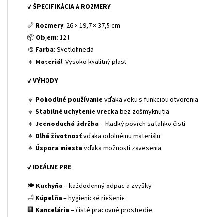
✔
ŠPECIFIKÁCIA A ROZMERY
📏
Rozmery
: 26 × 19,7 × 37,5 cm
📦
Objem
: 12 l
🎨
Farba
: Svetlohnedá
🔹
Materiál
: Vysoko kvalitný plast
✔
VÝHODY
🔹
Pohodlné používanie
vďaka veku s funkciou otvorenia
🔹
Stabilné uchytenie vrecka
bez zošmyknutia
🔹
Jednoduchá údržba
– hladký povrch sa ľahko čistí
🔹
Dlhá životnosť
vďaka odolnému materiálu
🔹
Úspora miesta
vďaka možnosti zavesenia
✔
IDEÁLNE PRE
🍽
Kuchyňa
– každodenný odpad a zvyšky
🛁
Kúpeľňa
– hygienické riešenie
🏢
Kancelária
– čisté pracovné prostredie