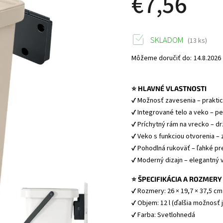
€7,56
SKLADOM
(13 ks)
Môžeme doručiť do:
14.8.2026
⭐ HLAVNÉ VLASTNOSTI
✔ Možnosť zavesenia – prakti
✔ Integrované telo a veko – pe
✔ Príchytný rám na vrecko – dr
✔ Veko s funkciou otvorenia –
✔ Pohodlná rukoväť – ľahké pre
✔ Moderný dizajn – elegantný 
⭐ ŠPECIFIKÁCIA A ROZMERY
✔ Rozmery: 26 × 19,7 × 37,5 cm
✔ Objem: 12 l (ďalšia možnosť j
✔ Farba: Svetlohnedá 