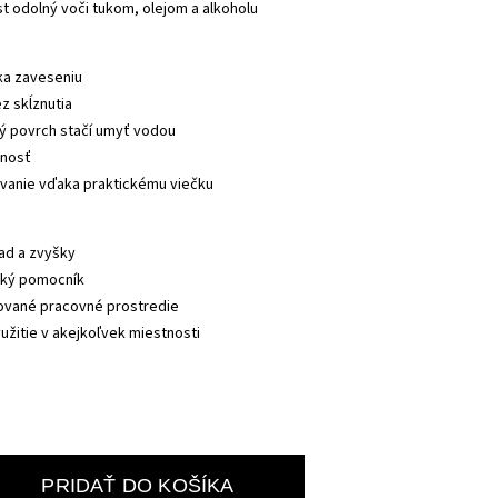
st odolný voči tukom, olejom a alkoholu 
ka zaveseniu
z skĺznutia 
ý povrch stačí umyť vodou 
tnosť 
vanie vďaka praktickému viečku 
d a zvyšky 
cký pomocník 
zované pracovné prostredie 
žitie v akejkoľvek miestnosti 
PRIDAŤ DO KOŠÍKA