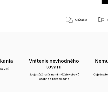
Opýtať sa
akania
Vrátenie nevhodného
Nemus
tovaru
te ujsť
Svoju sťažnosť s nami môžete vybaviť
Objednajte
osobne a bezodkladne