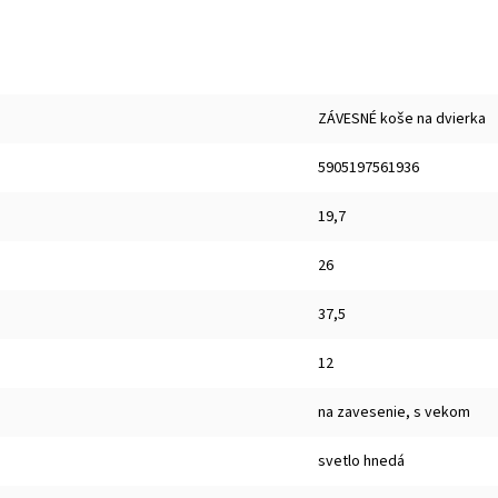
ZÁVESNÉ koše na dvierka
5905197561936
19,7
26
37,5
12
na zavesenie, s vekom
svetlo hnedá