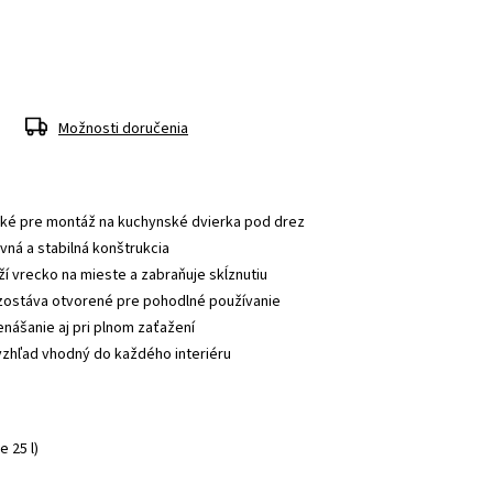
Možnosti doručenia
cké pre montáž na kuchynské dvierka pod drez
vná a stabilná konštrukcia 
ží vrecko na mieste a zabraňuje skĺznutiu 
 zostáva otvorené pre pohodlné používanie 
nášanie aj pri plnom zaťažení 
vzhľad vhodný do každého interiéru 
 
e 25 l)