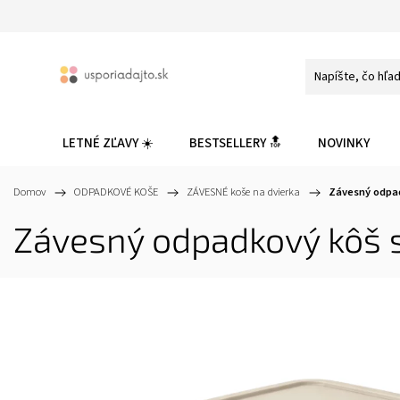
LETNÉ ZĽAVY ☀️
BESTSELLERY 🔝
NOVINKY
Domov
/
ODPADKOVÉ KOŠE
/
ZÁVESNÉ koše na dvierka
/
Závesný odpad
Závesný odpadkový kôš s