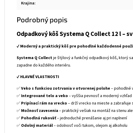
Krajina
:
Podrobný popis
Odpadkový kôš Systema Q Collect 12 l – s
✔
Moderný a praktický kôš pre pohodlné každodenné použ
Systema Q Collect
je štýlový a funkčný odpadkový kôš, ktorý sa
zapadne do každého interiéru.
✔
HLAVNÉ VLASTNOSTI
✅
Veko s funkciou zotrvania v otvorenej polohe
– pohodlné 
✅
Integrované telo a veko
– vyššia pevnosť a moderný vzhľad
✅
Pripínací rám na vrecko
– drží vrecko na mieste a zabraňuje 
✅
Možnosť zavesenia
– praktický vešiak na montáž na stenu al
✅
Pohodlná rukoväť
– jednoduché prenášanie aj pri naplnení
✅
Odolný materiál
– odolnosť voči tukom, olejom aj alkoholu