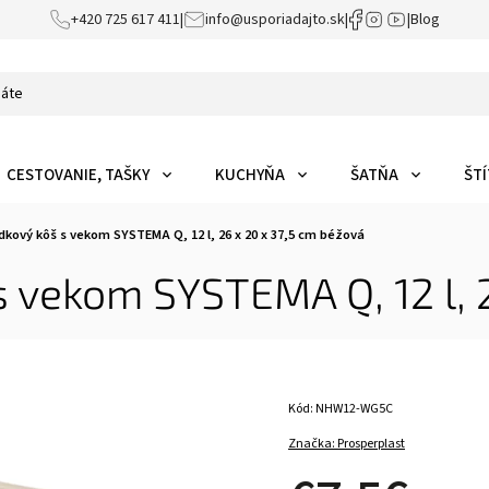
+420 725 617 411
|
info@usporiadajto.sk
|
|
Blog
CESTOVANIE, TAŠKY
KUCHYŇA
ŠATŇA
ŠTÍ
kový kôš s vekom SYSTEMA Q, 12 l, 26 x 20 x 37,5 cm béžová
 vekom SYSTEMA Q, 12 l, 2
Kód:
NHW12-WG5C
Značka:
Prosperplast