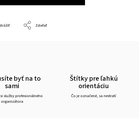
Strážiť
Zdieľať
íte byť na to
Štítky pre ľahkú
sami
orientáciu
 si služby profesionálneho
Čo je označené, sa nestratí
organizátora