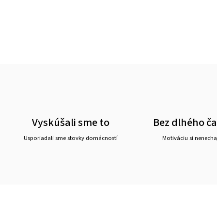
Vyskúšali sme to
Bez dlhého č
Usporiadali sme stovky domácností
Motiváciu si nenechaj