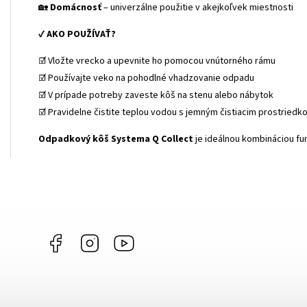
🏡
Domácnosť
– univerzálne použitie v akejkoľvek miestnosti
✔
AKO POUŽÍVAŤ?
☑️ Vložte vrecko a upevnite ho pomocou vnútorného rámu
☑️ Používajte veko na pohodlné vhadzovanie odpadu
☑️ V prípade potreby zaveste kôš na stenu alebo nábytok
☑️ Pravidelne čistite teplou vodou s jemným čistiacim prostriedk
Odpadkový kôš Systema Q Collect
je ideálnou kombináciou fu
Facebook
Instagram
YouTube