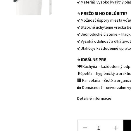
✔ Materiál: Vysoko kvalitný pla
⭐ PREČO SI HO OBĽÚBITE?
✔ Možnosť úspory miesta vďa
✔ Stabilné uchytenie vrecka be
✔ Jednoduché čistenie – hladk
✔ Vysoká odolnosť a dlhá živo
✔ Uľahčuje každodenné uprato
⭐ IDEÁLNE PRE
🍽 Kuchyňa – každodenný odpa
 Kúpeľňa – hygienický a prakti
🏢 Kancelária – čisté a organi
🏡 Domácnosť – univerzálne vyu
Detailné informácie