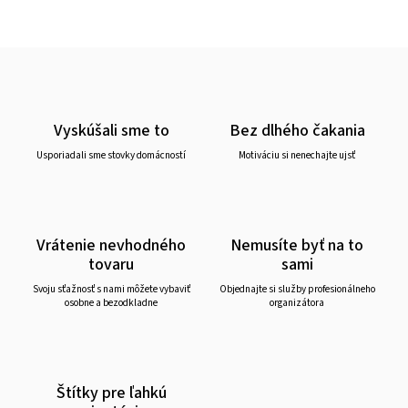
Vyskúšali sme to
Bez dlhého čakania
Usporiadali sme stovky domácností
Motiváciu si nenechajte ujsť
Vrátenie nevhodného
Nemusíte byť na to
tovaru
sami
Svoju sťažnosť s nami môžete vybaviť
Objednajte si služby profesionálneho
osobne a bezodkladne
organizátora
Štítky pre ľahkú