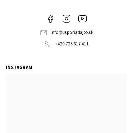
Facebook
Instagram
YouTube
info
@
usporiadajto.sk
+420 725 617 411
INSTAGRAM