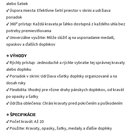
alebo šatiek
✔ Úspora miesta: Efektívne šetrí priestor v skrini a udržiava
poriadok
✔ 360° prístup: Každá kravata je ľahko dostupná z každého uhla bez
potreby premiestňovania
✔ Univerzálne využitie: Môže slúžiť aj na usporiadanie medailí,
opaskov a ďalších doplnkov
⭐ VÝHODY
✔ Rýchly prístup: Jednoduché a rýchle vybratie tej správnej kravaty
alebo doplnku
✔ Poriadok v skrini: Udržiava všetky doplnky organizované a na
dosah ruky
✔ Flexibilita: Vhodný pre rôzne druhy pánskych doplnkov, od kravát
po opasky a šatky
✔ Údržba oblečenia: Chráni kravaty pred pokrčením a poškodením
⭐ ŠPECIFIKÁCIE
✔ Počet kravát: Až 20
✔ Použitie: Kravaty, opasky, šatky, medaily a ďalšie doplnky