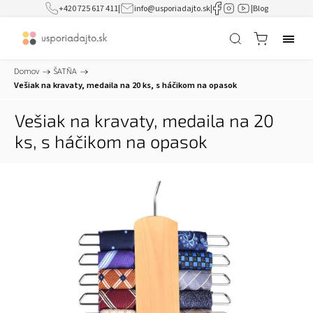
+420 725 617 411
|
info@usporiadajto.sk
|
|
Blog
Domov
/
ŠATŇA
/
Vešiak na kravaty, medaila na 20 ks, s háčikom na opasok
Vešiak na kravaty, medaila na 20
ks, s háčikom na opasok