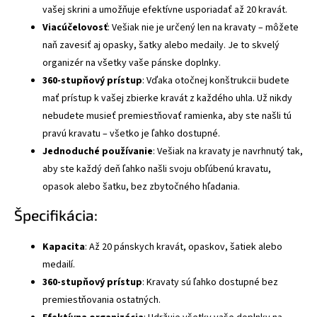
vašej skrini a umožňuje efektívne usporiadať až 20 kravát.
Viacúčelovosť
: Vešiak nie je určený len na kravaty – môžete
naň zavesiť aj opasky, šatky alebo medaily. Je to skvelý
organizér na všetky vaše pánske doplnky.
360-stupňový prístup
: Vďaka otočnej konštrukcii budete
mať prístup k vašej zbierke kravát z každého uhla. Už nikdy
nebudete musieť premiestňovať ramienka, aby ste našli tú
pravú kravatu – všetko je ľahko dostupné.
Jednoduché používanie
: Vešiak na kravaty je navrhnutý tak,
aby ste každý deň ľahko našli svoju obľúbenú kravatu,
opasok alebo šatku, bez zbytočného hľadania.
Špecifikácia:
Kapacita
: Až 20 pánskych kravát, opaskov, šatiek alebo
medailí.
360-stupňový prístup
: Kravaty sú ľahko dostupné bez
premiestňovania ostatných.