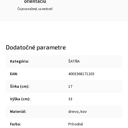
orientáciu
Čo je označené, sa nestratí
Dodatočné parametre
Kategória
:
ŠATŇA
EAN
:
4003368171203
Šírka (cm)
:
17
Výška (cm)
:
33
Materiál
:
drevo, kov
Farba
:
Prírodné