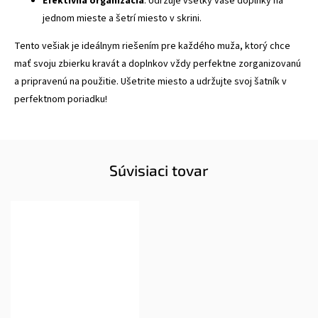
Efektívna organizácia
: Udržuje všetky vaše doplnky na
jednom mieste a šetrí miesto v skrini.
Tento vešiak je ideálnym riešením pre každého muža, ktorý chce
mať svoju zbierku kravát a doplnkov vždy perfektne zorganizovanú
a pripravenú na použitie. Ušetrite miesto a udržujte svoj šatník v
perfektnom poriadku!
Súvisiaci tovar