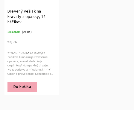
Drevený vešiak na
kravaty a opasky, 12
háčikov
Skladom
(28 ks)
€8,76
⭐ VLASTNOSTI✔ 12 kovových
háčikov: Umožňuje zavesenie
opaskov, kravát alebo iných
doplnkov✔ Kompaktný dizajn:
Nezaberie veľa miesta v skrini✔
Odolné prevedenie: Kombinácia...
Do košíka