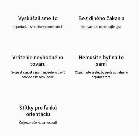
Vyskúšali sme to
Bez dlhého čakania
Usporiadali sme stovky domácností
Motiváciu si nenechajte ujsť
Vrátenie nevhodného
Nemusíte byť na to
tovaru
sami
Svoju sťažnosť s nami môžete vybaviť
Objednajte si služby profesionálneho
osobne a bezodkladne
organizátora
Štítky pre ľahkú
orientáciu
Čo je označené, sa nestratí