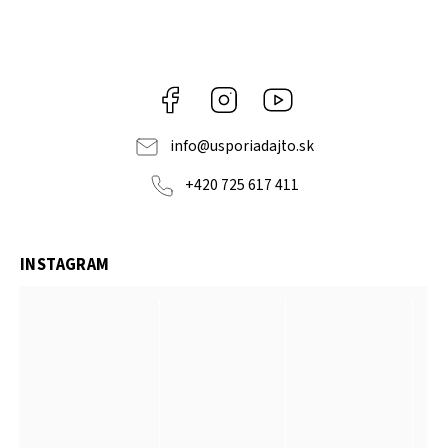
Facebook
Instagram
YouTube
info
@
usporiadajto.sk
+420 725 617 411
INSTAGRAM