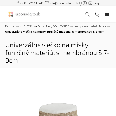
+420 725 617 411
|
info@usporiadajto.sk
|
|
Blog
Domov
/
KUCHYŇA
/
Organizéry DO LEDNICE
/
Kryty a náhradné viečka
/
Univerzálne viečko na misky, funkčný materiál s membránou S 7-9cm
Univerzálne viečko na misky,
funkčný materiál s membránou S 7-
9cm