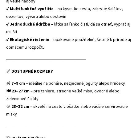
aj veľké nádoby
✔
Multifunkčné využitie
– na kysnutie cesta, zakrytie šalátov,
dezertov, vývaru alebo cestovín
✔
Jednoduchá údržba
– látka sa ľahko čistí, dá sa otrieť, vyprať aj
usušiť
✔
Ekologické riešenie
– opakovane použitelné, šetrné k prírode aj
domácemu rozpočtu
──────────────────────────
📏
DOSTUPNÉ ROZMERY
🥣
7–9 cm
– ideálne na poháre, nezjedené jogurty alebo hrnčeky
🍽
23–27 cm
– pre taniere, stredne veľké misy, ovocné alebo
zeleninové šaláty
🍲
28–32 cm
– skvelé na cesto v ošatke alebo väčšie servírovacie
misky
──────────────────────────