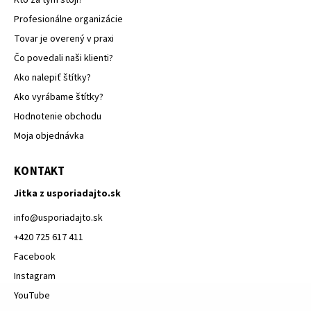
Kto za tým stojí?
Profesionálne organizácie
Tovar je overený v praxi
Čo povedali naši klienti?
Ako nalepiť štítky?
Ako vyrábame štítky?
Hodnotenie obchodu
Moja objednávka
KONTAKT
Jitka z usporiadajto.sk
info
@
usporiadajto.sk
+420 725 617 411
Facebook
Instagram
YouTube