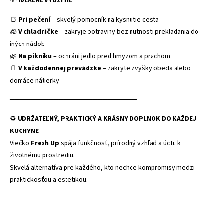
💡
IDEÁLNE VYUŽITIE
🍞
Pri pečení
– skvelý pomocník na kysnutie cesta
🧊
V chladničke
– zakryje potraviny bez nutnosti prekladania do
iných nádob
🌿
Na pikniku
– ochráni jedlo pred hmyzom a prachom
🫙
V každodennej prevádzke
– zakryte zvyšky obeda alebo
domáce nátierky
──────────────────────────
♻️
UDRŽATEĽNÝ, PRAKTICKÝ A KRÁSNY DOPLNOK DO KAŽDEJ
KUCHYNE
Viečko
Fresh Up
spája funkčnosť, prírodný vzhľad a úctu k
životnému prostrediu.
Skvelá alternatíva pre každého, kto nechce kompromisy medzi
praktickosťou a estetikou.