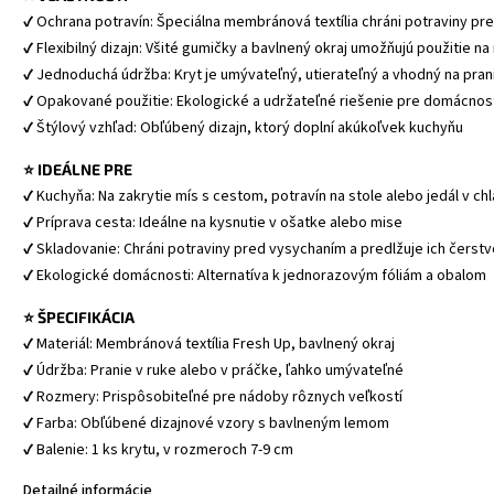
✔ Ochrana potravín: Špeciálna membránová textília chráni potraviny p
✔ Flexibilný dizajn: Všité gumičky a bavlnený okraj umožňujú použitie 
✔ Jednoduchá údržba: Kryt je umývateľný, utierateľný a vhodný na pran
✔ Opakované použitie: Ekologické a udržateľné riešenie pre domácnos
✔ Štýlový vzhľad: Obľúbený dizajn, ktorý doplní akúkoľvek kuchyňu
⭐ IDEÁLNE PRE
✔ Kuchyňa: Na zakrytie mís s cestom, potravín na stole alebo jedál v ch
✔ Príprava cesta: Ideálne na kysnutie v ošatke alebo mise
✔ Skladovanie: Chráni potraviny pred vysychaním a predlžuje ich čerst
✔ Ekologické domácnosti: Alternatíva k jednorazovým fóliám a obalom
⭐ ŠPECIFIKÁCIA
✔ Materiál: Membránová textília Fresh Up, bavlnený okraj
✔ Údržba: Pranie v ruke alebo v práčke, ľahko umývateľné
✔ Rozmery: Prispôsobiteľné pre nádoby rôznych veľkostí
✔ Farba: Obľúbené dizajnové vzory s bavlneným lemom
✔ Balenie: 1 ks krytu, v rozmeroch 7-9 cm
Detailné informácie