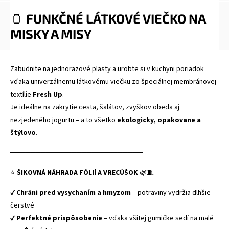
🫙
FUNKČNÉ LÁTKOVÉ VIEČKO NA
MISKY A MISY
Zabudnite na jednorazové plasty a urobte si v kuchyni poriadok
vďaka univerzálnemu látkovému viečku zo špeciálnej membránovej
textílie
Fresh Up
.
Je ideálne na zakrytie cesta, šalátov, zvyškov obeda aj
nezjedeného jogurtu – a to všetko
ekologicky, opakovane a
štýlovo
.
──────────────────────────
⭐
ŠIKOVNÁ NÁHRADA FÓLIÍ A VRECÚŠOK
🌿🧵
✔
Chráni pred vysychaním a hmyzom
– potraviny vydržia dlhšie
čerstvé
✔
Perfektné prispôsobenie
– vďaka všitej gumičke sedí na malé