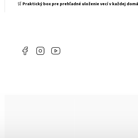
🛒
Praktický box pre prehľadné uloženie vecí v každej domá
Facebook
Instagram
YouTube