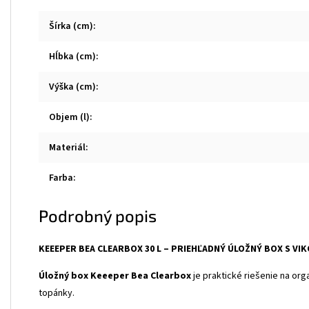
Šírka (cm)
:
Hĺbka (cm)
:
Výška (cm)
:
Objem (l)
:
Materiál
:
Farba
:
Podrobný popis
KEEEPER BEA CLEARBOX 30 L – PRIEHĽADNÝ ÚLOŽNÝ BOX S VI
Úložný box Keeeper Bea Clearbox
je praktické riešenie na org
topánky.