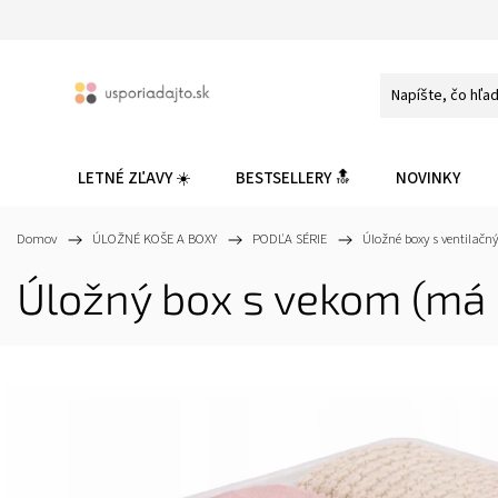
LETNÉ ZĽAVY ☀️
BESTSELLERY 🔝
NOVINKY
Domov
/
ÚLOŽNÉ KOŠE A BOXY
/
PODĽA SÉRIE
/
Úložné boxy s ventilač
Úložný box s vekom (má 2