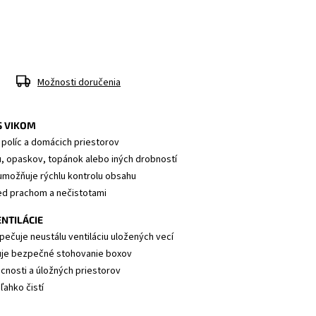
Možnosti doručenia
S VIKOM
, políc a domácich priestorov
lu, opaskov, topánok alebo iných drobností
umožňuje rýchlu kontrolu obsahu
red prachom a nečistotami
NTILÁCIE
pečuje neustálu ventiláciu uložených vecí
ňuje bezpečné stohovanie boxov
cnosti a úložných priestorov
ľahko čistí