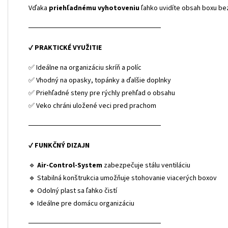
Vďaka
priehľadnému vyhotoveniu
ľahko uvidíte obsah boxu be
──────────────────────────
✔
PRAKTICKÉ VYUŽITIE
✅ Ideálne na organizáciu skríň a políc
✅ Vhodný na opasky, topánky a ďalšie doplnky
✅ Priehľadné steny pre rýchly prehľad o obsahu
✅ Veko chráni uložené veci pred prachom
──────────────────────────
✔
FUNKČNÝ DIZAJN
🔹
Air-Control-System
zabezpečuje stálu ventiláciu
🔹 Stabilná konštrukcia umožňuje stohovanie viacerých boxov
🔹 Odolný plast sa ľahko čistí
🔹 Ideálne pre domácu organizáciu
──────────────────────────