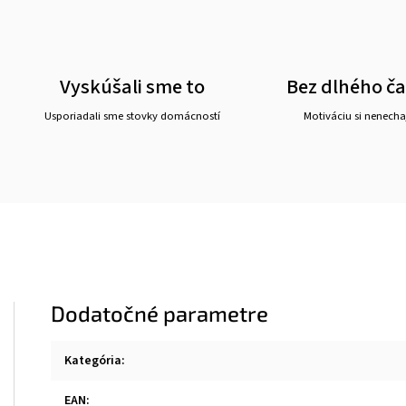
Vyskúšali sme to
Bez dlhého č
Usporiadali sme stovky domácností
Motiváciu si nenechaj
Dodatočné parametre
Kategória
:
EAN
: