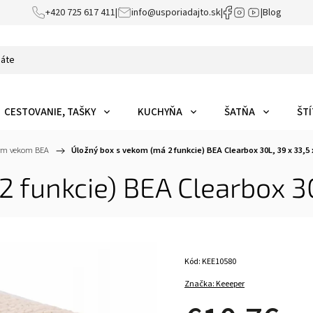
+420 725 617 411
|
info@usporiadajto.sk
|
|
Blog
CESTOVANIE, TAŠKY
KUCHYŇA
ŠATŇA
ŠTÍ
ným vekom BEA
/
Úložný box s vekom (má 2 funkcie) BEA Clearbox 30L, 39 x 33,5 
 funkcie) BEA Clearbox 30
Kód:
KEE10580
Značka:
Keeeper