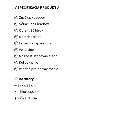
✔
ŠPECIFIKÁCIA PRODUKTU
📦 Značka: Keeeper
📦 Séria: Bea Clearbox
📦 Objem: 30 litrov
📦 Materiál: plast
📦 Farba: transparentná
📦 Veko: áno
📦 Možnosť stohovania: áno
📦 Kolieska: nie
📦 Vhodné pre potraviny: nie
📏
Rozmery:
↔️ Šírka: 39 cm
↗ Hĺbka: 33,5 cm
↕️ Výška: 32 cm
──────────────────────────