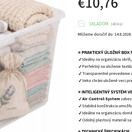
€10,76
SKLADOM
(40 ks)
Môžeme doručiť do:
14.8.2026
⭐ PRAKTICKÝ ÚLOŽNÝ BOX 
 ✔ Ideálny na organizáciu skríň
 ✔ Perfektný na uloženie texti
 ✔ Transparentné prevedenie 
 ✔ Veko chráni uložené veci p
⭐ INTELIGENTNÝ SYSTÉM VE
 ✔ 
Air-Control-System
 zabez
 ✔ Stabilná konštrukcia umož
 ✔ Ideálne na organizáciu domá
 ✔ Odolný plastový materiál sa 
⭐ TECHNICKÉ ŠPECIFIKÁCIE