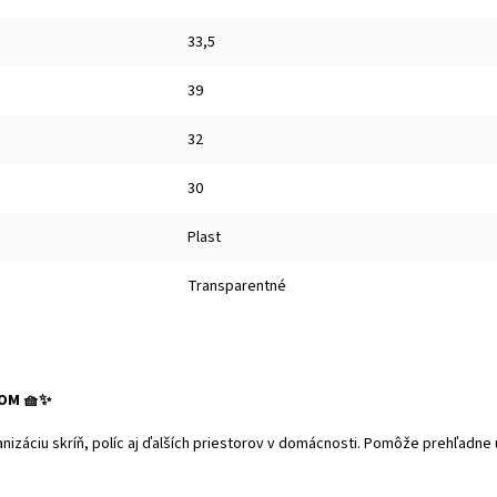
33,5
39
32
30
Plast
Transparentné
KOM 🧺✨
anizáciu skríň, políc aj ďalších priestorov v domácnosti. Pomôže prehľadne