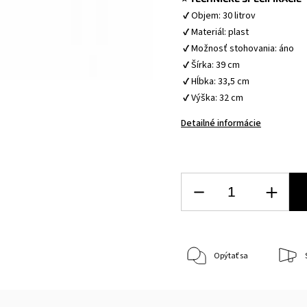
 ✔ Objem: 30 litrov
 ✔ Materiál: plast
 ✔ Možnosť stohovania: áno
 ✔ Šírka: 39 cm
 ✔ Hĺbka: 33,5 cm
 ✔ Výška: 32 cm
Detailné informácie
Opýtať sa