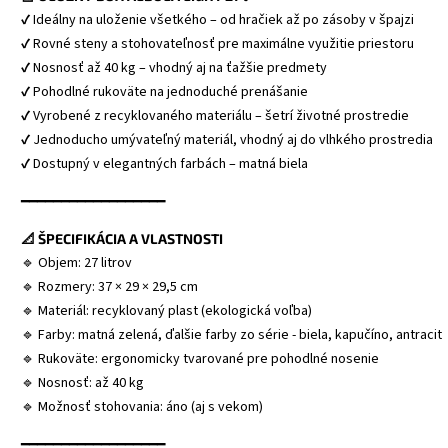
✔ Ideálny na uloženie všetkého – od hračiek až po zásoby v špajzi
✔ Rovné steny a stohovateľnosť pre maximálne využitie priestoru
✔ Nosnosť až 40 kg – vhodný aj na ťažšie predmety
✔ Pohodlné rukoväte na jednoduché prenášanie
✔ Vyrobené z recyklovaného materiálu – šetrí životné prostredie
✔ Jednoducho umývateľný materiál, vhodný aj do vlhkého prostredia
✔ Dostupný v elegantných farbách – matná biela
━━━━━━━━━━━━━━━━━━
📐 ŠPECIFIKÁCIA A VLASTNOSTI
🔹 Objem: 27 litrov
🔹 Rozmery: 37 × 29 × 29,5 cm
🔹 Materiál: recyklovaný plast (ekologická voľba)
🔹 Farby: matná zelená, ďalšie farby zo série - biela, kapučíno, antracit
🔹 Rukoväte: ergonomicky tvarované pre pohodlné nosenie
🔹 Nosnosť: až 40 kg
🔹 Možnosť stohovania: áno (aj s vekom)
━━━━━━━━━━━━━━━━━━