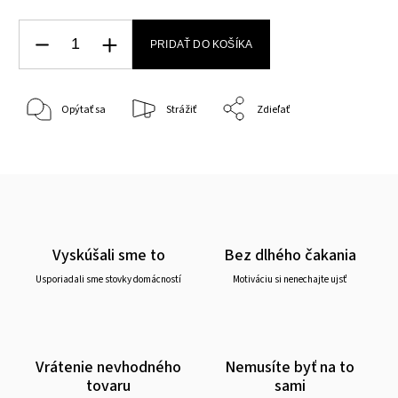
PRIDAŤ DO KOŠÍKA
Opýtať sa
Strážiť
Zdieľať
Vyskúšali sme to
Bez dlhého čakania
Usporiadali sme stovky domácností
Motiváciu si nenechajte ujsť
Vrátenie nevhodného
Nemusíte byť na to
tovaru
sami