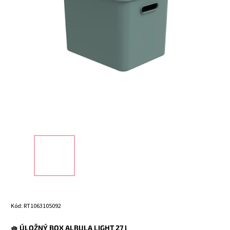
Kód:
RT1063105092
🧺 ÚLOŽNÝ BOX ALBULA LIGHT 27 l