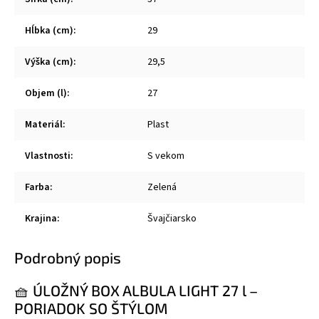
Hĺbka (cm)
:
29
Výška (cm)
:
29,5
Objem (l)
:
27
Materiál
:
Plast
Vlastnosti
:
S vekom
Farba
:
Zelená
Krajina
:
Švajčiarsko
Podrobný popis
🧺 ÚLOŽNÝ BOX ALBULA LIGHT 27 l –
PORIADOK SO ŠTÝLOM