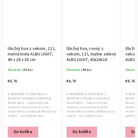
Úložný box s vekom, 12 l,
Úložný box, rovný s
Úložný
matná biela ALBU LIGHT,
vekom, 12 l, matne zelený
vekom,
40 x 24 x 18 cm
ALBU LIGHT, 40x24x18
ALBU L
Skladom
(42 ks)
Skladom
(40 ks)
Sklado
€6,76
€6,76
€8,76
⭐ MODERNÉ ÚLOŽNÉ BOXY S
⭐ MODERNÉ ÚLOŽNÉ BOXY S
⭐ MODER
ROVNÝMI STENAMI A VIEKOM ✔
ROVNÝMI STENAMI A VIEKOM ✔
ROVNÝMI
Rovné steny – žiadne kónické
Rovné steny – žiadne kónické
Rovné st
skosenie, maximálne využitie
skosenie, maximálne využitie
skosenie
vnútorného priestoru ✔ Modulárny
vnútorného priestoru ✔ Modulárny
vnútorné
systém – viac veľkostí pre...
systém – viac veľkostí pre...
systém – 
Do košíka
Do košíka
Do 