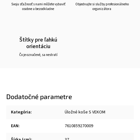
Svoju sťažnosť s nami môžete vybaviť
Objednajte si služby profesionálneho
osobne a bezodkladne
organizátora
Štítky pre ľahkú
orientáciu
Čo je označené, sa nestratí
Dodatočné parametre
Kategória
:
Úložné koše S VEKOM
EAN
:
7610859270009
Šírka (cm)
:
37