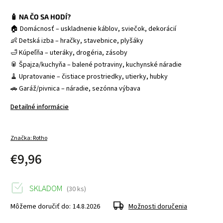
🧴 NA ČO SA HODÍ?
🏠 Domácnosť – uskladnenie káblov, sviečok, dekorácií
👶 Detská izba – hračky, stavebnice, plyšáky
🛁 Kúpeľňa – uteráky, drogéria, zásoby
🥫 Špajza/kuchyňa – balené potraviny, kuchynské náradie
🧹 Upratovanie – čistiace prostriedky, utierky, hubky
🚗 Garáž/pivnica – náradie, sezónna výbava
Detailné informácie
Značka:
Rotho
€9,96
SKLADOM
(30 ks)
Môžeme doručiť do:
14.8.2026
Možnosti doručenia