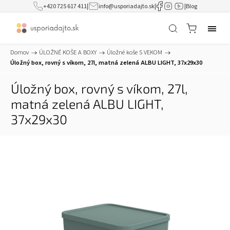
+420 725 617 411
|
info@usporiadajto.sk
|
|
Blog
Domov
/
ÚLOŽNÉ KOŠE A BOXY
/
Úložné koše S VEKOM
/
Úložný box, rovný s víkom, 27l, matná zelená ALBU LIGHT, 37x29x30
Úložný box, rovný s víkom, 27l,
matná zelená ALBU LIGHT,
37x29x30