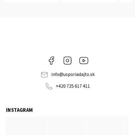
Facebook
Instagram
YouTube
info
@
usporiadajto.sk
+420 725 617 411
INSTAGRAM