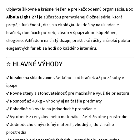
Objavte šikovné a krásne riešenie pre každodennú organizáciu. Box
Albula Light 27 l
je súčasťou premyslenej úložnej série, ktorá
prepája funkčnosť, dizajn a ekológiu. Je ideálny na ukladanie
hračiek, domácich potrieb, zásob v špajzi alebo kúpeľňovej
drogérie. Vzhľadom na čistý dizajn, praktické rúčky a širokú paletu
elegantných farieb sa hodí do každého interiéru.
⭐ HLAVNÉ VÝHODY
✔ Ideálne na skladovanie všetkého – od hračiek až po zásoby v
špajzi
✔ Rovné steny a stohovateľnosť pre maximálne využitie priestoru
✔ Nosnosť až 40 kg – vhodný aj na ťažšie predmety
✔ Pohodlné rukoväte na jednoduché prenášanie
✔ Vyrobené z recyklovaného materiálu – šetrí životné prostredie
✔ Jednoducho umývateľný materiál, vhodný aj do vlhkého
prostredia