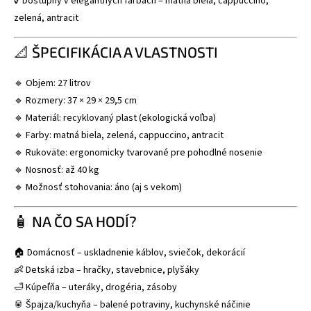
✔ Dostupný v elegantných farbách – matná biela, cappuccino,
zelená, antracit
📐 ŠPECIFIKÁCIA A VLASTNOSTI
🔹 Objem: 27 litrov
🔹 Rozmery: 37 × 29 × 29,5 cm
🔹 Materiál: recyklovaný plast (ekologická voľba)
🔹 Farby: matná biela, zelená, cappuccino, antracit
🔹 Rukoväte: ergonomicky tvarované pre pohodlné nosenie
🔹 Nosnosť: až 40 kg
🔹 Možnosť stohovania: áno (aj s vekom)
🧴 NA ČO SA HODÍ?
🏠 Domácnosť – uskladnenie káblov, sviečok, dekorácií
👶 Detská izba – hračky, stavebnice, plyšáky
🛁 Kúpeľňa – uteráky, drogéria, zásoby
🥫 Špajza/kuchyňa – balené potraviny, kuchynské náčinie