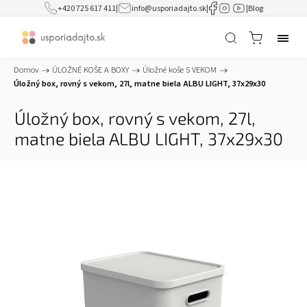
+420 725 617 411
|
info@usporiadajto.sk
|
|
Blog
Domov
/
ÚLOŽNÉ KOŠE A BOXY
/
Úložné koše S VEKOM
/
Úložný box, rovný s vekom, 27l, matne biela ALBU LIGHT, 37x29x30
Úložný box, rovný s vekom, 27l,
matne biela ALBU LIGHT, 37x29x30