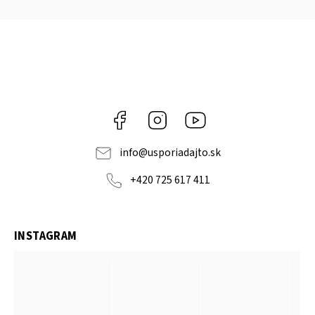
Facebook
Instagram
YouTube
info
@
usporiadajto.sk
+420 725 617 411
INSTAGRAM