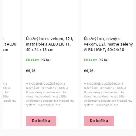
Úložný box s vekom, 12 l,
Úložný box, rovný s
Úložný
matná biela ALBU LIGHT,
vekom, 12 l, matne zelený
vekom,
40 x 24 x 18 cm
ALBU LIGHT, 40x24x18
ALBU L
Skladom
(42 ks)
Skladom
(40 ks)
Sklado
€6,76
€6,76
€8,76
⭐ MODERNÉ ÚLOŽNÉ BOXY S
⭐ MODERNÉ ÚLOŽNÉ BOXY S
⭐ MODER
ROVNÝMI STENAMI A VIEKOM ✔
ROVNÝMI STENAMI A VIEKOM ✔
ROVNÝMI
Rovné steny – žiadne kónické
Rovné steny – žiadne kónické
Rovné st
skosenie, maximálne využitie
skosenie, maximálne využitie
skosenie
vnútorného priestoru ✔ Modulárny
vnútorného priestoru ✔ Modulárny
vnútorné
systém – viac veľkostí pre...
systém – viac veľkostí pre...
systém – 
Do košíka
Do košíka
Do 