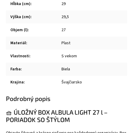
Hĺbka (cm)
:
29
Výška (cm)
:
29,5
Objem (l)
:
27
Materiál
:
Plast
Vlastnosti
:
S vekom
Farba
:
Biela
Krajina
:
Švajčiarsko
Podrobný popis
🧺 ÚLOŽNÝ BOX ALBULA LIGHT 27 l –
PORIADOK SO ŠTÝLOM