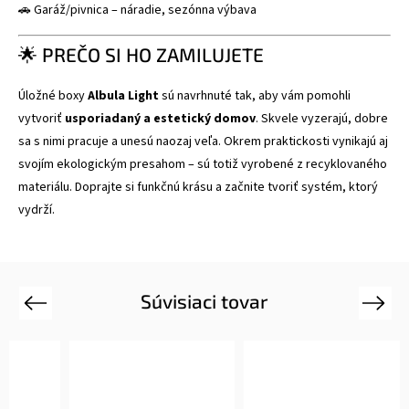
🚗 Garáž/pivnica – náradie, sezónna výbava
🌟 PREČO SI HO ZAMILUJETE
Úložné boxy
Albula Light
sú navrhnuté tak, aby vám pomohli
vytvoriť
usporiadaný a estetický domov
. Skvele vyzerajú, dobre
sa s nimi pracuje a unesú naozaj veľa. Okrem praktickosti vynikajú aj
svojím ekologickým presahom – sú totiž vyrobené z recyklovaného
materiálu. Doprajte si funkčnú krásu a začnite tvoriť systém, ktorý
vydrží.
Súvisiaci tovar
Previous
Next