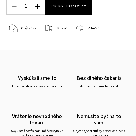
PRIDAŤ DO KOŠÍKA
Opýtať sa
Strážiť
Zdieľať
Vyskúšali sme to
Bez dlhého čakania
Usporiadali sme stovky domácností
Motiváciu si nenechajte ujsť
Vrátenie nevhodného
Nemusíte byť na to
tovaru
sami
Svoju sťažnosť s nami môžete vybaviť
Objednajte si služby profesionálneho
osobne a bezodkladne
organizátora