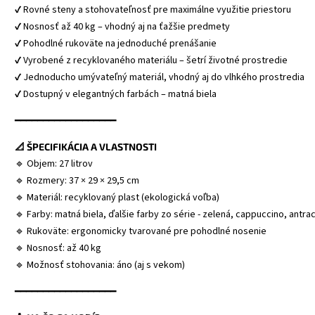
✔ Rovné steny a stohovateľnosť pre maximálne využitie priestoru
✔ Nosnosť až 40 kg – vhodný aj na ťažšie predmety
✔ Pohodlné rukoväte na jednoduché prenášanie
✔ Vyrobené z recyklovaného materiálu – šetrí životné prostredie
✔ Jednoducho umývateľný materiál, vhodný aj do vlhkého prostredia
✔ Dostupný v elegantných farbách – matná biela
━━━━━━━━━━━━━━━━━━
📐 ŠPECIFIKÁCIA A VLASTNOSTI
🔹 Objem: 27 litrov
🔹 Rozmery: 37 × 29 × 29,5 cm
🔹 Materiál: recyklovaný plast (ekologická voľba)
🔹 Farby: matná biela, ďalšie farby zo série - zelená, cappuccino, antrac
🔹 Rukoväte: ergonomicky tvarované pre pohodlné nosenie
🔹 Nosnosť: až 40 kg
🔹 Možnosť stohovania: áno (aj s vekom)
━━━━━━━━━━━━━━━━━━