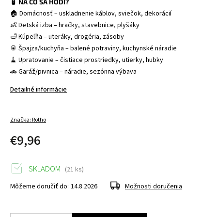
🧴 NA ČO SA HODÍ?
🏠 Domácnosť – uskladnenie káblov, sviečok, dekorácií
👶 Detská izba – hračky, stavebnice, plyšáky
🛁 Kúpeľňa – uteráky, drogéria, zásoby
🥫 Špajza/kuchyňa – balené potraviny, kuchynské náradie
🧹 Upratovanie – čistiace prostriedky, utierky, hubky
🚗 Garáž/pivnica – náradie, sezónna výbava
Detailné informácie
Značka:
Rotho
€9,96
SKLADOM
(21 ks)
Môžeme doručiť do:
14.8.2026
Možnosti doručenia