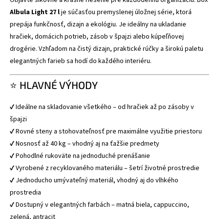
Objavte šikovné a krásne riešenie pre každodennú organizáciu. Box
Albula Light 27 l
je súčasťou premyslenej úložnej série, ktorá
prepája funkčnosť, dizajn a ekológiu. Je ideálny na ukladanie
hračiek, domácich potrieb, zásob v špajzi alebo kúpeľňovej
drogérie. Vzhľadom na čistý dizajn, praktické rúčky a širokú paletu
elegantných farieb sa hodí do každého interiéru.
⭐ HLAVNÉ VÝHODY
✔ Ideálne na skladovanie všetkého – od hračiek až po zásoby v
špajzi
✔ Rovné steny a stohovateľnosť pre maximálne využitie priestoru
✔ Nosnosť až 40 kg – vhodný aj na ťažšie predmety
✔ Pohodlné rukoväte na jednoduché prenášanie
✔ Vyrobené z recyklovaného materiálu – šetrí životné prostredie
✔ Jednoducho umývateľný materiál, vhodný aj do vlhkého
prostredia
✔ Dostupný v elegantných farbách – matná biela, cappuccino,
zelená, antracit