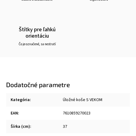
Štítky pre ľahkú
orientáciu
Čo je označené, sa nestratí
Dodatočné parametre
Kategória
:
Úložné koše S VEKOM
EAN
:
7610859270023
Šírka (cm)
:
37