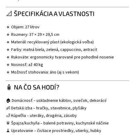
📐 ŠPECIFIKÁCIA A VLASTNOSTI
🔹 Objem: 27 litrov
🔹 Rozmery: 37 × 29 × 29,5 cm
🔹 Materiál: recyklovaný plast (ekologická voľba)
🔹 Farby: matná biela, zelená, cappuccino, antracit
🔹 Rukoväte: ergonomicky tvarované pre pohodlné nosenie
🔹 Nosnosť: až 40 kg
🔹 Možnosť stohovania: áno (aj s vekom)
🧴 NA ČO SA HODÍ?
🏠 Domácnosť – uskladnenie káblov, sviečok, dekorácií
👶 Detská izba – hračky, stavebnice, plyšáky
🛁 Kúpeľňa – uteráky, drogéria, zásoby
🥫 Špajza/kuchyňa – balené potraviny, kuchynské náčinie
🧹 Upratovanie – čistiace prostriedky, utierky, hubky