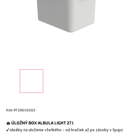
Kód:
RT1063101023
🧺 ÚLOŽNÝ BOX ALBULA LIGHT 27 l
✔ Ideálny na uloženie všetkého – od hračiek až po zásoby v špajzi