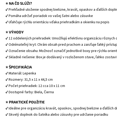
⭐ NA ČO SLÚŽI?
✔ Prehľadné uloženie spodnej bielizne, kravát, opaskov a ďalších dopl
✔ Pomáha udržať poriadok vo vašej šatni alebo zásuvke
✔ Uľahčuje rýchlu orientáciu vďaka priehradkám a okienku na popis
⭐ VÝHODY
✔ 12 oddelených priehradiek: Umožňujú efektívnu organizáciu rôznych
✔ Odnímateľný kryt: Chráni obsah pred prachom a zaisťuje ľahký prístu
✔ Označenie obsahu: Možnosť označiť jednotlivé boxy pre rýchlu orient
✔ Skladné riešenie: Box je dodávaný v rozloženom stave, ľahko zostavi
⭐ ŠPECIFIKÁCIA
✔ Materiál: Lepenka
✔ Rozmery: 31,5 x 11 x 44,5 cm
✔ Počet priehradiek: 12 
cca 10 x 11 cm
✔ Dostupné farby: Biela, Čierna
⭐ PRAKTICKÉ POUŽITIE
✔ Ideálne pre organizáciu kravát, opaskov, spodnej bielizne a ďalších 
✔ Skvelý doplnok do šatníka alebo zásuvky pre udržanie poriadku