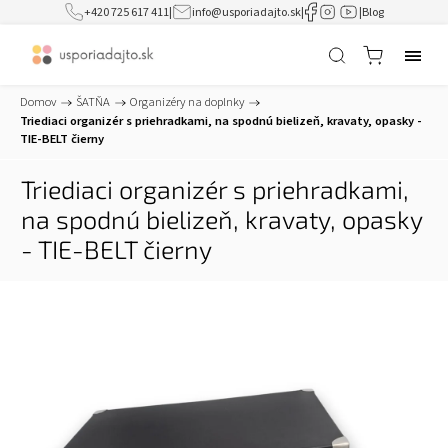
+420 725 617 411
|
info@usporiadajto.sk
|
|
Blog
Domov
/
ŠATŇA
/
Organizéry na doplnky
/
Triediaci organizér s priehradkami, na spodnú bielizeň, kravaty, opasky -
TIE-BELT čierny
Triediaci organizér s priehradkami,
na spodnú bielizeň, kravaty, opasky
- TIE-BELT čierny