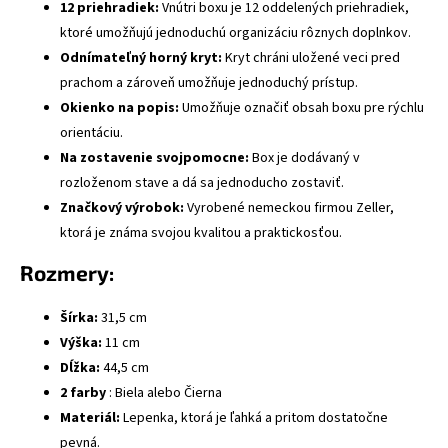
12 priehradiek:
Vnútri boxu je 12 oddelených priehradiek,
ktoré umožňujú jednoduchú organizáciu rôznych doplnkov.
Odnímateľný horný kryt:
Kryt chráni uložené veci pred
prachom a zároveň umožňuje jednoduchý prístup.
Okienko na popis:
Umožňuje označiť obsah boxu pre rýchlu
orientáciu.
Na zostavenie svojpomocne:
Box je dodávaný v
rozloženom stave a dá sa jednoducho zostaviť.
Značkový výrobok:
Vyrobené nemeckou firmou Zeller,
ktorá je známa svojou kvalitou a praktickosťou.
Rozmery:
Šírka:
31,5 cm
Výška:
11 cm
Dĺžka:
44,5 cm
2 farby
: Biela alebo
Čierna
Materiál:
Lepenka, ktorá je ľahká a pritom dostatočne
pevná.