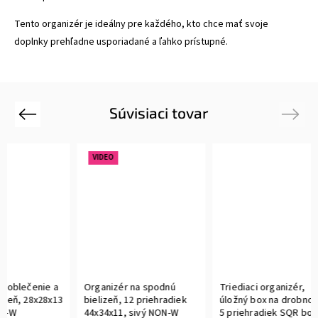
Tento organizér je ideálny pre každého, kto chce mať svoje
doplnky prehľadne usporiadané a ľahko prístupné.
Súvisiaci tovar
Previous
Next
VIDEO
enie a
Organizér na spodnú
Triediaci organizér,
8x28x13
bielizeň, 12 priehradiek
úložný box na drobnosti,
44x34x11, sivý NON-W
5 priehradiek SQR box, 19