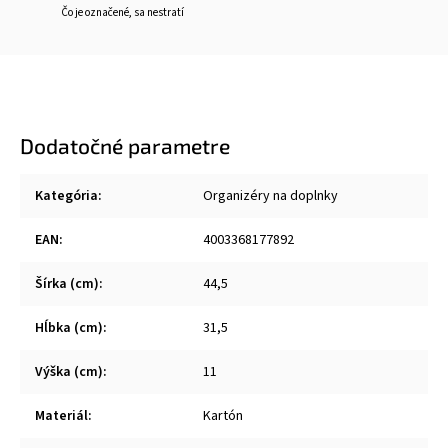
Čo je označené, sa nestratí
Dodatočné parametre
Kategória
:
Organizéry na doplnky
EAN
:
4003368177892
Šírka (cm)
:
44,5
Hĺbka (cm)
:
31,5
Výška (cm)
:
11
Materiál
:
Kartón