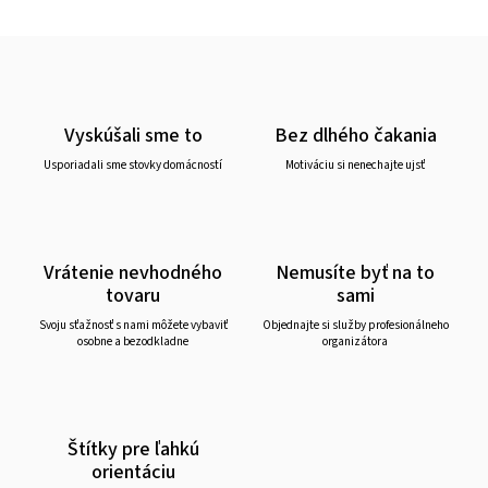
Vyskúšali sme to
Bez dlhého čakania
Usporiadali sme stovky domácností
Motiváciu si nenechajte ujsť
Vrátenie nevhodného
Nemusíte byť na to
tovaru
sami
Svoju sťažnosť s nami môžete vybaviť
Objednajte si služby profesionálneho
osobne a bezodkladne
organizátora
Štítky pre ľahkú
orientáciu