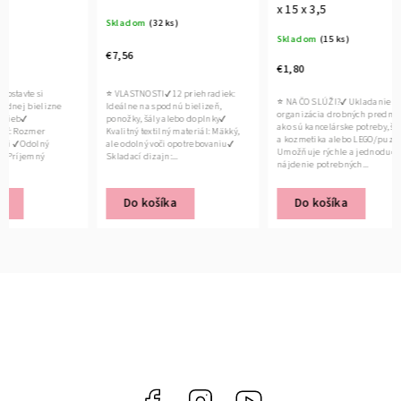
x 15 x 3,5
Skladom
(32 ks)
Skladom
(15 ks)
€7,56
€1,80
i
⭐ VLASTNOSTI✔ 12 priehradiek:
⭐ NA ČO SLÚŽI?✔ Ukladanie a
lizne
Ideálne na spodnú bielizeň,
organizácia drobných predmetov,
ponožky, šály alebo doplnky✔
ako sú kancelárske potreby, šperky
er
Kvalitný textilný materiál: Mäkký,
a kozmetika alebo LEGO/puzzle✔
ný
ale odolný voči opotrebovaniu✔
Umožňuje rýchle a jednoduché
ý
Skladací dizajn:...
nájdenie potrebných...
Do košíka
Do košíka
Facebook
Instagram
YouTube