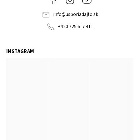
info
@
usporiadajto.sk
+420 725 617 411
INSTAGRAM