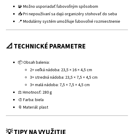
🧩 Možno usporiadať ľubovoľným spôsobom
📥 Pri nepoužívaní sa dajú organizéry stohovať do seba
📍 Modulárny systém umožňuje ľubovoľné rozmiestnenie
📐 TECHNICKÉ PARAMETRE
📦 Obsah balenia:
2× veľká nádoba: 23,5 × 16 × 4,5 cm
3× stredná nádoba: 23,5 × 7,5 × 4,5 cm
3× malá nádoba: 7,5 × 7,5 × 4,5 cm
⚖ Hmotnosť: 280 g
🎨 Farba: biela
📎 Materiál: plast
💡 TIPY NA VYUŽITIE