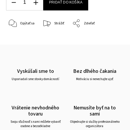
PRIDAŤ DO KOŠÍKA
Opýtať sa
Strážiť
Zdieľať
Vyskúšali sme to
Bez dlhého čakania
Usporiadali sme stovky domácností
Motiváciu si nenechajte ujsť
Vrátenie nevhodného
Nemusíte byť na to
tovaru
sami
Svoju sťažnosť s nami môžete vybaviť
Objednajte si služby profesionálneho
osobne a bezodkladne
organizátora