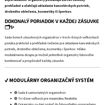
prehľadné a uľahčujú ukladanie kancelárskych potrieb,
drobného oblečenia, kozmetiky či šperkov.
DOKONALÝ PORIADOK V KAŽDEJ ZÁSUVKE
🗂️✨
Sada ôsmich zásuvkových organizérov v troch rôznych veľkostiach
ponúka praktické a prehľadné riešenie pre ukladanie kancelárskych
potrieb, drobného oblečenia, kozmetiky i šperkov. Vďaka
modulárnemu dizajnu je možné jednotlivé organizéry ľubovoľne
kombinovať a prispôsobiť každej zásuvke.
✔ MODULÁRNY ORGANIZAČNÝ SYSTÉM
🟢 Sada 8 samostatných organizérov
🟢 Tri rôzne veľkosti pre maximálnu flexibilitu
🟢 Organizéry sa dajú spájať do ľubovoľného usporiadania