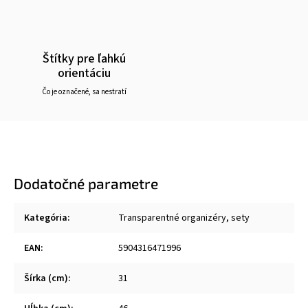
Štítky pre ľahkú
orientáciu
Čo je označené, sa nestratí
Dodatočné parametre
Kategória
:
Transparentné organizéry, sety
EAN
:
5904316471996
Šírka (cm)
:
31