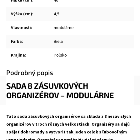
Hĺbka (cm)
:
46
Výška (cm)
:
4,5
Vlastnosti
:
modulárne
Farba
:
Biela
Krajina
:
Poľsko
Podrobný popis
SADA 8 ZÁSUVKOVÝCH
ORGANIZÉROV – MODULÁRNE
Táto sada zásuvkových organizérov sa skladá z 8 nezávislých
organizérov v troch rôznych veľkostiach. Organizéry sa dajú
spájať dohromady a vytvoriť tak jeden celok s ľubovoľným
usporiadaním. Organizéry pomáhajú udržať zásuvky