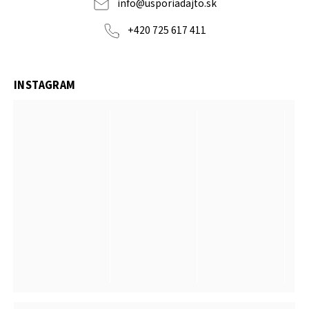
info
@
usporiadajto.sk
+420 725 617 411
INSTAGRAM