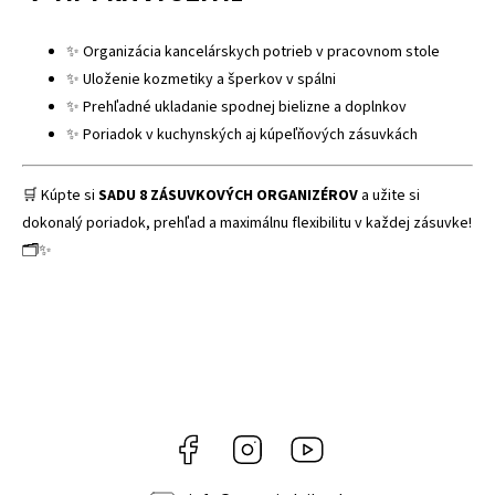
✨ Organizácia kancelárskych potrieb v pracovnom stole
✨ Uloženie kozmetiky a šperkov v spálni
✨ Prehľadné ukladanie spodnej bielizne a doplnkov
✨ Poriadok v kuchynských aj kúpeľňových zásuvkách
🛒 Kúpte si
SADU 8 ZÁSUVKOVÝCH ORGANIZÉROV
a užite si
dokonalý poriadok, prehľad a maximálnu flexibilitu v každej zásuvke!
🗂️✨
Facebook
Instagram
YouTube