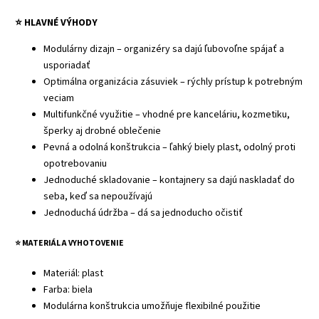
⭐ HLAVNÉ VÝHODY
Modulárny dizajn – organizéry sa dajú ľubovoľne spájať a
usporiadať
Optimálna organizácia zásuviek – rýchly prístup k potrebným
veciam
Multifunkčné využitie – vhodné pre kanceláriu, kozmetiku,
šperky aj drobné oblečenie
Pevná a odolná konštrukcia – ľahký biely plast, odolný proti
opotrebovaniu
Jednoduché skladovanie – kontajnery sa dajú naskladať do
seba, keď sa nepoužívajú
Jednoduchá údržba – dá sa jednoducho očistiť
⭐
MATERIÁL A VYHOTOVENIE
Materiál: plast
Farba: biela
Modulárna konštrukcia umožňuje flexibilné použitie