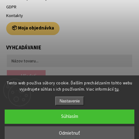
GDPR
Kontakty
📦 Moja objednávka
VYHĽADÁVANIE
Hľadať
Tento web používa súbory cookie. Ďalším prechádzaním tohto webu
vyjadrujete súhlas s ich používaním. Viac informácií
tu
.
Nastavenie
Súhlasím
Copyright 2026
Usporiadajto.sk
. Všetky práva vyhradené.
Odmietnuť
Grafický návrh vytvořil a nakódoval
Shoptak.cz
|
Anque Media