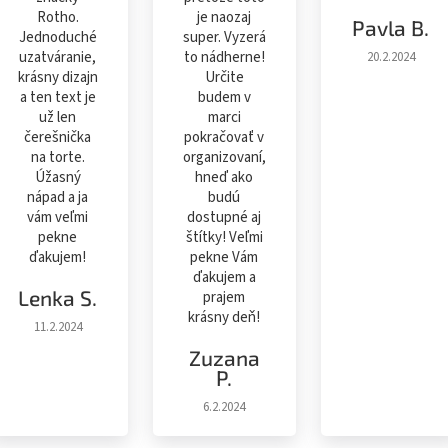
Rotho.
je naozaj
Pavla B.
Jednoduché
super. Vyzerá
uzatváranie,
to nádherne!
20.2.2024
krásny dizajn
Určite
a ten text je
budem v
už len
marci
čerešnička
pokračovať v
na torte.
organizovaní,
Úžasný
hneď ako
nápad a ja
budú
vám veľmi
dostupné aj
pekne
štítky! Veľmi
ďakujem!
pekne Vám
ďakujem a
Lenka S.
prajem
krásny deň!
11.2.2024
Zuzana
P.
6.2.2024