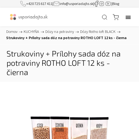
+420 725 617 411
|
info@usporiadajto.sk
|
|
Blog
Domov
/
KUCHYŇA
/
Dózy na potraviny
/
Dózy Rotho loft BLACK
/
Strukoviny + Prílohy sada dóz na potraviny ROTHO LOFT 12 ks - čierna
Strukoviny + Prílohy sada dóz na
potraviny ROTHO LOFT 12 ks -
čierna