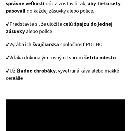
správne veľkosti
dóz a zostavili tak,
aby tieto sety
pasovali
do každej zásuvky alebo police.
✔Predstavte si, že uložíte
celú špajzu do jednej
zásuvky
alebo police
✔Vyrába ich
švajčiarska
spoločnosť ROTHO
✔Vďaka dokonalým rovným tvarom
šetria miesto
✔Už
žiadne chrobáky
, vyvetraná káva alebo mäkké
cereálie