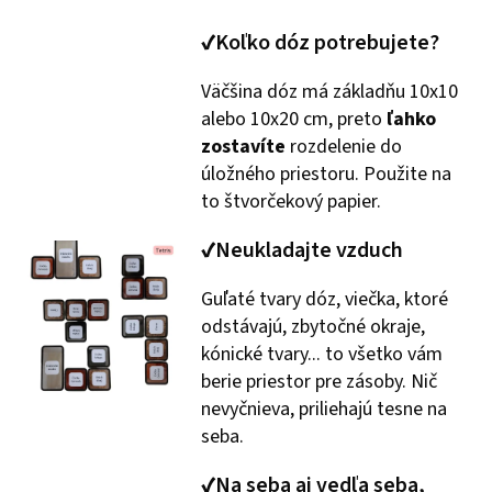
✔Koľko dóz potrebujete?
Väčšina dóz má základňu 10x10
alebo 10x20 cm, preto
ľahko
zostavíte
rozdelenie do
úložného priestoru. Použite na
to štvorčekový papier.
✔Neukladajte vzduch
Guľaté tvary dóz, viečka, ktoré
odstávajú, zbytočné okraje,
kónické tvary... to všetko vám
berie priestor pre zásoby. Nič
nevyčnieva, priliehajú tesne na
seba.
✔Na seba aj vedľa seba,