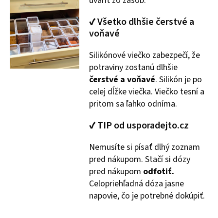
uvariť zo zásob.
✔ Všetko dlhšie čerstvé a
voňavé
Silikónové viečko zabezpečí, že
potraviny zostanú dlhšie
čerstvé a voňavé
. Silikón je po
celej dĺžke viečka. Viečko tesní a
pritom sa ľahko odníma.
✔ TIP od usporadejto.cz
Nemusíte si písať dlhý zoznam
pred nákupom. Stačí si dózy
pred nákupom
odfotiť.
Celopriehľadná dóza jasne
napovie, čo je potrebné dokúpiť.