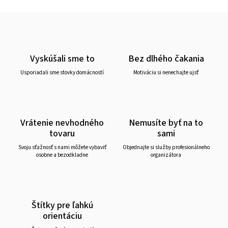
Vyskúšali sme to
Bez dlhého čakania
Usporiadali sme stovky domácností
Motiváciu si nenechajte ujsť
Vrátenie nevhodného
Nemusíte byť na to
tovaru
sami
Svoju sťažnosť s nami môžete vybaviť
Objednajte si služby profesionálneho
osobne a bezodkladne
organizátora
Štítky pre ľahkú
orientáciu