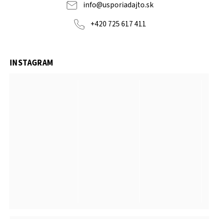
info
@
usporiadajto.sk
+420 725 617 411
INSTAGRAM