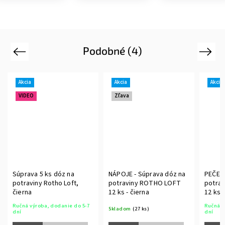
Podobné (4)
Previous
Next
Akcia
Akcia
Zľava
a
NÁPOJE - Súprava dóz na
PEČENIE - Súprava dóz na
ft,
potraviny ROTHO LOFT
potraviny ROTHO LOFT
12 ks - čierna
12 ks - čierna
 do 5-7
Ručná výroba, dodanie do 5-7
Skladom
(27 ks)
dní