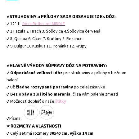
⭐STRUHOVINY a PRÍLOHY SADA OBSAHUJE 12 Ks DÓZ: 
✔ 12* 1l  
Dóza Rotho loft MIDDLE
✔ 1.Fazuľa 2. Hrach 3. Šošovica 4.Šošovica červená
✔ 5. Quinoa 6. Cícer 7. Krutóny 8. Rezance 
✔ 9. Bulgur 10.Kuskus 11. Pohánka 12. Krúpy
⭐HLAVNÉ VÝHODY SÚPRAVY DÓZ NA POTRAVINY:
✔
Odporúčané veľkosti dóz
pre strukoviny a prílohy v bežnom
balení
✔ Už
žiadne rozsypané potraviny
po celej zásuvke
✔
Bez obáv a zložitého merania
, či sa vám balenie zmestí
✔ Možnosť doplniť o naše
štítky
✔Písma :
⭐ ROZMERY A VLASTNOSTI
✔ Celý set má rozmery
30x40 cm, výška 14 cm