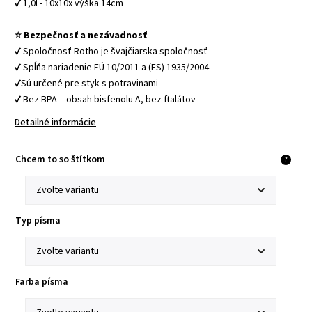
✔ 1,0l - 10x10x výška 14cm
⭐ Bezpečnosť a nezávadnosť
✔ Spoločnosť Rotho je švajčiarska spoločnosť
✔ Spĺňa nariadenie EÚ 10/2011 a (ES) 1935/2004
✔Sú určené pre styk s potravinami
✔ Bez BPA – obsah bisfenolu A, bez ftalátov
Detailné informácie
Chcem to so štítkom
?
Typ písma
Farba písma