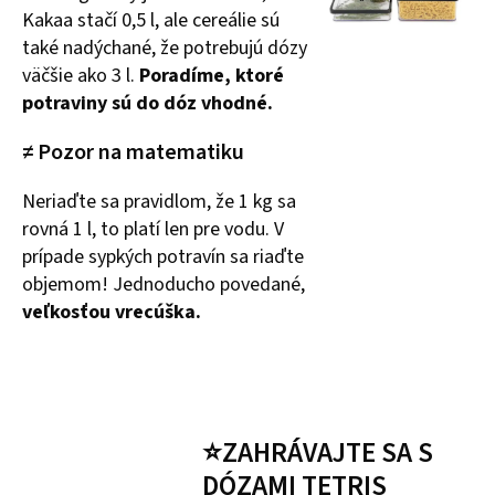
Kakaa stačí 0,5 l, ale cereálie sú
také nadýchané, že potrebujú dózy
väčšie ako 3 l.
Poradíme, ktoré
potraviny sú do dóz vhodné.
≠ Pozor na matematiku
Neriaďte sa pravidlom, že 1 kg sa
rovná 1 l, to platí len pre vodu. V
prípade sypkých potravín sa riaďte
objemom! Jednoducho povedané,
veľkosťou vrecúška.
⭐ZAHRÁVAJTE SA S
DÓZAMI TETRIS