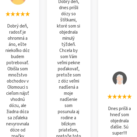
Dobrý deň,
dnes prišli
dózy so
štítkami,
Dobrý deň,
ktoré som si
radosť je
objednala
ohromná a
minulý
áno, ešte
týždeň.
niekoľko dóz
Chcela by
budem
som Vám
potrebovať.
veľmi pekne
Obišla som
poďakovať,
množstvo
pretože som
obchodov v
z dóz veľmi
Olomouci s
nadšená a
cieľom nájsť
moje
vhodnú
nadšenie
dózu, ale
som
Dnes prišli a
žiadna dóza
posunula aj
hneď som
sa zďaleka
rodine a
objednala
nevyrovnala
blízkym
ďalšie. Sú
dóze od
priateľom,
super!!!
značky
pretože toto