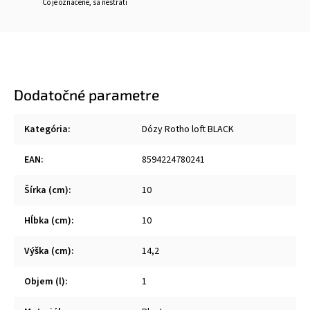
Čo je označené, sa nestratí
Dodatočné parametre
Kategória
:
Dózy Rotho loft BLACK
EAN
:
8594224780241
Šírka (cm)
:
10
Hĺbka (cm)
:
10
Výška (cm)
:
14,2
Objem (l)
:
1