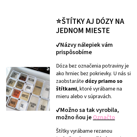
⭐ŠTÍTKY AJ DÓZY NA
JEDNOM MIESTE
✔Názvy nálepiek vám
prispôsobíme
Dóza bez označenia potraviny je
ako hrniec bez pokrievky. U nás si
zaobstaráte
dózy priamo so
štítkami
, ktoré vyrábame na
mieru alebo v súpravách.
✔Možno sa tak vyrobila,
možno ňou je
Označto
Štítky vyrábame rezanou