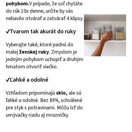
pohybom.
V prípade, že soľ chytáte
do rúk 10x denne, určite by vás
nebavilo otvárať a zatvárať 4 klipsy.
✔Tvarom tak akurát do ruky
Vyberajte také, ktoré padnú do
malej
ženskej ruky
. Zmyslom je
jedným pohybom uchopiť a druhým
hmatom otvoriť viečko.
✔Ľahké a odolné
Vzhľadom pripomínajú
sklo,
ale sú
ľahké a odolné. Bez BPA, schválené
pre styk s potravinami. Môžu ísť do
umývačky riadu aj mrazničky.