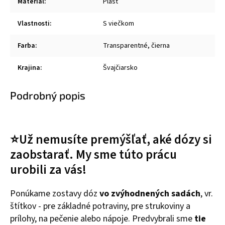
Materiál
:
Plast
Vlastnosti
:
S viečkom
Farba
:
Transparentné, čierna
Krajina
:
Švajčiarsko
Podrobný popis
⭐Už nemusíte premýšľať, aké dózy si
zaobstarať. My sme túto prácu
urobili za vás!
Ponúkame zostavy dóz
vo zvýhodnených sadách
, vr.
štítkov - pre základné potraviny, pre strukoviny a
prílohy, na pečenie alebo nápoje. Predvybrali sme
tie