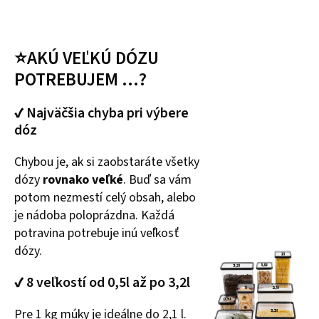
⭐AKÚ VEĽKÚ DÓZU
POTREBUJEM ...?
✔ Najväčšia chyba pri výbere
dóz
Chybou je, ak si zaobstaráte všetky
dózy
rovnako veľké
. Buď sa vám
potom nezmestí celý obsah, alebo
je nádoba poloprázdna. Každá
potravina potrebuje inú veľkosť
dózy.
✔ 8 veľkostí od 0,5l až po 3,2l
Pre 1 kg múky je ideálne do 2,1 l.