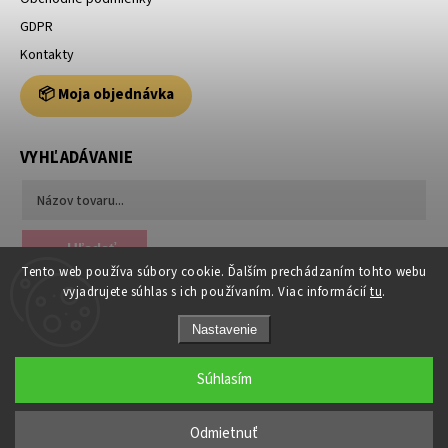
GDPR
Kontakty
📦 Moja objednávka
VYHĽADÁVANIE
Hľadať
Tento web používa súbory cookie. Ďalším prechádzaním tohto webu
vyjadrujete súhlas s ich používaním. Viac informácií
tu
.
Nastavenie
Súhlasím
Copyright 2026
Usporiadajto.sk
. Všetky práva vyhradené.
Odmietnuť
Grafický návrh vytvořil a nakódoval
Shoptak.cz
|
Anque Media