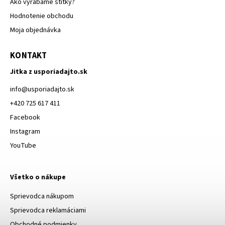
Ako vyrábame štítky?
Hodnotenie obchodu
Moja objednávka
KONTAKT
Jitka z usporiadajto.sk
info
@
usporiadajto.sk
+420 725 617 411
Facebook
Instagram
YouTube
Všetko o nákupe
Sprievodca nákupom
Sprievodca reklamáciami
Obchodné podmienky