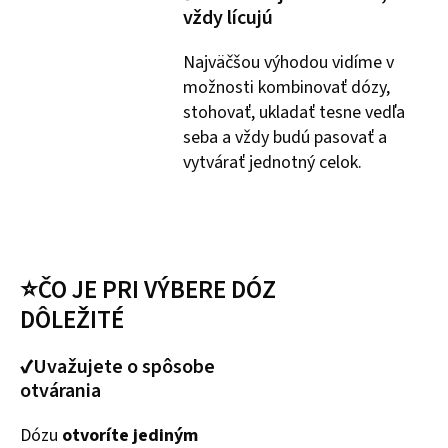
vždy lícujú
Najväčšou výhodou vidíme v
možnosti kombinovať dózy,
stohovať, ukladať tesne vedľa
seba a vždy budú pasovať a
vytvárať jednotný celok.
⭐ČO JE PRI VÝBERE DÓZ
DÔLEŽITÉ
✔Uvažujete o spôsobe
otvárania
Dózu
otvoríte jediným