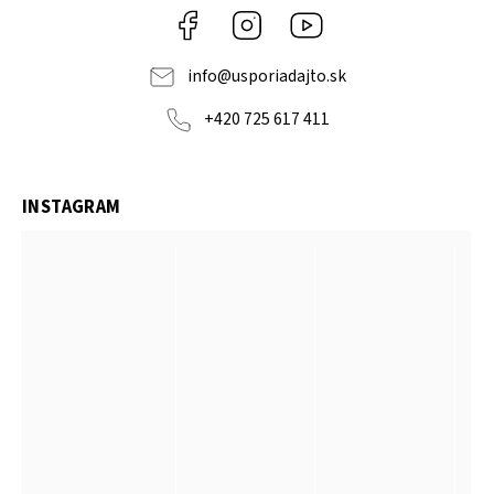
Facebook
Instagram
YouTube
info
@
usporiadajto.sk
+420 725 617 411
INSTAGRAM