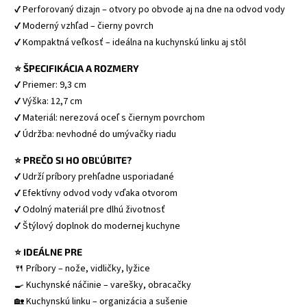
✔ Perforovaný dizajn – otvory po obvode aj na dne na odvod vody 
✔ Moderný vzhľad – čierny povrch 
✔ Kompaktná veľkosť – ideálna na kuchynskú linku aj stôl 
⭐ ŠPECIFIKÁCIA A ROZMERY
✔ Priemer: 9,3 cm 
✔ Výška: 12,7 cm 
✔ Materiál: nerezová oceľ s čiernym povrchom 
✔ Údržba: nevhodné do umývačky riadu 
⭐ PREČO SI HO OBĽÚBITE?
✔ Udrží príbory prehľadne usporiadané 
✔ Efektívny odvod vody vďaka otvorom 
✔ Odolný materiál pre dlhú životnosť 
✔ Štýlový doplnok do modernej kuchyne 
⭐ IDEÁLNE PRE
🍴 Príbory – nože, vidličky, lyžice 
🍳 Kuchynské náčinie – varešky, obracačky 
🏡 Kuchynskú linku – organizácia a sušenie 