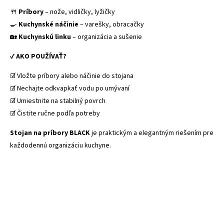
🍴
Príbory
– nože, vidličky, lyžičky
🍳
Kuchynské náčinie
– varešky, obracačky
🏡
Kuchynskú linku
– organizácia a sušenie
✔
AKO POUŽÍVAŤ?
☑️ Vložte príbory alebo náčinie do stojana
☑️ Nechajte odkvapkať vodu po umývaní
☑️ Umiestnite na stabilný povrch
☑️ Čistite ručne podľa potreby
Stojan na príbory BLACK
je praktickým a elegantným riešením pre
každodennú organizáciu kuchyne.