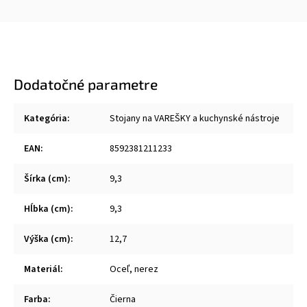
Dodatočné parametre
Kategória
:
Stojany na VAREŠKY a kuchynské nástroje
EAN
:
8592381211233
Šírka (cm)
:
9,3
Hĺbka (cm)
:
9,3
Výška (cm)
:
12,7
Materiál
:
Oceľ, nerez
Farba
:
Čierna