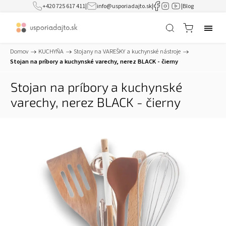
+420 725 617 411
|
info@usporiadajto.sk
|
|
Blog
Domov
/
KUCHYŇA
/
Stojany na VAREŠKY a kuchynské nástroje
/
Stojan na príbory a kuchynské varechy, nerez BLACK - čierny
Stojan na príbory a kuchynské
varechy, nerez BLACK - čierny