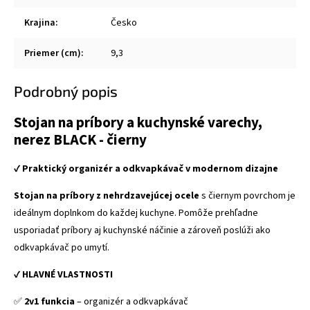
Krajina
:
Česko
Priemer (cm)
:
9,3
Podrobný popis
Stojan na príbory a kuchynské varechy,
nerez BLACK - čierny
✔
Praktický organizér a odkvapkávač v modernom dizajne
Stojan na príbory z nehrdzavejúcej ocele
s čiernym povrchom je
ideálnym doplnkom do každej kuchyne. Pomôže prehľadne
usporiadať príbory aj kuchynské náčinie a zároveň poslúži ako
odkvapkávač po umytí.
✔
HLAVNÉ VLASTNOSTI
✅
2v1 funkcia
– organizér a odkvapkávač