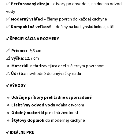
✅
Perforovaný dizajn
– otvory po obvode aj na dne na odvod
vody
✅
Moderný vzhľad
– čierny povrch do každej kuchyne
✅
Kompaktná veľkosť
– ideálny na kuchynskú linku aj stôl
✔
ŠPECIFIKÁCIA A ROZMERY
📏
Priemer
: 9,3 cm
📐
Výška
: 12,7 cm
🔹
Materiál
: nehrdzavejúca oceľ s čiernym povrchom
⚠️
Údržba
: nevhodné do umývačky riadu
✔
VÝHODY
🔹
Udržuje príbory prehľadne usporiadané
🔹
Efektívny odvod vody
vďaka otvorom
🔹
Odolný materiál
pre dlhú životnosť
🔹
Štýlový doplnok
do modernej kuchyne
✔
IDEÁLNE PRE