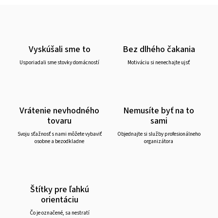
Vyskúšali sme to
Bez dlhého čakania
Usporiadali sme stovky domácností
Motiváciu si nenechajte ujsť
Vrátenie nevhodného
Nemusíte byť na to
tovaru
sami
Svoju sťažnosť s nami môžete vybaviť
Objednajte si služby profesionálneho
osobne a bezodkladne
organizátora
Štítky pre ľahkú
orientáciu
Čo je označené, sa nestratí