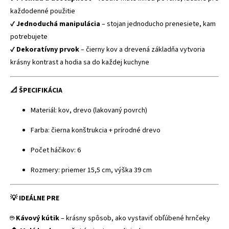
každodenné použitie
✔
Jednoduchá manipulácia
– stojan jednoducho prenesiete, kam
potrebujete
✔
Dekoratívny prvok
– čierny kov a drevená základňa vytvoria
krásny kontrast a hodia sa do každej kuchyne
📐 ŠPECIFIKÁCIA
Materiál: kov, drevo (lakovaný povrch)
Farba: čierna konštrukcia + prírodné drevo
Počet háčikov: 6
Rozmery: priemer 15,5 cm, výška 39 cm
💡 IDEÁLNE PRE
☕
Kávový kútik
– krásny spôsob, ako vystaviť obľúbené hrnčeky