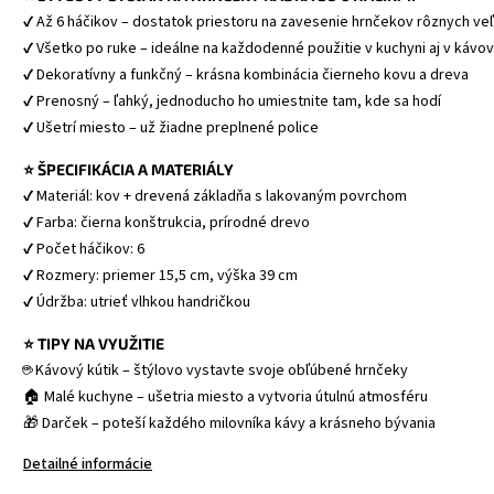
✔ Až 6 háčikov – dostatok priestoru na zavesenie hrnčekov rôznych veľ
✔ Všetko po ruke – ideálne na každodenné použitie v kuchyni aj v kávo
✔ Dekoratívny a funkčný – krásna kombinácia čierneho kovu a dreva
✔ Prenosný – ľahký, jednoducho ho umiestnite tam, kde sa hodí
✔ Ušetrí miesto – už žiadne preplnené police
⭐ ŠPECIFIKÁCIA A MATERIÁLY
✔ Materiál: kov + drevená základňa s lakovaným povrchom
✔ Farba: čierna konštrukcia, prírodné drevo
✔ Počet háčikov: 6
✔ Rozmery: priemer 15,5 cm, výška 39 cm
✔ Údržba: utrieť vlhkou handričkou
⭐ TIPY NA VYUŽITIE
☕ Kávový kútik – štýlovo vystavte svoje obľúbené hrnčeky
🏠 Malé kuchyne – ušetria miesto a vytvoria útulnú atmosféru
🎁 Darček – poteší každého milovníka kávy a krásneho bývania
Detailné informácie