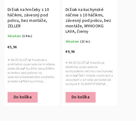
Držiak na hrnčeky s 10
Držiak na kuchynské
háčikmi, závesný pod
náčinie s 10 háčikmi,
policu, bez montáže,
závesný pod policu, bez
ZELLER
montáže, MYHOOKG
LAVA, čierny
Skladom
(14 ks)
Skladom
(21 ks)
€5,96
€9,96
⭐ NA ČO SLÚŽI?✔ Praktické a
⭐ NA ČO SLÚŽI?✔ Umožňuje
prehľadné usporiadanie hrnčekov
efektívne usporiadanie
alebo šálok✔ Využitie nevyužitého
kuchynského náčinia v kuchynskej
priestoru pod policou na
skrinke✔ Šetrí miesto v policiach a
vytvorenie dodatočného úložného
zásuvkách a prináša poriadok do
priestoru✔ Rýchly prístup...
kuchyne ⭐ HLAVNÉ VÝHODY✔...
Do košíka
Do košíka