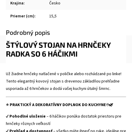
Krajina
:
Česko
Priemer (cm)
:
15,5
Podrobný popis
ŠTÝLOVÝ STOJAN NA HRNČEKY
RADKA SO 6 HÁČIKMI
Už žiadne hrnčeky natlačené v poličke alebo rozhádzané po linke!
Tento elegantný kovový stojan s drevenou základňou prehľadne
usporiada až 6 hrnčekov a dodá vašej kuchyni útulný šmrnc.
⭐ PRAKTICKÝ A DEKORATÍVNY DOPLNOK DO KUCHYNE ☕🌿
✔
Pohodlné uloženie
– 6 háčikov ponúka dostatok priestoru pre
hrnčeky rôznych veľkostí
✔
Prehľad a dostupnosť
– všetko máte ihneď po ruke, ideálne pre