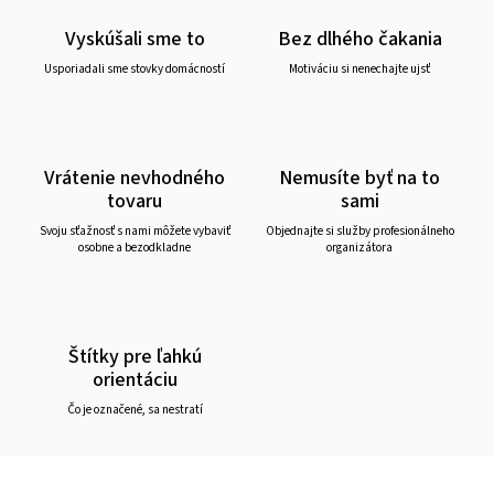
Vyskúšali sme to
Bez dlhého čakania
Usporiadali sme stovky domácností
Motiváciu si nenechajte ujsť
Vrátenie nevhodného
Nemusíte byť na to
tovaru
sami
Svoju sťažnosť s nami môžete vybaviť
Objednajte si služby profesionálneho
osobne a bezodkladne
organizátora
Štítky pre ľahkú
orientáciu
Čo je označené, sa nestratí