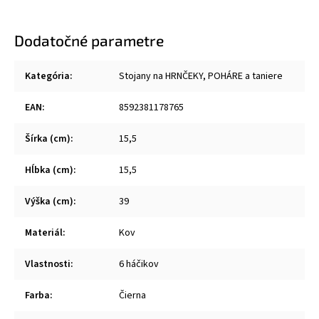
Dodatočné parametre
Kategória
:
Stojany na HRNČEKY, POHÁRE a taniere
EAN
:
8592381178765
Šírka (cm)
:
15,5
Hĺbka (cm)
:
15,5
Výška (cm)
:
39
Materiál
:
Kov
Vlastnosti
:
6 háčikov
Farba
:
Čierna