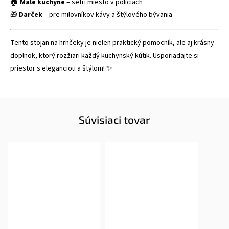
🏠
Malé kuchyne
– šetrí miesto v policiach
🎁
Darček
– pre milovníkov kávy a štýlového bývania
Tento stojan na hrnčeky je nielen praktický pomocník, ale aj krásny
doplnok, ktorý rozžiari každý kuchynský kútik. Usporiadajte si
priestor s eleganciou a štýlom! ✨
Súvisiaci tovar