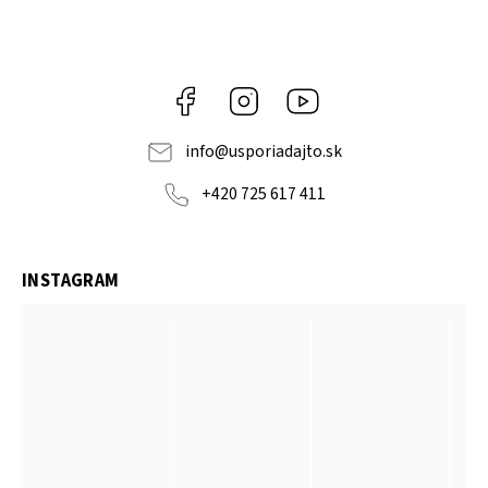
Facebook
Instagram
YouTube
info
@
usporiadajto.sk
+420 725 617 411
INSTAGRAM