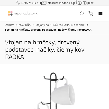
+420 725 617 411
|
info@usporiadajto.sk
|
|
Blog
Domov
/
KUCHYŇA
/
Stojany na HRNČEKY, POHÁRE a taniere
/
Stojan na hrnčeky, drevený podstavec, háčiky, čierny kov RADKA
Stojan na hrnčeky, drevený
podstavec, háčiky, čierny kov
RADKA