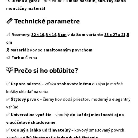
🔧
Dielňa a garáž
– perfektné na
malé náradie, skrutky alebo
montážny materiál
📏 Technické parametre
📐
Rozmery:
32 × 16,5 × 14,5 cm
v ďalšom variante
33 x 27 x 21,5
cm
🎗
Materiál:
Kov so
smaltovaným povrchom
🎨
Farba:
Čierna
💡 Prečo si ho obľúbite?
✅
Úspora miesta
– vďaka
stohovateľnému
dizajnu je možné
košíky ukladať na seba
✅
Štýlový prvok
– čierny kov dodá priestoru moderný a elegantný
vzhľad
✅
Univerzálne využitie
– vhodný
do každej miestnosti aj na
viacúčelové skladovanie
✅
Odolný a ľahko udržiavateľný
– kovový smaltovaný povrch