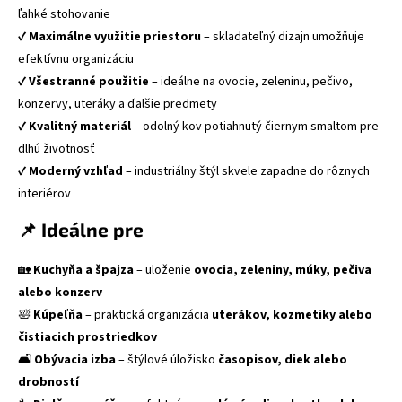
ľahké stohovanie
✔
Maximálne využitie priestoru
– skladateľný dizajn umožňuje
efektívnu organizáciu
✔
Všestranné použitie
– ideálne na ovocie, zeleninu, pečivo,
konzervy, uteráky a ďalšie predmety
✔
Kvalitný materiál
– odolný kov potiahnutý čiernym smaltom pre
dlhú životnosť
✔
Moderný vzhľad
– industriálny štýl skvele zapadne do rôznych
interiérov
📌 Ideálne pre
🏡
Kuchyňa a špajza
– uloženie
ovocia, zeleniny, múky, pečiva
alebo konzerv
🛀
Kúpeľňa
– praktická organizácia
uterákov, kozmetiky alebo
čistiacich prostriedkov
🛋
Obývacia izba
– štýlové úložisko
časopisov, diek alebo
drobností