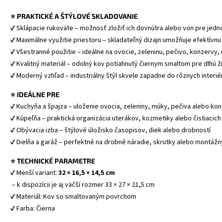
⭐ PRAKTICKÉ A ŠTÝLOVÉ SKLADOVANIE
✔ Sklápacie rukoväte – možnosť zložiť ich dovnútra alebo von pre jed
✔ Maximálne využitie priestoru – skladateľný dizajn umožňuje efektívnu
✔ Všestranné použitie – ideálne na ovocie, zeleninu, pečivo, konzervy,
✔ Kvalitný materiál – odolný kov potiahnutý čiernym smaltom pre dlhú ž
✔ Moderný vzhľad – industriálny štýl skvele zapadne do rôznych interié
⭐ IDEÁLNE PRE
✔ Kuchyňa a špajza – uloženie ovocia, zeleniny, múky, pečiva alebo kon
✔ Kúpeľňa – praktická organizácia uterákov, kozmetiky alebo čistiacich
✔ Obývacia izba – štýlové úložisko časopisov, diek alebo drobností 
✔ Dielňa a garáž – perfektné na drobné náradie, skrutky alebo montážn
⭐ TECHNICKÉ PARAMETRE
✔ Menší variant: 
32 × 16,5 × 14,5 cm 
 – k dispozícii je aj väčší rozmer 33 × 27 × 21,5 cm
✔ Materiál: Kov so smaltovaným povrchom 
✔ Farba: Čierna