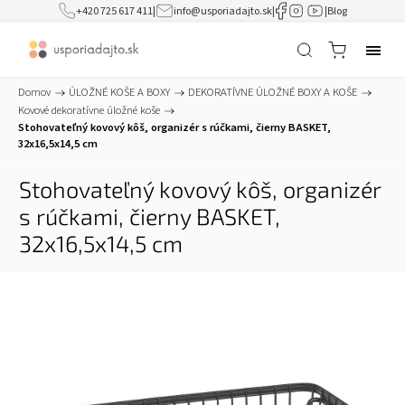
+420 725 617 411
|
info@usporiadajto.sk
|
|
Blog
Domov
/
ÚLOŽNÉ KOŠE A BOXY
/
DEKORATÍVNE ÚLOŽNÉ BOXY A KOŠE
/
Kovové dekoratívne úložné koše
/
Stohovateľný kovový kôš, organizér s rúčkami, čierny BASKET,
32x16,5x14,5 cm
Stohovateľný kovový kôš, organizér
s rúčkami, čierny BASKET,
32x16,5x14,5 cm