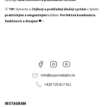
zaručuje
dlhú životnosť a jednoduché čistenie
💡
TIP:
Vytvorte si
štýlový a prehľadný úložný systém
s týmito
praktickými a elegantnými
košíkmi.
Perfektná kombinácia
funkčnosti a dizajnu!
🖤✨
Facebook
Instagram
YouTube
info
@
usporiadajto.sk
+420 725 617 411
INSTAGRAM