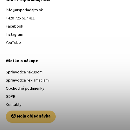
Jitka z usporiadajto.sk
info
@
usporiadajto.sk
+420 725 617 411
Facebook
Instagram
YouTube
Všetko o nákupe
Sprievodca nákupom
Sprievodca reklamáciami
Obchodné podmienky
GDPR
Kontakty
📦 Moja objednávka