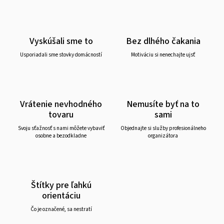
Vyskúšali sme to
Bez dlhého čakania
Usporiadali sme stovky domácností
Motiváciu si nenechajte ujsť
Vrátenie nevhodného
Nemusíte byť na to
tovaru
sami
Svoju sťažnosť s nami môžete vybaviť
Objednajte si služby profesionálneho
osobne a bezodkladne
organizátora
Štítky pre ľahkú
orientáciu
Čo je označené, sa nestratí