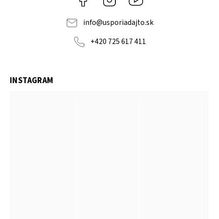
info
@
usporiadajto.sk
+420 725 617 411
INSTAGRAM