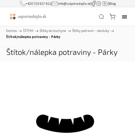
+420 725 617 411
|
info@usporiadajto.sk
|
|
Blog
Domov
/
ŠTÍTKY
/
Štítky do kuchyne
/
Štítky potravin - obrázky
/
Štítok/nálepka potraviny - Párky
Štítok/nálepka potraviny - Párky