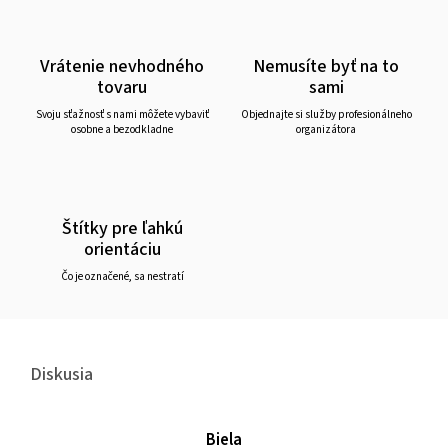
Vrátenie nevhodného
Nemusíte byť na to
tovaru
sami
Svoju sťažnosť s nami môžete vybaviť
Objednajte si služby profesionálneho
osobne a bezodkladne
organizátora
Štítky pre ľahkú
orientáciu
Čo je označené, sa nestratí
Diskusia
Biela