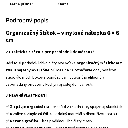
Farba písma
:
Čierna
Podrobný popis
Organizačný štítok – vinylová nálepka 6 × 6
cm
✔
Praktické riešenie pre prehľadnú domácnosť
Udržte si poriadok ľahko a štýlovo vďaka
organizačným štítkom z
kvalitnej vinylovej fólie
. Sú ideálne na označenie dóz, pohárov
alebo úložných boxov a pomôžu vám vytvoriť prehľadný a
usporiadaný priestor v kuchyni aj celej domácnosti.
✔
HLAVNÉ VLASTNOSTI
✅
Zlepšuje organizáciu
– prehľad v chladničke, špajze aj skrinkách
✅
Kvalitná vinylová fólia
– odolný materiál s dlhou životnosťou
✅
Rezaná grafika
– bez podkladu, iba čistý motív