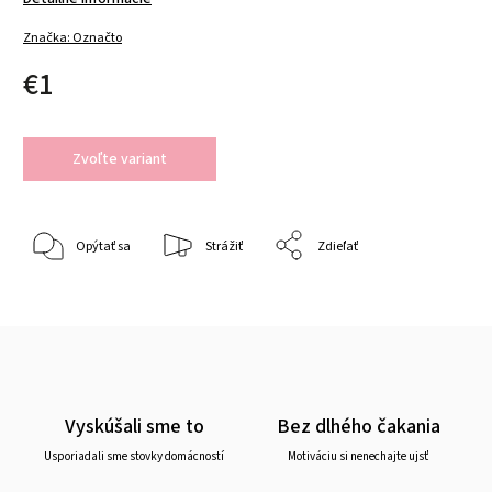
Značka:
Označto
€1
Zvoľte variant
Opýtať sa
Strážiť
Zdieľať
Vyskúšali sme to
Bez dlhého čakania
Usporiadali sme stovky domácností
Motiváciu si nenechajte ujsť