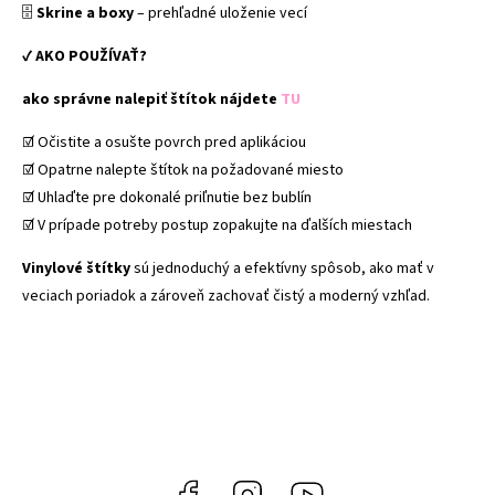
🗄
Skrine a boxy
– prehľadné uloženie vecí
✔
AKO POUŽÍVAŤ?
ako správne nalepiť štítok nájdete
TU
☑️ Očistite a osušte povrch pred aplikáciou
☑️ Opatrne nalepte štítok na požadované miesto
☑️ Uhlaďte pre dokonalé priľnutie bez bublín
☑️ V prípade potreby postup zopakujte na ďalších miestach
Vinylové štítky
sú jednoduchý a efektívny spôsob, ako mať v
veciach poriadok a zároveň zachovať čistý a moderný vzhľad.
Facebook
Instagram
YouTube