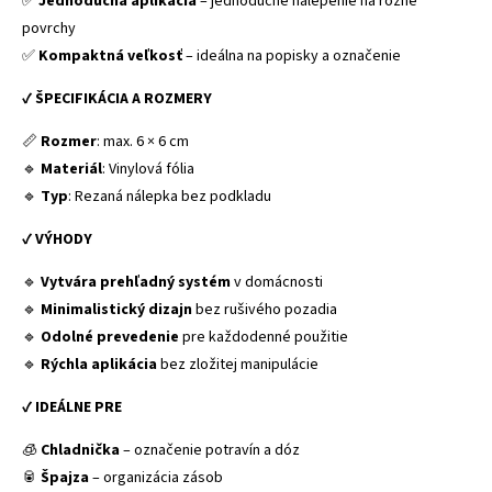
✅
Jednoduchá aplikácia
– jednoduché nalepenie na rôzne
povrchy
✅
Kompaktná veľkosť
– ideálna na popisky a označenie
✔
ŠPECIFIKÁCIA A ROZMERY
📏
Rozmer
: max. 6 × 6 cm
🔹
Materiál
: Vinylová fólia
🔹
Typ
: Rezaná nálepka bez podkladu
✔
VÝHODY
🔹
Vytvára prehľadný systém
v domácnosti
🔹
Minimalistický dizajn
bez rušivého pozadia
🔹
Odolné prevedenie
pre každodenné použitie
🔹
Rýchla aplikácia
bez zložitej manipulácie
✔
IDEÁLNE PRE
🧊
Chladnička
– označenie potravín a dóz
🥫
Špajza
– organizácia zásob