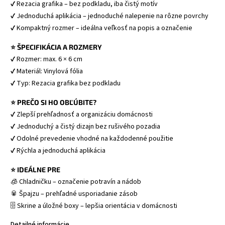
✔ Rezacia grafika – bez podkladu, iba čistý motív 
✔ Jednoduchá aplikácia – jednoduché nalepenie na rôzne povrchy 
✔ Kompaktný rozmer – ideálna veľkosť na popis a označenie 
⭐ ŠPECIFIKÁCIA A ROZMERY
✔ Rozmer: max. 6 × 6 cm 
✔ Materiál: Vinylová fólia 
✔ Typ: Rezacia grafika bez podkladu 
⭐ PREČO SI HO OBĽÚBITE?
✔ Zlepší prehľadnosť a organizáciu domácnosti 
✔ Jednoduchý a čistý dizajn bez rušivého pozadia 
✔ Odolné prevedenie vhodné na každodenné použitie 
✔ Rýchla a jednoduchá aplikácia 
⭐ IDEÁLNE PRE
🧊 Chladničku – označenie potravín a nádob 
🥫 Špajzu – prehľadné usporiadanie zásob 
🗄 Skrine a úložné boxy – lepšia orientácia v domácnosti 
Detailné informácie