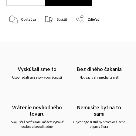
Opýtať sa
Strážiť
Zdieľať
Vyskúšali sme to
Bez dlhého čakania
Usporiadali sme stovky domácností
Motiváciu si nenechajte ujsť
Vrátenie nevhodného
Nemusíte byť na to
tovaru
sami
Svoju sťažnosť s nami môžete vybaviť
Objednajte si služby profesionálneho
osobne a bezodkladne
organizátora