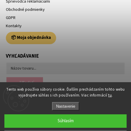
Sprievodca reklamáciami
Obchodné podmienky
GDPR
Kontakty
📦 Moja objednávka
VYHĽADÁVANIE
Hľadať
Tento web používa súbory cookie. Ďalším prechádzaním tohto webu
vyjadrujete súhlas s ich používaním. Viac informácií
tu
.
Nastavenie
Súhlasím
Copyright 2026
Usporiadajto.sk
. Všetky práva vyhradené.