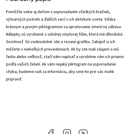
Pomôžte sebe aj deťom s usporiadaním všetkých hračiek,
výtvarných potrieb a ďalších vecí v ich detskom svete. Vďaka
krásnym a jasným piktogramom sa upratovanie zmení na zábavu.
Nálepky sú vyrobené z odolnej vinylovej fólie, ktorá má dlhodobú
životnosť. Sú vodeodolné. Ide o rezanú grafiku. Zakúpiť si ich
môžete v niekoľkých prevedeniach. Ak by ste mali záujem o inú
farbu alebo veľkosť, stačí nám napísať a vyrobíme vám ich priamo
podľa vašich želaní. Ak vám nejaký piktogram na usporiadanie
chýba, budeme radi za informáciu, aby sme ho pre vás mohli
pripraviť.
Facebook
Instagram
YouTube