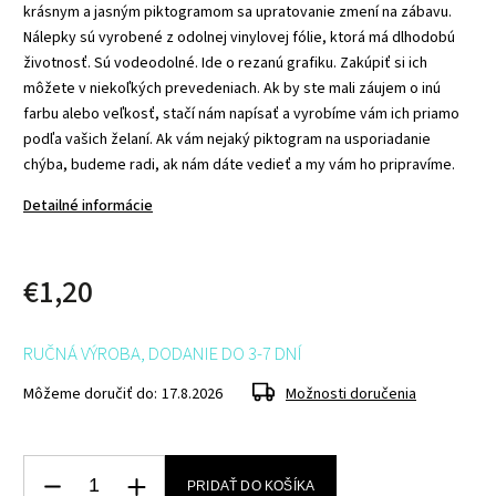
krásnym a jasným piktogramom sa upratovanie zmení na zábavu.
Nálepky sú vyrobené z odolnej vinylovej fólie, ktorá má dlhodobú
životnosť. Sú vodeodolné. Ide o rezanú grafiku. Zakúpiť si ich
môžete v niekoľkých prevedeniach. Ak by ste mali záujem o inú
farbu alebo veľkosť, stačí nám napísať a vyrobíme vám ich priamo
podľa vašich želaní. Ak vám nejaký piktogram na usporiadanie
chýba, budeme radi, ak nám dáte vedieť a my vám ho pripravíme.
Detailné informácie
€1,20
RUČNÁ VÝROBA, DODANIE DO 3-7 DNÍ
Môžeme doručiť do:
17.8.2026
Možnosti doručenia
PRIDAŤ DO KOŠÍKA