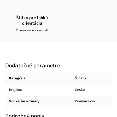
Štítky pre ľahkú
orientáciu
Čo je označené, sa nestratí
Dodatočné parametre
Kategória
:
ŠTÍTKY
Krajina
:
Česko
Vonkajšie rozmery
:
Priemer 6cm
Podrobný popis