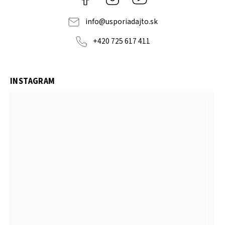
info
@
usporiadajto.sk
+420 725 617 411
INSTAGRAM