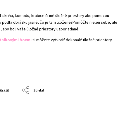
ť skriňu, komodu, krabice či iné úložné priestory ako pomocou
 podľa obrázku jasné, čo je tam uložené?
Pomôžte nielen sebe, ale
 aby boli vaše úložné priestory usporiadané.
tníkovými boxmi
si môžete vytvoriť dokonalé úložné priestory.
Strážiť
Zdieľať