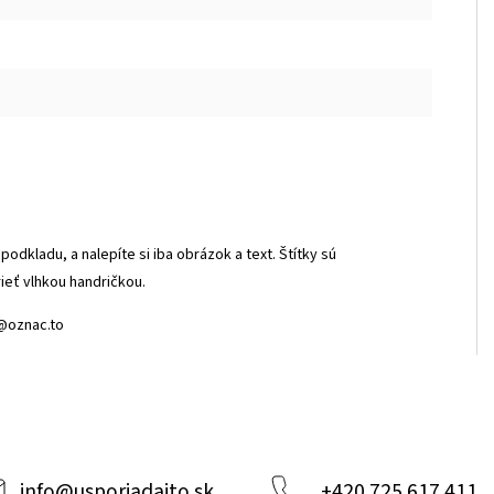
podkladu, a nalepíte si iba obrázok a text. Štítky sú
rieť vlhkou handričkou.
o@oznac.to
info
@
usporiadajto.sk
+420 725 617 411