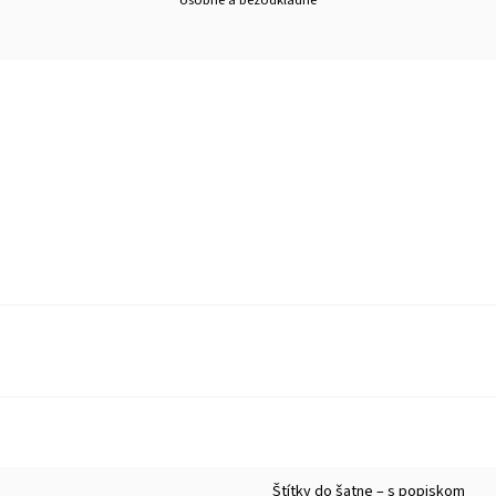
osobne a bezodkladne
Štítky do šatne – s popiskom