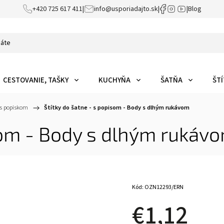
+420 725 617 411
|
info@usporiadajto.sk
|
|
Blog
CESTOVANIE, TAŠKY
KUCHYŇA
ŠATŇA
ŠTÍ
 s popiskom
/
Štítky do šatne - s popisom - Body s dlhým rukávom
isom - Body s dlhým rukáv
Kód:
OZN12293/ERN
€1,12