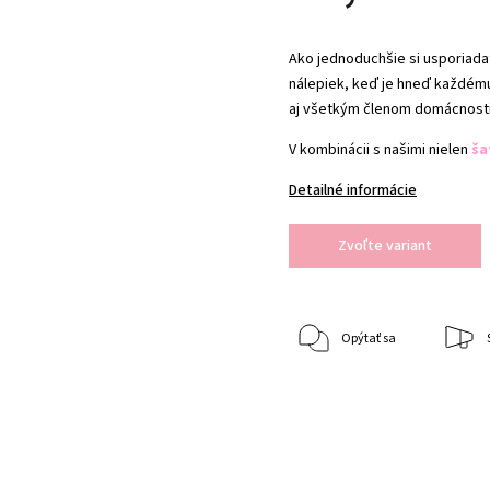
Ako jednoduchšie si usporiada
nálepiek, keď je hneď každému
aj všetkým členom domácnosti,
V kombinácii s našimi nielen
ša
Detailné informácie
Zvoľte variant
Opýtať sa