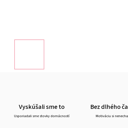
Vyskúšali sme to
Bez dlhého č
Usporiadali sme stovky domácností
Motiváciu si nenechaj