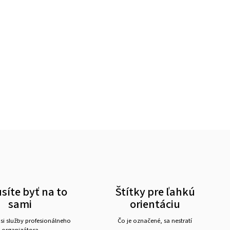
íte byť na to
Štítky pre ľahkú
sami
orientáciu
 si služby profesionálneho
Čo je označené, sa nestratí