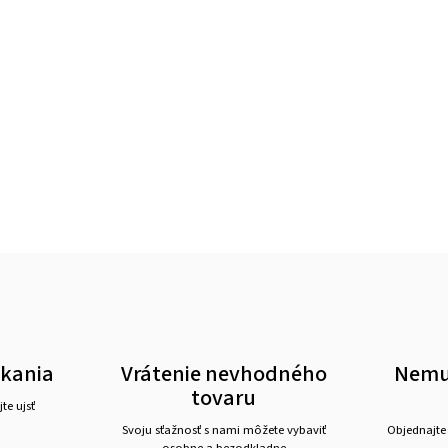
akania
Vrátenie nevhodného
Nemus
tovaru
te ujsť
Svoju sťažnosť s nami môžete vybaviť
Objednajte