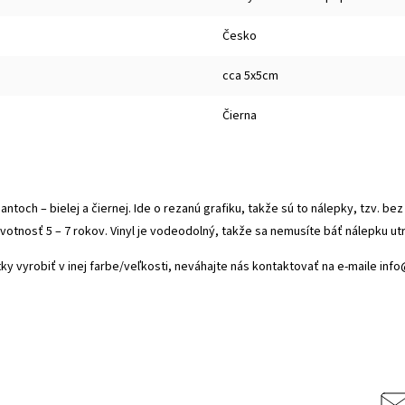
Česko
cca 5x5cm
Čierna
toch – bielej a čiernej. Ide o rezanú grafiku, takže sú to nálepky, tzv. bez 
 životnosť 5 – 7 rokov. Vinyl je vodeodolný, takže sa nemusíte báť nálepku ut
títky vyrobiť v inej farbe/veľkosti, neváhajte nás kontaktovať na e-maile inf