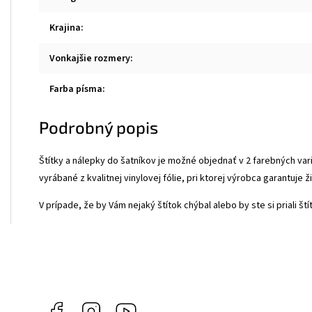
Krajina
:
Vonkajšie rozmery
:
Farba písma
:
Podrobný popis
Štítky a nálepky do šatníkov je možné objednať v 2 farebných varian
vyrábané z kvalitnej vinylovej fólie, pri ktorej výrobca garantuje
V prípade, že by Vám nejaký štítok chýbal alebo by ste si priali š
Facebook
Instagram
YouTube