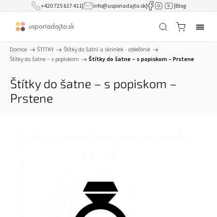
+420 725 617 411
|
info@usporiadajto.sk
|
|
Blog
Domov
/
ŠTÍTKY
/
Štítky do šatní a skriniek - oblečenie
/
Štítky do šatne – s popiskom
/
Štítky do šatne – s popiskom – Prstene
Štítky do šatne – s popiskom –
Prstene