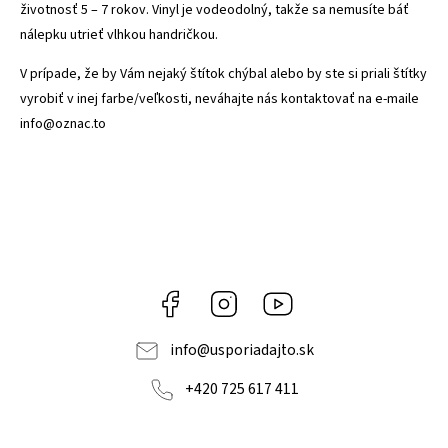
životnosť 5 – 7 rokov. Vinyl je vodeodolný, takže sa nemusíte báť
nálepku utrieť vlhkou handričkou.
V prípade, že by Vám nejaký štítok chýbal alebo by ste si priali štítky
vyrobiť v inej farbe/veľkosti, neváhajte nás kontaktovať na e-maile
info@oznac.to
Facebook
Instagram
YouTube
info
@
usporiadajto.sk
+420 725 617 411