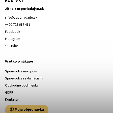
KONTAKT
Jitka z usporiadajto.sk
info
@
usporiadajto.sk
+420 725 617 411
Facebook
Instagram
YouTube
Všetko o nákupe
Sprievodca nákupom
Sprievodca reklamáciami
Obchodné podmienky
GDPR
Kontakty
📦 Moja objednávka