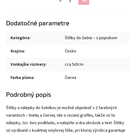
Dodatočné parametre
Kategória
:
Štítky do šatne – s popiskom
Krajina
:
Česko
Vonkajšie rozmery
:
cca 5x5cm
Farba písma
:
Čierna
Podrobný popis
Štítky a nálepky do šatníkov je možné objednať v 2 farebných
variantoch – bielej a čiernej. Ide o rezanú grafiku, takže sú to
nálepky, tzv. bez podkladu, a nalepíte si iba obrázok a text. Štítky
sú vyrábané z kvalitnej vinylovej fólie, pri ktorej výrobca garantuje