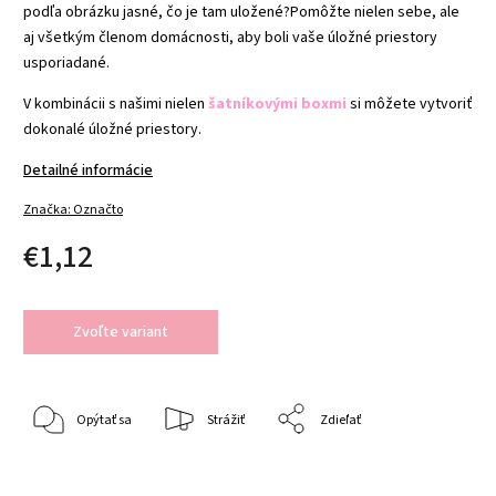
podľa obrázku jasné, čo je tam uložené?
Pomôžte nielen sebe, ale
aj všetkým členom domácnosti, aby boli vaše úložné priestory
usporiadané.
V kombinácii s našimi nielen
šatníkovými boxmi
si môžete vytvoriť
dokonalé úložné priestory.
Detailné informácie
Značka:
Označto
€1,12
Zvoľte variant
Opýtať sa
Strážiť
Zdieľať