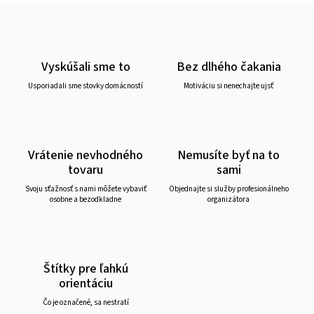
Vyskúšali sme to
Bez dlhého čakania
Usporiadali sme stovky domácností
Motiváciu si nenechajte ujsť
Vrátenie nevhodného
Nemusíte byť na to
tovaru
sami
Svoju sťažnosť s nami môžete vybaviť
Objednajte si služby profesionálneho
osobne a bezodkladne
organizátora
Štítky pre ľahkú
orientáciu
Čo je označené, sa nestratí