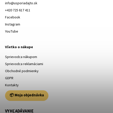
info
@
usporiadajto.sk
+420 725 617 411
Facebook
Instagram
YouTube
Všetko o nákupe
Sprievodca nákupom
Sprievodca reklamáciami
Obchodné podmienky
GDPR
Kontakty
📦 Moja objednávka
VYHĽADÁVANIE