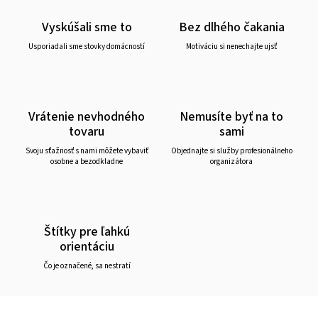
Vyskúšali sme to
Bez dlhého čakania
Usporiadali sme stovky domácností
Motiváciu si nenechajte ujsť
Vrátenie nevhodného
Nemusíte byť na to
tovaru
sami
Svoju sťažnosť s nami môžete vybaviť
Objednajte si služby profesionálneho
osobne a bezodkladne
organizátora
Štítky pre ľahkú
orientáciu
Čo je označené, sa nestratí