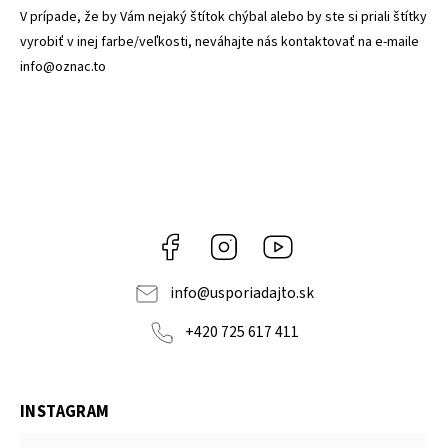
V prípade, že by Vám nejaký štítok chýbal alebo by ste si priali štítky
vyrobiť v inej farbe/veľkosti, neváhajte nás kontaktovať na e-maile
info@oznac.to
Facebook
Instagram
YouTube
info
@
usporiadajto.sk
+420 725 617 411
INSTAGRAM