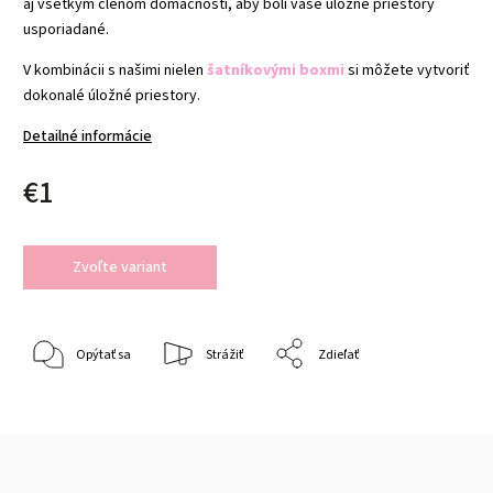
aj všetkým členom domácnosti, aby boli vaše úložné priestory
usporiadané.
V kombinácii s našimi nielen
šatníkovými boxmi
si môžete vytvoriť
dokonalé úložné priestory.
Detailné informácie
€1
Zvoľte variant
Opýtať sa
Strážiť
Zdieľať