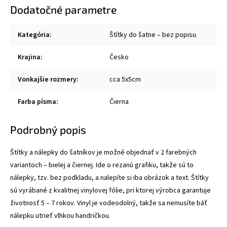
Dodatočné parametre
Kategória
:
Štítky do šatne – bez popisu
Krajina
:
Česko
Vonkajšie rozmery
:
cca 5x5cm
Farba písma
:
Čierna
Podrobný popis
Štítky a nálepky do šatníkov je možné objednať v 2 farebných
variantoch – bielej a čiernej. Ide o rezanú grafiku, takže sú to
nálepky, tzv. bez podkladu, a nalepíte si iba obrázok a text. Štítky
sú vyrábané z kvalitnej vinylovej fólie, pri ktorej výrobca garantuje
životnosť 5 – 7 rokov. Vinyl je vodeodolný, takže sa nemusíte báť
nálepku utrieť vlhkou handričkou.