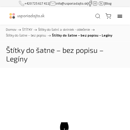
+420 725 617 411
|
info@usporiadajto.sk
|
|
Blog
Domov
/
ŠTÍTKY
/
Štítky do šatní a skriniek - oblečenie
/
Štítky do šatne – bez popisu
/
Štítky do šatne – bez popisu – Legíny
Štítky do šatne – bez popisu –
Legíny