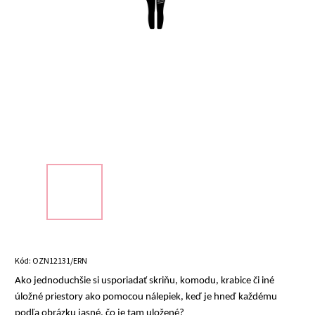
Kód:
OZN12131/ERN
Ako jednoduchšie si usporiadať skriňu, komodu, krabice či iné
úložné priestory ako pomocou nálepiek, keď je hneď každému
podľa obrázku jasné, čo je tam uložené?