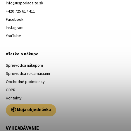
info
@
usporiadajto.sk
+420 725 617 411
Facebook
Instagram
YouTube
Všetko o nákupe
Sprievodca nákupom
Sprievodca reklamáciami
Obchodné podmienky
GDPR
Kontakty
📦 Moja objednávka
VYHĽADÁVANIE