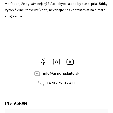
V prípade, že by Vám nejaký štítok chýbal alebo by ste si priali štítky
vyrobiť v inej farbe/veľkosti, neváhajte nás kontaktovať na e-maile
info@oznac.to
Facebook
Instagram
YouTube
info
@
usporiadajto.sk
+420 725 617 411
INSTAGRAM