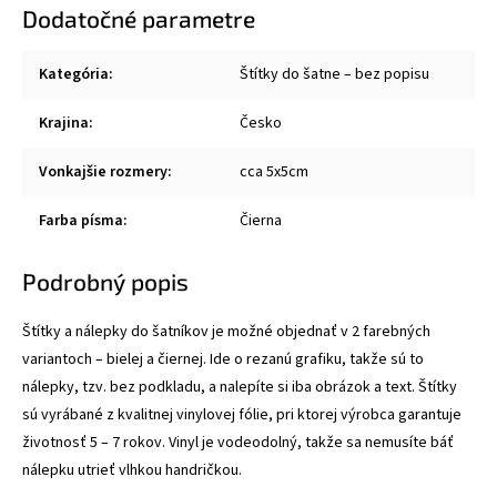
Dodatočné parametre
Kategória
:
Štítky do šatne – bez popisu
Krajina
:
Česko
Vonkajšie rozmery
:
cca 5x5cm
Farba písma
:
Čierna
Podrobný popis
Štítky a nálepky do šatníkov je možné objednať v 2 farebných
variantoch – bielej a čiernej. Ide o rezanú grafiku, takže sú to
nálepky, tzv. bez podkladu, a nalepíte si iba obrázok a text. Štítky
sú vyrábané z kvalitnej vinylovej fólie, pri ktorej výrobca garantuje
životnosť 5 – 7 rokov. Vinyl je vodeodolný, takže sa nemusíte báť
nálepku utrieť vlhkou handričkou.