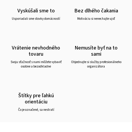
Vyskúšali sme to
Bez dlhého čakania
Usporiadali sme stovky domácností
Motiváciu si nenechajte ujsť
Vrátenie nevhodného
Nemusíte byť na to
tovaru
sami
Svoju sťažnosť s nami môžete vybaviť
Objednajte si služby profesionálneho
osobne a bezodkladne
organizátora
Štítky pre ľahkú
orientáciu
Čo je označené, sa nestratí