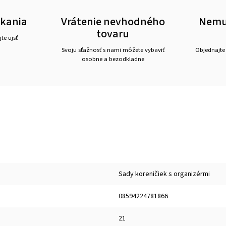
akania
Vrátenie nevhodného
Nemus
tovaru
te ujsť
Svoju sťažnosť s nami môžete vybaviť
Objednajte
osobne a bezodkladne
Sady koreničiek s organizérmi
08594224781866
21