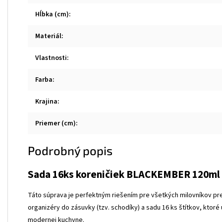
Hĺbka (cm)
:
Materiál
:
Vlastnosti
:
Farba
:
Krajina
:
Priemer (cm)
:
Podrobný popis
Sada 16ks koreničiek BLACKEMBER 120ml + 
Táto súprava je perfektným riešením pre všetkých milovníkov pr
organizéry do zásuvky (tzv. schodíky) a sadu 16 ks štítkov, ktor
modernej kuchyne.