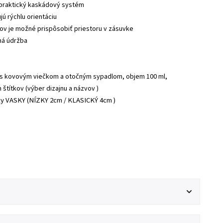
 praktický kaskádový systém
jú rýchlu orientáciu
ov je možné prispôsobiť priestoru v zásuvke
há údržba
k s kovovým viečkom a otočným sypadlom, objem 100 ml,
štítkov (výber dizajnu a názvov )
čky VASKY (NÍZKY 2cm / KLASICKÝ 4cm )