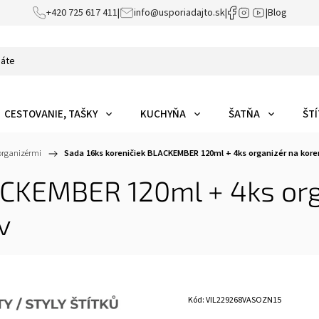
+420 725 617 411
|
info@usporiadajto.sk
|
|
Blog
CESTOVANIE, TAŠKY
KUCHYŇA
ŠATŇA
ŠTÍ
 organizérmi
/
Sada 16ks koreničiek BLACKEMBER 120ml + 4ks organizér na kore
ACKEMBER 120ml + 4ks org
v
Kód:
VIL229268VASOZN15