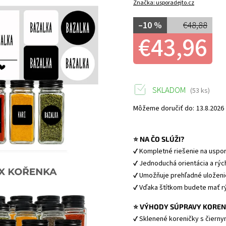
Značka:
usporadejto.cz
–10 %
€48,88
€43,96
SKLADOM
(53 ks)
Môžeme doručiť do:
13.8.2026
⭐ NA ČO SLÚŽI?
✔ Kompletné riešenie na uspor
✔ Jednoduchá orientácia a rých
✔ Umožňuje prehľadné uloženie
✔ Vďaka štítkom budete mať rý
⭐ VÝHODY SÚPRAVY KOREN
✔ Sklenené koreničky s čiernym