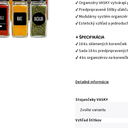
✔ Organizéry VASKY vytvárajú
✔ Predpripravené štítky uľahču
✔ Modulárny systém organizér
✔ Estetický vzhľad a jednoduc
⭐ ŠPECIFIKÁCIA
✔ 16 ks sklenených koreničie
✔ Sada 16 ks predpripravených 
✔ 4 ks organizérov na koreni
Detailné informácie
Stojančeky VASKY
Vzhľad štítkov