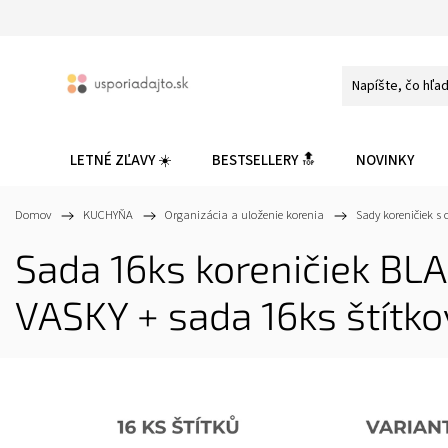
LETNÉ ZĽAVY ☀️
BESTSELLERY 🔝
NOVINKY
Domov
/
KUCHYŇA
/
Organizácia a uloženie korenia
/
Sady koreničiek s
Sada 16ks koreničiek BL
VASKY + sada 16ks štítko