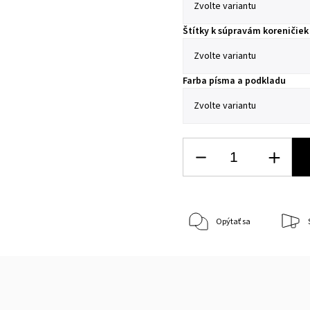
Štítky k súpravám koreničiek 
Farba písma a podkladu
Opýtať sa