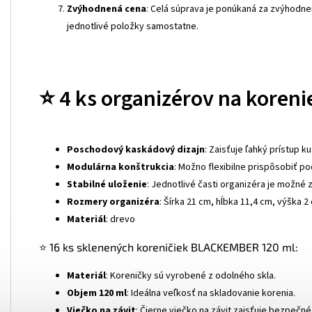
Zvýhodnená cena
: Celá súprava je ponúkaná za zvýhodne
jednotlivé položky samostatne.
⭐ 4 ks organizérov na koreni
Poschodový kaskádový dizajn
: Zaisťuje ľahký prístup 
Modulárna konštrukcia
: Možno flexibilne prispôsobiť po
Stabilné uloženie
: Jednotlivé časti organizéra je možné 
Rozmery organizéra
: Šírka 21 cm, hĺbka 11,4 cm, výška 2
Materiál
: drevo
⭐ 16 ks sklenených koreničiek BLACKEMBER 120 ml:
Materiál
: Koreničky sú vyrobené z odolného skla.
Objem 120 ml
: Ideálna veľkosť na skladovanie korenia.
Viečko na závit
: Čierne viečko na závit zaisťuje bezpečn