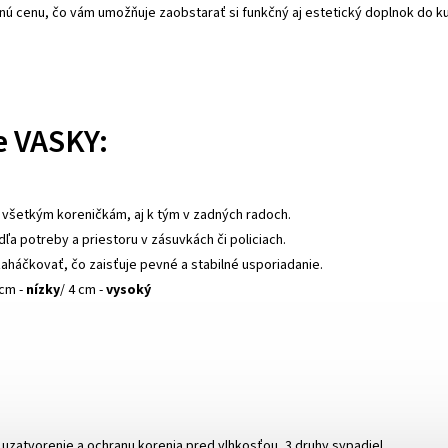
nú cenu, čo vám umožňuje zaobstarať si funkčný aj estetický doplnok do k
e VASKY:
ku všetkým koreničkám, aj k tým v zadných radoch.
dľa potreby a priestoru v zásuvkách či policiach.
zaháčkovať, čo zaisťuje pevné a stabilné usporiadanie.
 cm -
nízky
/ 4 cm -
vysoký
é uzatvorenie a ochranu korenia pred vlhkosťou, 3 druhy sypadiel.