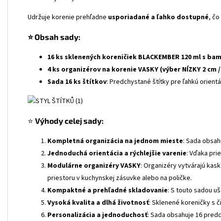
Udržuje korenie prehľadne
usporiadané a ľahko dostupné
, čo
⭐ Obsah sady:
16 ks sklenených koreničiek BLACKEMBER 120 ml s ba
4 ks organizérov na korenie VASKY (výber NÍZKY 2 cm 
Sada 16 ks štítkov
: Predchystané štítky pre ľahkú orientá
⭐
Výhody celej sady:
Kompletná organizácia na jednom mieste
: Sada obsah
Jednoduchá orientácia a rýchlejšie varenie
: Vďaka pri
Modulárne organizéry VASKY
: Organizéry vytvárajú kas
priestoru v kuchynskej zásuvke alebo na poličke.
Kompaktné a prehľadné skladovanie
: S touto sadou u
Vysoká kvalita a dlhá životnosť
: Sklenené koreničky s č
Personalizácia a jednoduchosť
: Sada obsahuje 16 predc