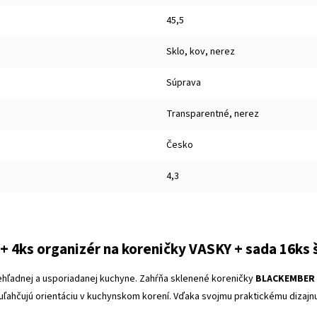
45,5
Sklo, kov, nerez
Súprava
Transparentné, nerez
Česko
4,3
4ks organizér na koreničky VASKY + sada 16ks 
ehľadnej a usporiadanej kuchyne. Zahŕňa sklenené koreničky
BLACKEMBER
é uľahčujú orientáciu v kuchynskom korení. Vďaka svojmu praktickému dizaj