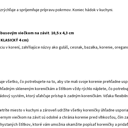
 zrýchľuje a spríjemňuje prípravu pokrmov. Koniec hádok v kuchyni.
mbusovým viečkom na závit
.
10,5 x 4,3 cm
/ KLASICKÝ 4 cm)
ciu v korení, zahŕňajúce názvy ako guláš, cesnak, bazalka, korenie, oregano,
uje všetko, čo potrebujete na to, aby ste mali svoje korenie prehľadne usp
ehľadným skleneným koreničkám a štítkom vždy rýchlo nájdete, čo potrebuj
kádový systém, ktorý uľahčuje prístup k zadným koreničkám. Vďaka flexibil
šetríte miesto v kuchyni a zároveň udržíte všetky koreničky úhľadne uspor
iernym viečkom na závit sú odolné a chránia korenie pred vlhkosťou, čím za
hystaných štítkov, ktoré vám umožnia okamžite popísať koreničky a pridať 