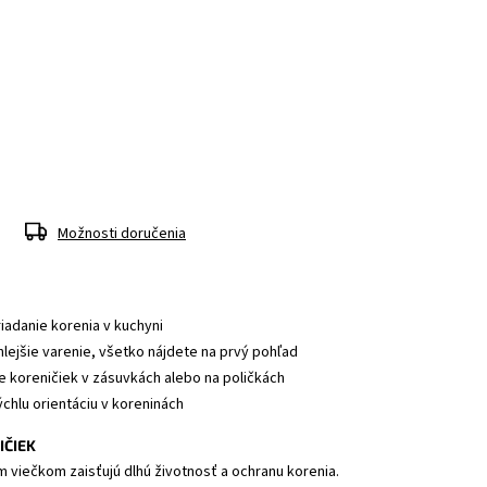
Možnosti doručenia
iadanie korenia v kuchyni
lejšie varenie, všetko nájdete na prvý pohľad
 koreničiek v zásuvkách alebo na poličkách
chlu orientáciu v koreninách
IČIEK
 viečkom zaisťujú dlhú životnosť a ochranu korenia.