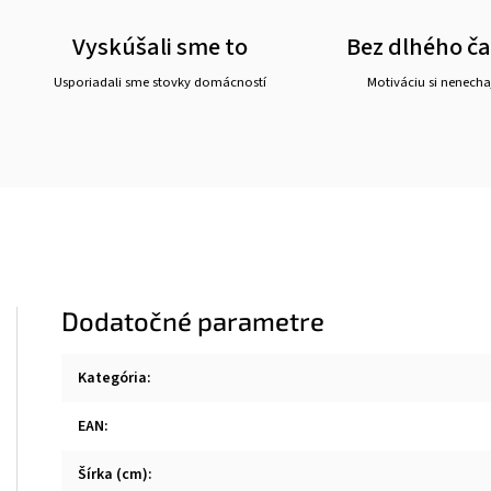
Vyskúšali sme to
Bez dlhého č
Usporiadali sme stovky domácností
Motiváciu si nenechaj
Dodatočné parametre
Kategória
:
EAN
:
Šírka (cm)
: