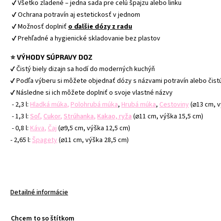
 ✔ Všetko zladené – jedna sada pre celú špajzu alebo linku
 ✔ Ochrana potravín aj estetickosť v jednom
 ✔ Možnosť doplniť 
o ďalšie dózy z radu
 ✔ Prehľadné a hygienické skladovanie bez plastov
⭐ VÝHODY SÚPRAVY DOZ
✔ Čistý biely dizajn sa hodí do moderných kuchýň
✔ Podľa výberu si môžete objednať dózy s názvami potravín alebo čis
✔ Následne si ich môžete doplniť o svoje vlastné názvy
 - 2,3 l: 
Hladká múka
,
Polohrubá múka
, 
Hrubá múka
, 
Cestoviny
 (⌀13 cm, 
 - 1,3 l:
Soľ
, 
Cukor
, 
Strúhanka
, 
Kakao, ryža
 (⌀11 cm, výška 15,5 cm)
 - 0,8 l:
Káva
, 
Čaj
 (⌀9,5 cm, výška 12,5 cm)
- 2,65 l: 
Špagety
(⌀11 cm, výška 28,5 cm)
Detailné informácie
Chcem to so štítkom