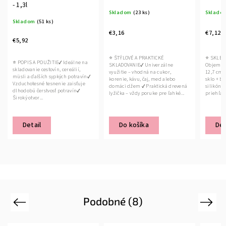
- 1,3l
Skladom
(23 ks)
Sklado
Skladom
(51 ks)
€3,16
€7,12
€5,92
⭐ ŠTÝLOVÉ A PRAKTICKÉ
⭐ SKLEN
⭐ POPIS A POUŽITIE✔ Ideálne na
SKLADOVANIE✔ Univerzálne
Objem: 1 
skladovanie cestovín, cereálií,
využitie – vhodná na cukor,
12,7 cm✔ 
müsli a ďalších sypkých potravín✔
korenie, kávu, čaj, med alebo
sklo + b
Vzduchotesné tesnenie zaisťuje
domáci džem ✔ Praktická drevená
silikóno
dlhodobú čerstvosť potravín✔
lyžička – vždy poruke pre ľahké...
priehľadn
Široký otvor...
Detail
Do košíka
Det
Podobné (8)
Previous
Next