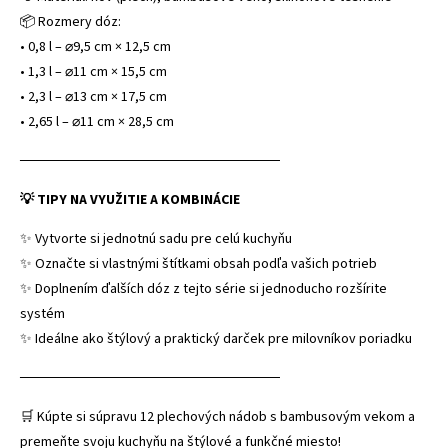
📦 Rozmery dóz:
• 0,8 l – ⌀9,5 cm × 12,5 cm
• 1,3 l – ⌀11 cm × 15,5 cm
• 2,3 l – ⌀13 cm × 17,5 cm
• 2,65 l – ⌀11 cm × 28,5 cm
──────────────────────────
💡 TIPY NA VYUŽITIE A KOMBINÁCIE
✨ Vytvorte si jednotnú sadu pre celú kuchyňu
✨ Označte si vlastnými štítkami obsah podľa vašich potrieb
✨ Doplnením ďalších dóz z tejto série si jednoducho rozšírite
systém
✨ Ideálne ako štýlový a praktický darček pre milovníkov poriadku
──────────────────────────
🛒 Kúpte si súpravu 12 plechových nádob s bambusovým vekom a
premeňte svoju kuchyňu na štýlové a funkčné miesto!