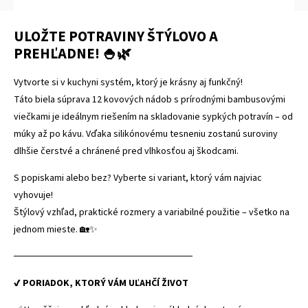
ULOŽTE POTRAVINY ŠTÝLOVO A
PREHĽADNE! 🍚🌿
Vytvorte si v kuchyni systém, ktorý je krásny aj funkčný!
Táto biela súprava 12 kovových nádob s prírodnými bambusovými
viečkami je ideálnym riešením na skladovanie sypkých potravín – od
múky až po kávu. Vďaka silikónovému tesneniu zostanú suroviny
dlhšie čerstvé a chránené pred vlhkosťou aj škodcami.
S popiskami alebo bez? Vyberte si variant, ktorý vám najviac
vyhovuje!
Štýlový vzhľad, praktické rozmery a variabilné použitie – všetko na
jednom mieste. 🏡✨
──────────────────────────
✔ PORIADOK, KTORÝ VÁM UĽAHČÍ ŽIVOT