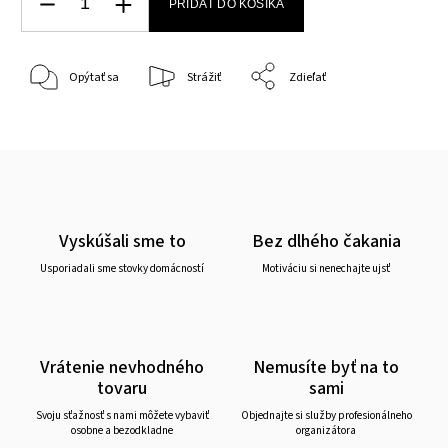
PRIDAŤ DO KOŠÍKA
Opýtať sa
Strážiť
Zdieľať
Vyskúšali sme to
Bez dlhého čakania
Usporiadali sme stovky domácností
Motiváciu si nenechajte ujsť
Vrátenie nevhodného
Nemusíte byť na to
tovaru
sami
Svoju sťažnosť s nami môžete vybaviť
Objednajte si služby profesionálneho
osobne a bezodkladne
organizátora