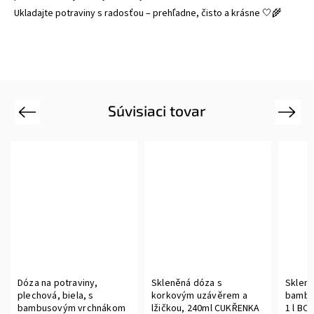
Ukladajte potraviny s radosťou – prehľadne, čisto a krásne 🤍🌾
Súvisiaci tovar
Previous
Next
Dóza na potraviny,
Skleněná dóza s
Sklene
plechová, biela, s
korkovým uzávěrem a
bambu
bambusovým vrchnákom
lžičkou, 240ml CUKŘENKA
1 l BO