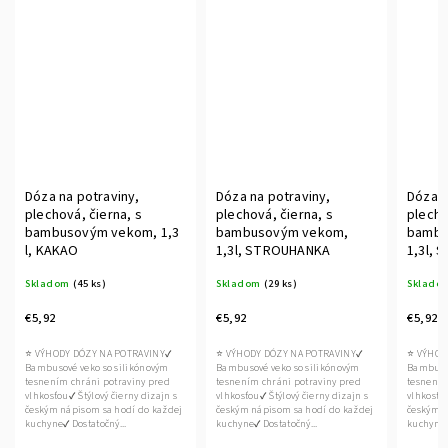
Dóza na potraviny,
Dóza na potraviny,
Dóza n
plechová, čierna, s
plechová, čierna, s
plecho
bambusovým vekom, 1,3
bambusovým vekom,
bambu
l, KAKAO
1,3l, STROUHANKA
1,3l, 
Skladom
(45 ks)
Skladom
(29 ks)
Sklado
€5,92
€5,92
€5,92
⭐ VÝHODY DÓZY NA POTRAVINY✔
⭐ VÝHODY DÓZY NA POTRAVINY✔
⭐ VÝHOD
Bambusové veko so silikónovým
Bambusové veko so silikónovým
Bambusov
tesnením chráni potraviny pred
tesnením chráni potraviny pred
tesnením
vlhkosťou✔ Štýlový čierny dizajn s
vlhkosťou✔ Štýlový čierny dizajn s
vlhkosťou
českým nápisom sa hodí do každej
českým nápisom sa hodí do každej
českým n
kuchyne✔ Dostatočný...
kuchyne✔ Dostatočný...
kuchyne✔