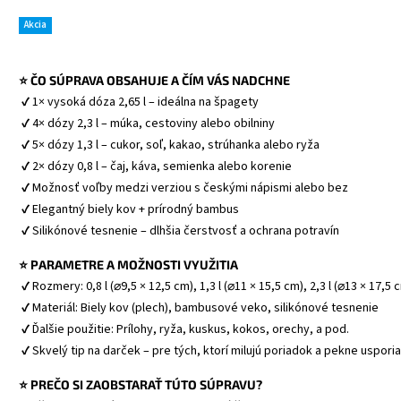
Akcia
⭐ ČO SÚPRAVA OBSAHUJE A ČÍM VÁS NADCHNE
 ✔ 1× vysoká dóza 2,65 l – ideálna na špagety
 ✔ 4× dózy 2,3 l – múka, cestoviny alebo obilniny
 ✔ 5× dózy 1,3 l – cukor, soľ, kakao, strúhanka alebo ryža
 ✔ 2× dózy 0,8 l – čaj, káva, semienka alebo korenie
 ✔ Možnosť voľby medzi verziou s českými nápismi alebo bez
 ✔ Elegantný biely kov + prírodný bambus
 ✔ Silikónové tesnenie – dlhšia čerstvosť a ochrana potravín
⭐ PARAMETRE A MOŽNOSTI VYUŽITIA
 ✔ Rozmery: 0,8 l (⌀9,5 × 12,5 cm), 1,3 l (⌀11 × 15,5 cm), 2,3 l (⌀13 × 17,5 
 ✔ Materiál: Biely kov (plech), bambusové veko, silikónové tesnenie
 ✔ Ďalšie použitie: Prílohy, ryža, kuskus, kokos, orechy, a pod.
 ✔ Skvelý tip na darček – pre tých, ktorí milujú poriadok a pekne uspor
⭐ PREČO SI ZAOBSTARAŤ TÚTO SÚPRAVU?