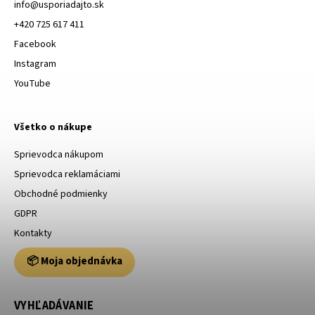
info
@
usporiadajto.sk
+420 725 617 411
Facebook
Instagram
YouTube
Všetko o nákupe
Sprievodca nákupom
Sprievodca reklamáciami
Obchodné podmienky
GDPR
Kontakty
📦 Moja objednávka
VYHĽADÁVANIE