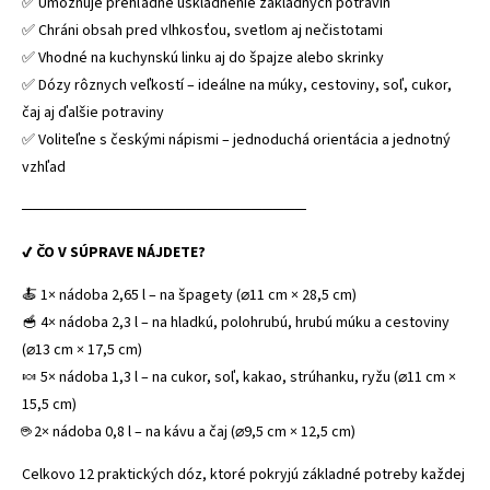
✅ Umožňuje prehľadné uskladnenie základných potravín
✅ Chráni obsah pred vlhkosťou, svetlom aj nečistotami
✅ Vhodné na kuchynskú linku aj do špajze alebo skrinky
✅ Dózy rôznych veľkostí – ideálne na múky, cestoviny, soľ, cukor,
čaj aj ďalšie potraviny
✅ Voliteľne s českými nápismi – jednoduchá orientácia a jednotný
vzhľad
──────────────────────────
✔ ČO V SÚPRAVE NÁJDETE?
🍝 1× nádoba 2,65 l – na špagety (⌀11 cm × 28,5 cm)
🥣 4× nádoba 2,3 l – na hladkú, polohrubú, hrubú múku a cestoviny
(⌀13 cm × 17,5 cm)
🍬 5× nádoba 1,3 l – na cukor, soľ, kakao, strúhanku, ryžu (⌀11 cm ×
15,5 cm)
☕ 2× nádoba 0,8 l – na kávu a čaj (⌀9,5 cm × 12,5 cm)
Celkovo 12 praktických dóz, ktoré pokryjú základné potreby každej