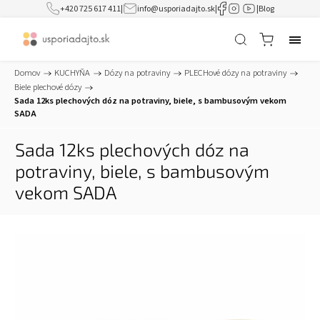
+420 725 617 411
|
info@usporiadajto.sk
|
|
Blog
Domov
/
KUCHYŇA
/
Dózy na potraviny
/
PLECHové dózy na potraviny
/
Biele plechové dózy
/
Sada 12ks plechových dóz na potraviny, biele, s bambusovým vekom
SADA
Sada 12ks plechových dóz na
potraviny, biele, s bambusovým
vekom SADA