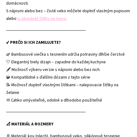
domácnosti.
S nápismi alebo bez – čisté veko môžete doplniť vlastným popisom
alebo
si objednať štítky na mieru.
──────────────────────────
✔ PREČO SI ICH ZAMILUJETE?
🌿 Bambusové viečka s tesnením udržia potraviny dlhšie čerstvé
🤍 Elegantný biely dizajn – zapadne do každej kuchyne
🖋 Možnosť výberu verzie s nápismi alebo bez nich
🧩 Kompatibilné s ďalšími dózami z tejto série
📝 Možnosť doplniť vlastnými štítkami – nalepovacie štítky na
želanie
🧼 Ľahko umývateľné, odolné a dlhodobo použiteľné
──────────────────────────
📐 MATERIÁL A ROZMERY
📎 Materiál: kov (plech), bambusové veko, silikónové tesnenie