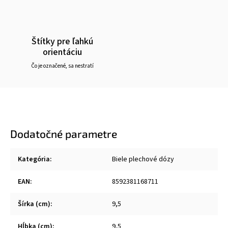
Štítky pre ľahkú
orientáciu
Čo je označené, sa nestratí
Dodatočné parametre
Kategória
:
Biele plechové dózy
EAN
:
8592381168711
Šírka (cm)
:
9,5
Hĺbka (cm)
:
9,5