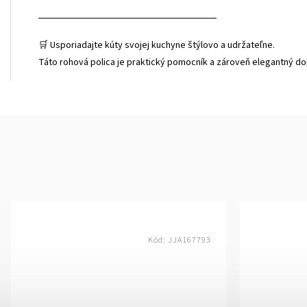
──────────────────────────
🛒 Usporiadajte kúty svojej kuchyne štýlovo a udržateľne.
Táto rohová polica je praktický pomocník a zároveň elegantný d
Kód:
JJA167793