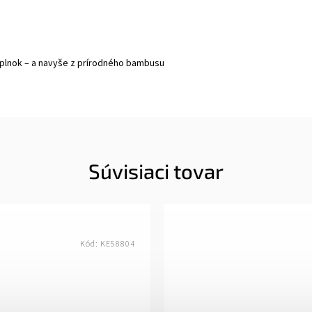
oplnok – a navyše z prírodného bambusu
Súvisiaci tovar
Kód:
KE58804