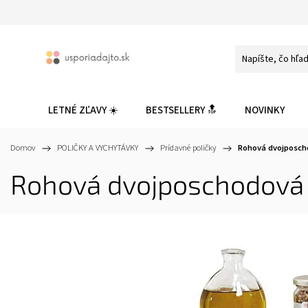
LETNÉ ZĽAVY ☀️
BESTSELLERY 🔝
NOVINKY
Domov
/
POLIČKY A VYCHYTÁVKY
/
Prídavné poličky
/
Rohová dvojposcho
Rohová dvojposchodová p