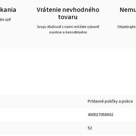
akania
Vrátenie nevhodného
Nemus
tovaru
te ujsť
Svoju sťažnosť s nami môžete vybaviť
Objednajte
osobne a bezodkladne
Prídavné poličky a police
400027058802
52