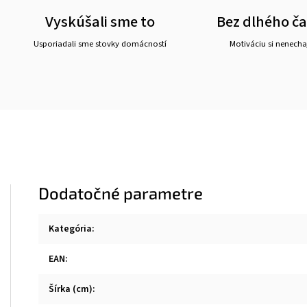
Vyskúšali sme to
Bez dlhého č
Usporiadali sme stovky domácností
Motiváciu si nenechaj
Dodatočné parametre
Kategória
:
EAN
:
Šírka (cm)
: