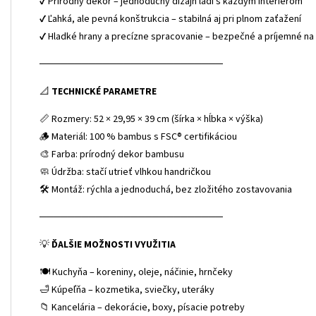
✔ Prírodný dekor – jednoduchý dizajn ladí s každým interiérom
✔ Ľahká, ale pevná konštrukcia – stabilná aj pri plnom zaťažení
✔ Hladké hrany a precízne spracovanie – bezpečné a príjemné na
──────────────────────────
📐
TECHNICKÉ PARAMETRE
📏 Rozmery: 52 × 29,95 × 39 cm (šírka × hĺbka × výška)
🪵 Materiál: 100 % bambus s FSC® certifikáciou
🎨 Farba: prírodný dekor bambusu
🧼 Údržba: stačí utrieť vlhkou handričkou
🛠 Montáž: rýchla a jednoduchá, bez zložitého zostavovania
──────────────────────────
💡
ĎALŠIE MOŽNOSTI VYUŽITIA
🍽 Kuchyňa – koreniny, oleje, náčinie, hrnčeky
🛁 Kúpeľňa – kozmetika, sviečky, uteráky
📁 Kancelária – dekorácie, boxy, písacie potreby