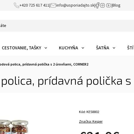
+420 725 617 411
|
info@usporiadajto.sk
|
|
Blog
CESTOVANIE, TAŠKY
KUCHYŇA
ŠATŇA
ŠTÍ
dová polica, prídavná polička s 2 úrovňami, CORNER2
olica, prídavná polička 
Kód:
KE58802
Značka:
Kesper