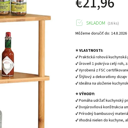
€21,96
SKLADOM
(16 ks)
Môžeme doručiť do:
14.8.2026
⭐ VLASTNOSTI:
✔ Praktická rohová kuchynská p
✔ Úroveň 1 pokrýva celý roh, z
✔ Vyrobená z FSC certifikovan
✔ Štýlový a dekoratívny dizaj
✔ Ideálna na uloženie kuchynsk
⭐ VÝHODY:
✔ Pomáha udržať kuchynský pr
✔ Dvojúrovňová konštrukcia u
✔ Prírodný bambusový materiál 
✔ Vhodná nielen do kuchyne, al