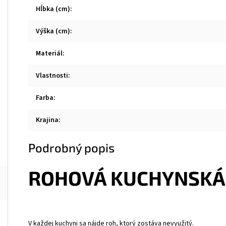
Hĺbka (cm)
:
Výška (cm)
:
Materiál
:
Vlastnosti
:
Farba
:
Krajina
:
Podrobný popis
ROHOVÁ KUCHYNSKÁ 
V každej kuchyni sa nájde roh, ktorý zostáva nevyužitý.