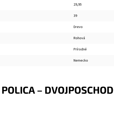
29,95
39
Drevo
Rohová
Prírodné
Nemecko
POLICA – DVOJPOSCHO