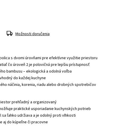
Možnosti doručenia
olica s dvomi úrovňami pre efektívne využitie priestoru
atiaľ čo úroveň 2 je polovičná pre lepšiu prístupnosť
ého bambusu – ekologická a odolná voľba
n vhodný do každej kuchyne
ého náčinia, korenia, riadu alebo drobných spotrebičov
iestor prehľadný a organizovaný
možňuje praktické usporiadanie kuchynských potrieb
sa ľahko udržiava a je odolný proti vlhkosti
e aj do kúpeľne či pracovne