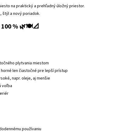
sto na praktický a prehľadný úložný priestor.
 štýl a nový poriadok.
100 % 🌿🍽️📐
bytočného plytvania miestom
horné len čiastočné pre lepší prístup
ysoké, napr. oleje, aj menšie
á voľba
eriér
aždodennému používaniu