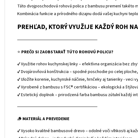
Táto dvojposchodová rohová polica z bambusu premení takéto mie
Kombinácia funkcie a prírodného dizajnu dodá vašej kuchyni teplo,
PREHĽAD, KTORÝ VYUŽIJE KAŽDÝ ROH NA 
──────────────────────────
⭐
PREČO SI ZAOBSTARAŤ TÚTO ROHOVÚ POLICU?
✔ Využitie rohov kuchynskej linky – efektívna organizácia bez z
✔ Dvojúrovňová konštrukcia – spodné poschodie po celej ploche, 
✔ Uložíte korenie, kuchynské náčinie, hrnčeky aj tanieriky - veci v
✔ Vyrobené z bambusu s FSC® certifikáciou – ekologická a štýlov
✔ Estetický doplnok – prirodzená farba bambusu zútulní každý int
──────────────────────────
🪵
MATERIÁL A PREVEDENIE
✔ Vysoko kvalitné bambusové drevo – odolné voči vlhkosti aj k