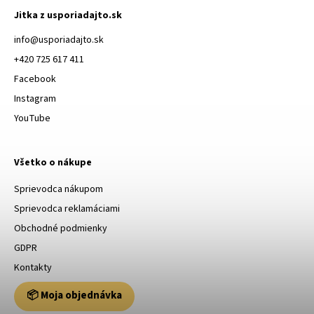
Jitka z usporiadajto.sk
info
@
usporiadajto.sk
+420 725 617 411
Facebook
Instagram
YouTube
Všetko o nákupe
Sprievodca nákupom
Sprievodca reklamáciami
Obchodné podmienky
GDPR
Kontakty
📦 Moja objednávka