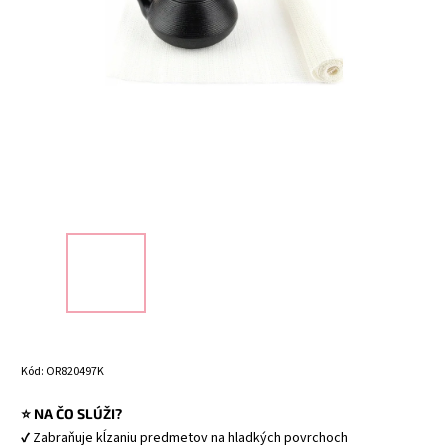
Kód:
OR820497K
⭐ NA ČO SLÚŽI?
✔ Zabraňuje kĺzaniu predmetov na hladkých povrchoch