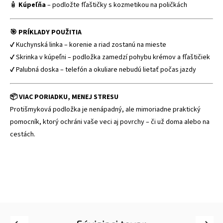
🧴
Kúpeľňa
– podložte fľaštičky s kozmetikou na poličkách
🎯 PRÍKLADY POUŽITIA
✔ Kuchynská linka – korenie a riad zostanú na mieste
✔ Skrinka v kúpeľni – podložka zamedzí pohybu krémov a fľaštičiek
✔ Palubná doska – telefón a okuliare nebudú lietať počas jazdy
📦 VIAC PORIADKU, MENEJ STRESU
Protišmyková podložka je nenápadný, ale mimoriadne praktický
pomocník, ktorý ochráni vaše veci aj povrchy – či už doma alebo na
cestách.