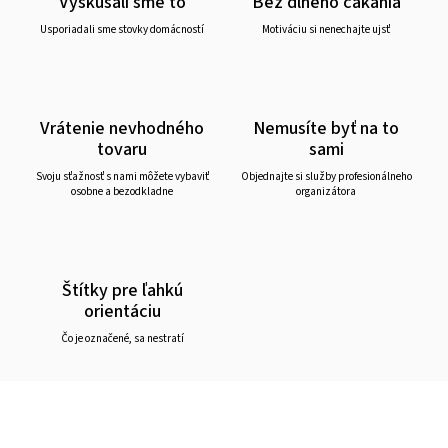
Vyskúšali sme to
Bez dlhého čakania
Usporiadali sme stovky domácností
Motiváciu si nenechajte ujsť
Vrátenie nevhodného
Nemusíte byť na to
tovaru
sami
Svoju sťažnosť s nami môžete vybaviť
Objednajte si služby profesionálneho
osobne a bezodkladne
organizátora
Štítky pre ľahkú
orientáciu
Čo je označené, sa nestratí