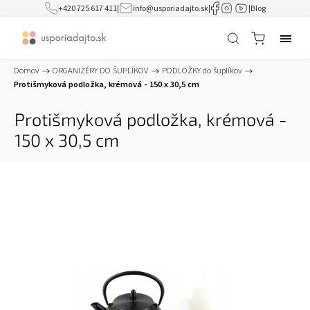
+420 725 617 411
|
info@usporiadajto.sk
|
|
Blog
Domov
/
ORGANIZÉRY DO ŠUPLÍKOV
/
PODLOŽKY do šuplíkov
/
Protišmyková podložka, krémová - 150 x 30,5 cm
Protišmyková podložka, krémová -
150 x 30,5 cm