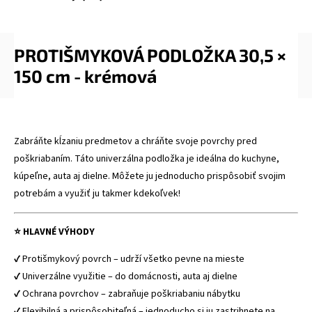
PROTIŠMYKOVÁ PODLOŽKA 30,5 ×
150 cm - krémová
Zabráňte kĺzaniu predmetov a chráňte svoje povrchy pred
poškriabaním. Táto univerzálna podložka je ideálna do kuchyne,
kúpeľne, auta aj dielne. Môžete ju jednoducho prispôsobiť svojim
potrebám a využiť ju takmer kdekoľvek!
⭐ HLAVNÉ VÝHODY
✔ Protišmykový povrch – udrží všetko pevne na mieste
✔ Univerzálne využitie – do domácnosti, auta aj dielne
✔ Ochrana povrchov – zabraňuje poškriabaniu nábytku
✔ Flexibilná a prispôsobiteľná – jednoducho si ju zastrihnete na