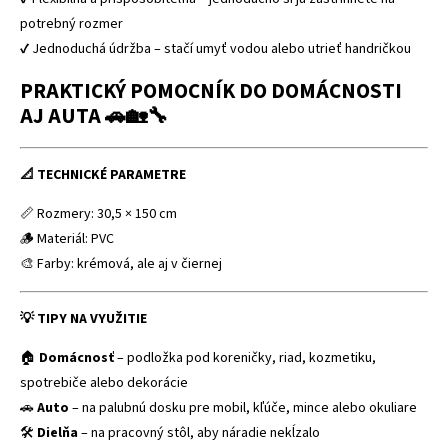
potrebný rozmer
✔ Jednoduchá údržba – stačí umyť vodou alebo utrieť handričkou
PRAKTICKÝ POMOCNÍK DO DOMÁCNOSTI
AJ AUTA 🚗🏡🔧
📐 TECHNICKÉ PARAMETRE
📏 Rozmery: 30,5 × 150 cm
🪵 Materiál: PVC
🎨 Farby: krémová, ale aj v čiernej
💡 TIPY NA VYUŽITIE
🏠
Domácnosť
– podložka pod koreničky, riad, kozmetiku,
spotrebiče alebo dekorácie
🚗
Auto
– na palubnú dosku pre mobil, kľúče, mince alebo okuliare
🛠️
Dielňa
– na pracovný stôl, aby náradie nekĺzalo