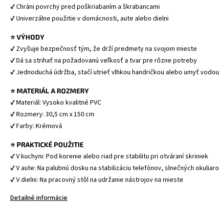
✔ Chráni povrchy pred poškriabaním a škrabancami
✔ Univerzálne použitie v domácnosti, aute alebo dielni
⭐ VÝHODY
✔ Zvyšuje bezpečnosť tým, že drží predmety na svojom mieste
✔ Dá sa strihať na požadovanú veľkosť a tvar pre rôzne potreby
✔ Jednoduchá údržba, stačí utrieť vlhkou handričkou alebo umyť vodou
⭐ MATERIÁL A ROZMERY
✔ Materiál: Vysoko kvalitné PVC
✔ Rozmery: 30,5 cm x 150 cm
✔ Farby: Krémová
⭐ PRAKTICKÉ POUŽITIE
✔ V kuchyni: Pod korenie alebo riad pre stabilitu pri otváraní skriniek
✔ V aute: Na palubnú dosku na stabilizáciu telefónov, slnečných okuliar
✔ V dielni: Na pracovný stôl na udržanie nástrojov na mieste
Detailné informácie