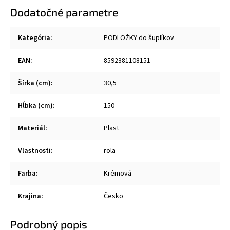
Dodatočné parametre
Kategória
:
PODLOŽKY do šuplíkov
EAN
:
8592381108151
Šírka (cm)
:
30,5
Hĺbka (cm)
:
150
Materiál
:
Plast
Vlastnosti
:
rola
Farba
:
Krémová
Krajina
:
Česko
Podrobný popis