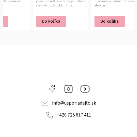
povrchoch✔ Univerzálne použitie v
predmety sa nebudú v zásuvke
povrchoc
skrinkách, zásuvkách a na...
alebo na...
skrinkách
Do košíka
Do košíka
Do 
Facebook
Instagram
YouTube
info
@
usporiadajto.sk
+420 725 617 411