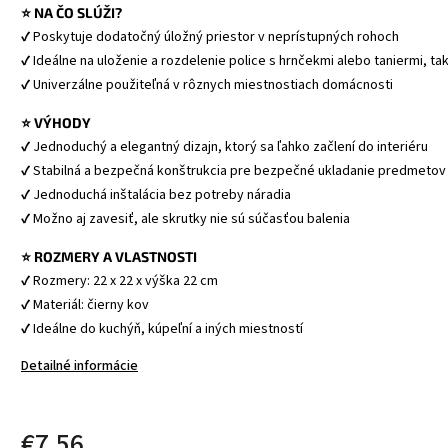
⭐ NA ČO SLÚŽI?
✔ Poskytuje dodatočný úložný priestor v neprístupných rohoch
✔ Ideálne na uloženie a rozdelenie police s hrnčekmi alebo taniermi, ta
✔ Univerzálne použiteľná v rôznych miestnostiach domácnosti
⭐ VÝHODY
✔ Jednoduchý a elegantný dizajn, ktorý sa ľahko začlení do interiéru
✔ Stabilná a bezpečná konštrukcia pre bezpečné ukladanie predmetov
✔ Jednoduchá inštalácia bez potreby náradia
✔ Možno aj zavesiť, ale skrutky nie sú súčasťou balenia
⭐ ROZMERY A VLASTNOSTI
✔ Rozmery: 22 x 22 x výška 22 cm
✔ Materiál: čierny kov
✔ Ideálne do kuchýň, kúpeľní a iných miestností
Detailné informácie
€7,56