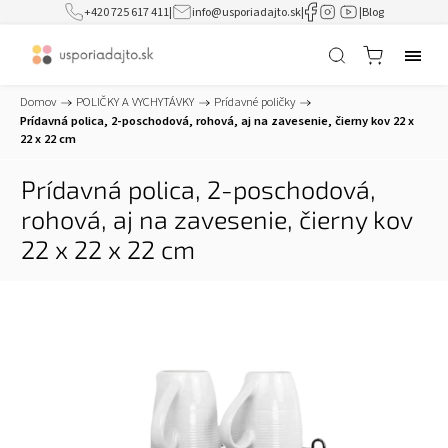
+420 725 617 411
|
info@usporiadajto.sk
|
|
Blog
Domov
/
POLIČKY A VYCHYTÁVKY
/
Prídavné poličky
/
Prídavná polica, 2-poschodová, rohová, aj na zavesenie, čierny kov 22 x
22 x 22 cm
Prídavná polica, 2-poschodová,
rohová, aj na zavesenie, čierny kov
22 x 22 x 22 cm