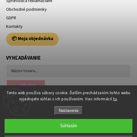
Sprievodca reklamáciami
Obchodné podmienky
GDPR
Kontakty
📦 Moja objednávka
VYHĽADÁVANIE
Hľadať
Tento web používa súbory cookie. Ďalším prechádzaním tohto webu
vyjadrujete súhlas s ich používaním. Viac informácií
tu
.
Nastavenie
Súhlasím
Copyright 2026
Usporiadajto.sk
. Všetky práva vyhradené.