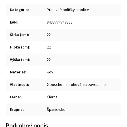
Kategória
:
Prídavné poličky a police
EAN
:
8433774747383
Šírka (cm)
:
22
Hĺbka (cm)
:
22
Výška (cm)
:
22
Materiál
:
Kov
Vlastnosti
:
2 poschodia, rohová, na zavesenie
Farba
:
Čierna
Krajina
:
Španielsko
Podrobný popis