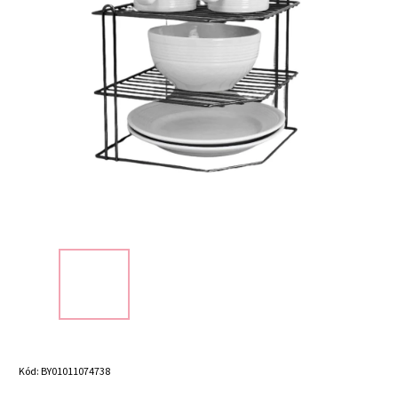
Kód:
BY01011074738