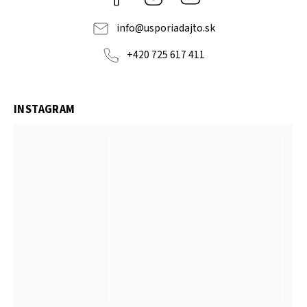
info
@
usporiadajto.sk
+420 725 617 411
INSTAGRAM