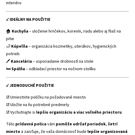
interiéru
✔
IDEÁLNY NA POUŽITIE
🏠
Kuchyňa
– uloženie hrnčekov, korenín, riadu alebo aj fliaš na
pitie
🛁
Kúpeľňa
– organizácia kozmetiky, uterákov, hygienických
potrieb
🖊️
Kancelária
– usporiadanie drobností na stole
🛏️
Spálňa
– odkladací priestor na nočnom stolíku
✔
JEDNODUCHÉ POUŽITIE
☑️ Umiestnite poličku na požadované miesto
☑️ Uložte na ňu potrebné predmety
☑️ Vychutnajte si
lepšiu organizáciu a viac voľného priestoru
Táto
prídavná polica
vám
pomôže udržať poriadok
,
šetrí
miesto
a zaisťuje, že vaša domácnosť bude
lepšie organizovaná