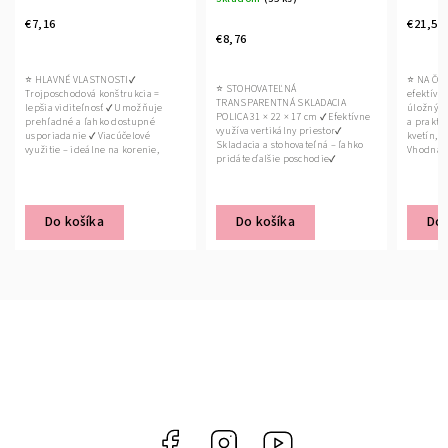
€7,16
€21,56
€8,76
⭐ HLAVNÉ VLASTNOSTI✔
⭐ NA ČO
⭐ STOHOVATEĽNÁ
Trojposchodová konštrukcia =
efektívne
TRANSPARENTNÁ SKLADACIA
lepšia viditeľnosť ✔ Umožňuje
úložný pr
POLICA 31 × 22 × 17 cm ✔ Efektívne
prehľadné a ľahko dostupné
a prakti
využíva vertikálny priestor✔
usporiadanie ✔ Viacúčelové
kvetín, 
Skladacia a stohovateľná – ľahko
využitie – ideálne na korenie,
Vhodná d
pridáte ďalšie poschodie✔
kozmetiku...
Priehľadný...
Do košíka
Do košíka
Do 
Facebook
Instagram
YouTube