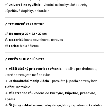
✅
Univerzálne využitie
– vhodná na kuchynské potreby,
kúpeľňové doplnky, dekorácie
✔
TECHNICKÉ PARAMETRE
📏
Rozmery:
22 × 22 × 22 cm
💪
Materiál:
kov s povrchovou úpravou
🎨
Farba:
biela / čierna
✔
PREČO SI JU OBĽÚBITE?
🔹
Väčší úložný priestor bez vŕtania
– ideálne pre drobnosti,
ktoré potrebujete mať po ruke
🔹
Jednoduchá manipulácia
– presuňte ju podľa potreby bez
zložitej inštalácie
🔹
Všestrannosť
– vhodná do
kuchyne, kúpeľne, pracovne,
spálne
🔹
Štýlový vzhľad
– nenápadný dizajn, ktorý zapadne do každého