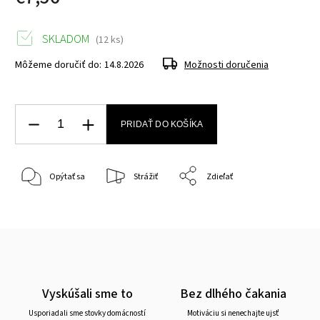
SKLADOM
(12 ks)
Môžeme doručiť do:
14.8.2026
Možnosti doručenia
PRIDAŤ DO KOŠÍKA
Opýtať sa
Strážiť
Zdieľať
Vyskúšali sme to
Bez dlhého čakania
Usporiadali sme stovky domácností
Motiváciu si nenechajte ujsť