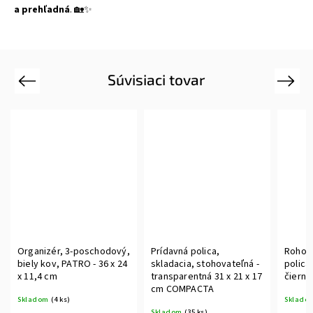
a prehľadná
. 🏡✨
Súvisiaci tovar
Previous
Next
Organizér, 3-poschodový,
Prídavná polica,
Rohov
biely kov, PATRO - 36 x 24
skladacia, stohovateľná -
polica
x 11,4 cm
transparentná 31 x 21 x 17
čierny
cm COMPACTA
Skladom
(4 ks)
Sklado
Skladom
(35 ks)