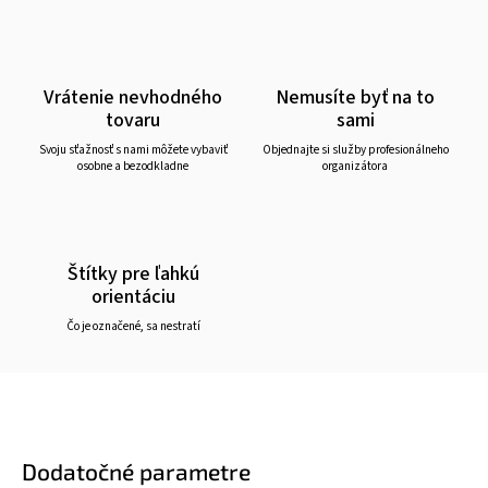
Vrátenie nevhodného
Nemusíte byť na to
tovaru
sami
Svoju sťažnosť s nami môžete vybaviť
Objednajte si služby profesionálneho
osobne a bezodkladne
organizátora
Štítky pre ľahkú
orientáciu
Čo je označené, sa nestratí
Dodatočné parametre