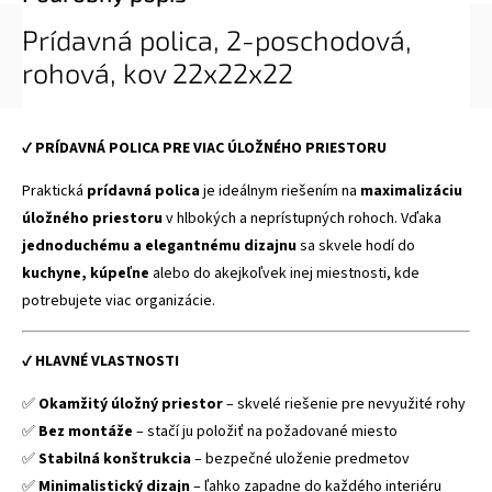
Prídavná polica, 2-poschodová,
rohová, kov 22x22x22
✔
PRÍDAVNÁ POLICA PRE VIAC ÚLOŽNÉHO PRIESTORU
Praktická
prídavná polica
je ideálnym riešením na
maximalizáciu
úložného priestoru
v hlbokých a neprístupných rohoch. Vďaka
jednoduchému a elegantnému dizajnu
sa skvele hodí do
kuchyne, kúpeľne
alebo do akejkoľvek inej miestnosti, kde
potrebujete viac organizácie.
✔
HLAVNÉ VLASTNOSTI
✅
Okamžitý úložný priestor
– skvelé riešenie pre nevyužité rohy
✅
Bez montáže
– stačí ju položiť na požadované miesto
✅
Stabilná konštrukcia
– bezpečné uloženie predmetov
✅
Minimalistický dizajn
– ľahko zapadne do každého interiéru